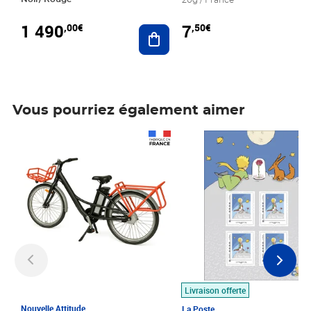
20g / France
1 490
7
,00€
,50€
Ajouter au panier
Vous pourriez également aimer
Prix 1 490,00€
Prix 7,50€
Livraison offerte
Nouvelle Attitude
La Poste