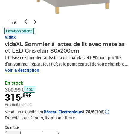
1
/9
Livraison offerte
Vidaxl
vidaXL Sommier à lattes de lit avec matelas
et LED Gris clair 80x200cm
Utilisez ce sommier tapissier avec matelas et LED pour profiter
d'un sommeil réparateur ! C'est le point central de votre chambre à
coucher. Tissu durable : le tissu présente un aspect simple et
Voir la description
épuré, et il est respirant et durable.Tête de lit pratique : la tête de lit
En stock
est réglable en hauteur selon vos préférences. La tête de lit vous
350,99 €
offre un excellent soutien du dos lorsque vous êtes assis dans
-10%
315
,89€
votre lit pour lire ou regarder la télévision.Bande LED colorée :
apportez de l'éclairage dans l'obscurité avec des lumières LED
Prix unitaire TTC
colorées !Matelas à ressorts ensachés : le ressort ensaché
Vendu et expédié par
Réseau Electronique
3.75/5
(106)
individuel intégré est connu pour sa très haute qualité tout en
Expédié sous 2 jours
livraison offerte
assurant un haut niveau de durabilité et d'adaptabilité. Il peut
Quantité : 1
absorber efficacement le bruit et les chocs causés par les sauts et
Quantité
les rotations.Protège-matelas doux pour la peau : le protège-