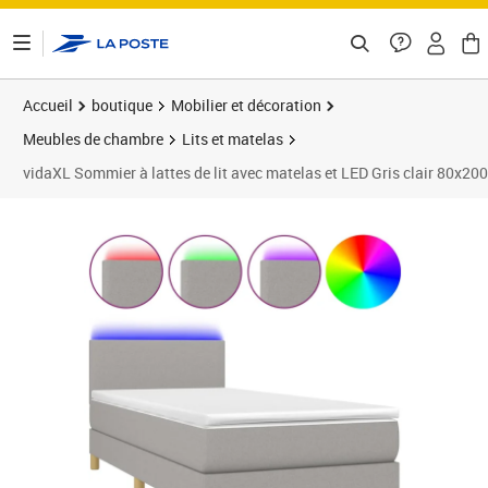
ontenu de la page
Accueil
boutique
Mobilier et décoration
Meubles de chambre
Lits et matelas
vidaXL Sommier à lattes de lit avec matelas et LED Gris clair 80x20
Prix barré 350,99 €
Prix 315,89€
Prix 3