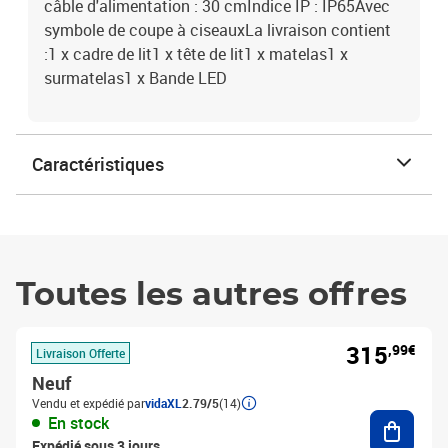
câble d'alimentation : 30 cmIndice IP : IP65Avec
symbole de coupe à ciseauxLa livraison contient
:1 x cadre de lit1 x tête de lit1 x matelas1 x
surmatelas1 x Bande LED
Caractéristiques
Toutes les autres offres
315
,99€
Livraison Offerte
Neuf
Vendu et expédié par
vidaXL
2.79/5
(14)
Ajouter
En stock
Expédié sous 3 jours