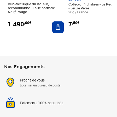
Vélo électrique du facteur,
Collector 4 timbres - Le Petit P
reconditionné - Taille normale -
- Lettre Verte
Noir/ Rouge
20g / France
1 490
7
,00€
,50€
Ajouter au panier
Nos Engagements
Proche de vous
Localiser un bureau de poste
Paiements 100% sécurisés