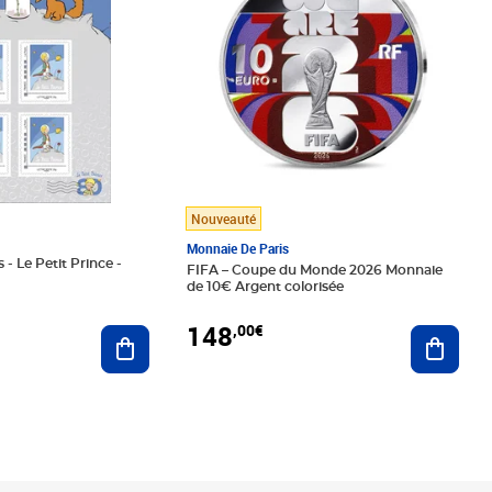
Nouveauté
Monnaie De Paris
 - Le Petit Prince -
FIFA – Coupe du Monde 2026 Monnaie
de 10€ Argent colorisée
148
,00€
Ajouter au panier
Ajoute