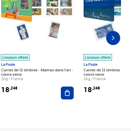
Livraison offerte
Livraison offerte
La Poste
La Poste
Carnet de 12 timbres - Maman dans l'art -
Carnet de 12 timbres - Le bl
Lettre verte
Lettre verte
20g / France
20g / France
18
18
,24€
,24€
r au panier
Ajouter au panier