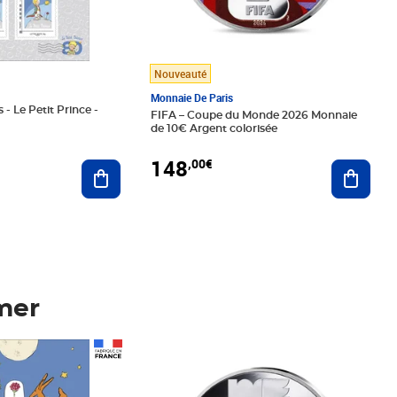
Nouveauté
Monnaie De Paris
 - Le Petit Prince -
FIFA – Coupe du Monde 2026 Monnaie
de 10€ Argent colorisée
148
,00€
Ajouter au panier
Ajoute
mer
Prix 148,00€