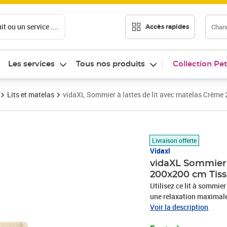
t ou un service ....
Chang
Accès rapides
Les services
Tous nos produits
Collection Pet
Lits et matelas
vidaXL Sommier à lattes de lit avec matelas Crème
Prix 618,89€
Livraison offerte
Vidaxl
vidaXL Sommier 
200x200 cm Tis
Utilisez ce lit à sommier
une relaxation maximale 
aspect simple et épuré, et
Voir la description
est réglable en hauteur s