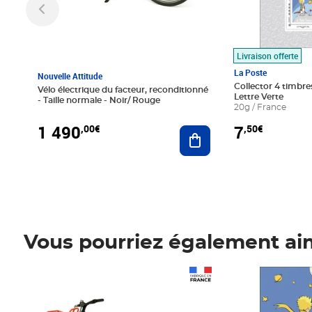
Livraison offerte
La Poste
Nouvelle Attitude
Collector 4 timbres
Vélo électrique du facteur, reconditionné
Lettre Verte
- Taille normale - Noir/ Rouge
20g / France
1 490
7
,00€
,50€
Ajouter au panier
Vous pourriez également ai
Prix 1 490,00€
Prix 7,50€