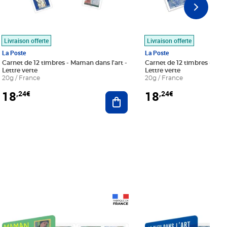
Livraison offerte
Livraison offerte
La Poste
La Poste
Carnet de 12 timbres - Maman dans l'art -
Carnet de 12 timbres - Le bl
Lettre verte
Lettre verte
20g / France
20g / France
18
18
,24€
,24€
r au panier
Ajouter au panier
Prix 18,24€
Prix 18,24€