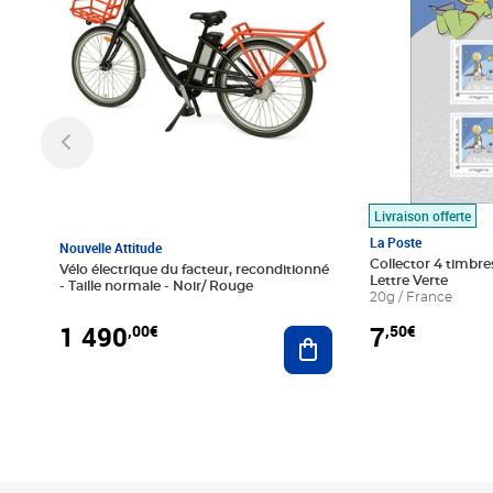
Livraison offerte
La Poste
Nouvelle Attitude
Collector 4 timbres
Vélo électrique du facteur, reconditionné
Lettre Verte
- Taille normale - Noir/ Rouge
20g / France
1 490
7
,00€
,50€
Ajouter au panier