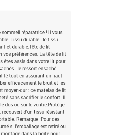
e sommeil réparatrice ! Il vous
le. Tissu durable : le tissu
nt et durable.Tête de lit
on vos préférences. La tête de lit
s êtes assis dans votre lit pour
nsachés : le ressort ensaché
alité tout en assurant un haut
rber efficacement le bruit et les
t moyen-dur : ce matelas de lit
eté sans sacrifier le confort. Il
le dos ou sur le ventre.Protège-
 recouvert d'un tissu résistant
fortable. Remarque :Pour des
rné si l'emballage est retiré ou
e montage dans la boîte pour