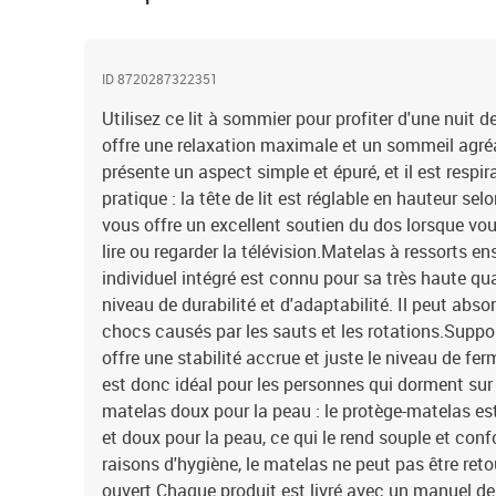
ID 8720287322351
Utilisez ce lit à sommier pour profiter d'une nuit d
offre une relaxation maximale et un sommeil agréab
présente un aspect simple et épuré, et il est respira
pratique : la tête de lit est réglable en hauteur sel
vous offre un excellent soutien du dos lorsque vou
lire ou regarder la télévision.Matelas à ressorts e
individuel intégré est connu pour sa très haute qu
niveau de durabilité et d'adaptabilité. Il peut abso
chocs causés par les sauts et les rotations.Suppor
offre une stabilité accrue et juste le niveau de ferm
est donc idéal pour les personnes qui dorment sur 
matelas doux pour la peau : le protège-matelas est
et doux pour la peau, ce qui le rend souple et con
raisons d'hygiène, le matelas ne peut pas être retou
ouvert.Chaque produit est livré avec un manuel d