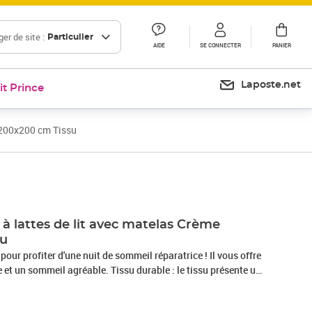
er de site :
Particulier
AIDE
SE CONNECTER
PANIER
Laposte.net
it Prince
 200x200 cm Tissu
Prix 618,99€
à lattes de lit avec matelas Crème
su
 pour profiter d'une nuit de sommeil réparatrice ! Il vous offre
et un sommeil agréable. Tissu durable : le tissu présente un
 il est respirant et durable.Tête de lit pratique : la tête de lit
elon vos préférences. La tête de lit vous offre un excellent