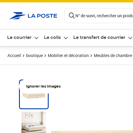
ontenu de la page
N° de suivi, rechercher un produi
Le courrier
Le colis
Le transfert de courrier
Accueil
boutique
Mobilier et décoration
Meubles de chambre
Ignorer les images