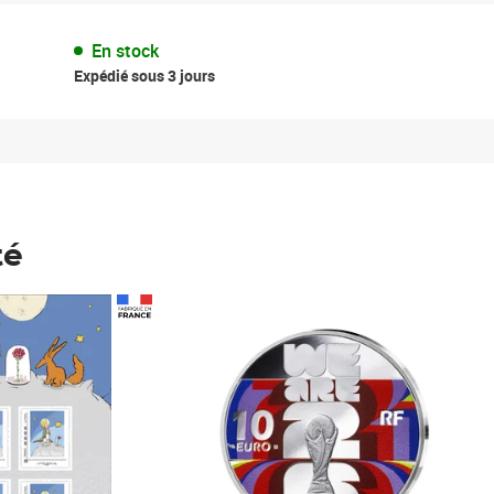
En stock
Expédié sous 3 jours
té
Prix 148,00€