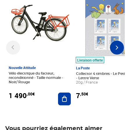
Livraison offerte
Nouvelle Attitude
La Poste
Vélo électrique du facteur,
Collector 4 timbres - Le Petit P
reconditionné - Taille normale -
- Lettre Verte
Noir/ Rouge
20g / France
1 490
7
,00€
,50€
Ajouter au panier
Vous pourriez également aimer