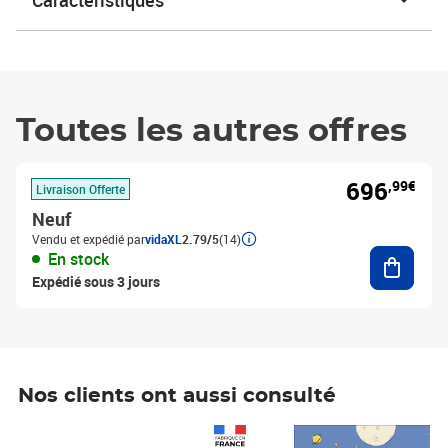
Caractéristiques
Toutes les autres offres
696
,99€
Livraison Offerte
Neuf
Vendu et expédié par
vidaXL
2.79/5
(14)
Ajouter
En stock
Expédié sous 3 jours
Nos clients ont aussi consulté
Prix 1 490,00€
Prix 7,50€