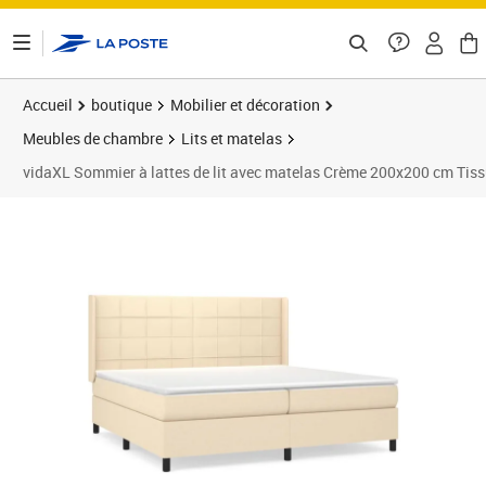
ontenu de la page
Accueil
boutique
Mobilier et décoration
Meubles de chambre
Lits et matelas
vidaXL Sommier à lattes de lit avec matelas Crème 200x200 cm Tis
Prix 696,89€
Prix 6