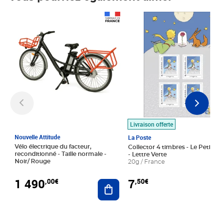
Prix 1 490,00€
Prix 7,50€
Livraison offerte
Nouvelle Attitude
La Poste
Vélo électrique du facteur,
Collector 4 timbres - Le Petit P
reconditionné - Taille normale -
- Lettre Verte
Noir/ Rouge
20g / France
1 490
7
,00€
,50€
Ajouter au panier