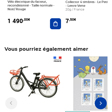
Vélo électrique du facteur,
Collector 4 timbres - Le Petit P
reconditionné - Taille normale -
- Lettre Verte
Noir/ Rouge
20g / France
1 490
7
,00€
,50€
Ajouter au panier
Vous pourriez également aimer
Prix 1 490,00€
Prix 7,50€