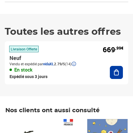
Toutes les autres offres
669
,99€
Livraison Offerte
Neuf
Vendu et expédié par
vidaXL
2.79/5
(14)
Ajouter
En stock
Expédié sous 3 jours
Nos clients ont aussi consulté
Prix 1 490,00€
Prix 7,50€