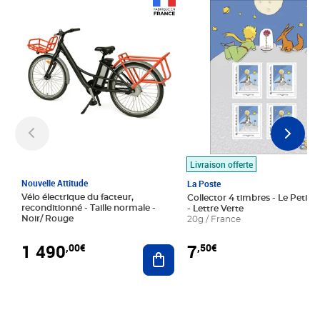
Prix 1 490,00€
Prix 7,50€
Livraison offerte
Nouvelle Attitude
La Poste
Vélo électrique du facteur,
Collector 4 timbres - Le Petit P
reconditionné - Taille normale -
- Lettre Verte
Noir/ Rouge
20g / France
1 490
7
,00€
,50€
Ajouter au panier