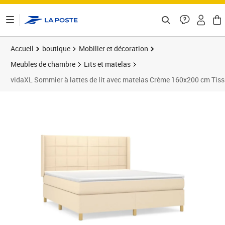
ontenu de la page
Accueil
boutique
Mobilier et décoration
Meubles de chambre
Lits et matelas
vidaXL Sommier à lattes de lit avec matelas Crème 160x200 cm Tis
Prix 669,89€
Prix 6