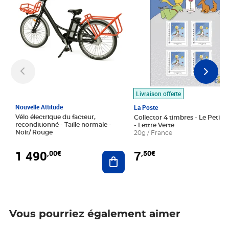
Livraison offerte
Nouvelle Attitude
La Poste
Vélo électrique du facteur,
Collector 4 timbres - Le Petit P
reconditionné - Taille normale -
- Lettre Verte
Noir/ Rouge
20g / France
1 490
7
,00€
,50€
Ajouter au panier
Vous pourriez également aimer