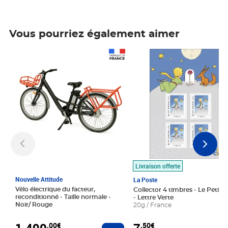
Vous pourriez également aimer
Prix 1 490,00€
Prix 7,50€
Livraison offerte
Nouvelle Attitude
La Poste
Vélo électrique du facteur,
Collector 4 timbres - Le Petit P
reconditionné - Taille normale -
- Lettre Verte
Noir/ Rouge
20g / France
1 490
,00€
,50€
Ajouter au panier