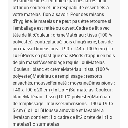
le cadre de lit est complété par des lattes pour
offrir un soutien et une respirabilité essentiels à
votre matelas. Bon à savoir :Pour des raisons
d'hygiène, le matelas ne peut pas être retourné si
l'emballage est retiré ou ouvert.Cadre de lit avec
tête de lit :Couleur : crèmeMatériau : tissu (100 %
polyester), contreplaqué, bois d'ingénierie, bois de
pin massifDimensions : 190 x 144 x 100,5 cm (L x
l x H)Pieds en plastique épaisPieds d'appui en bois
de pin massifAssemblage requis : ouiMatelas
:Couleur : blanc et crèmeMatériau : tissu (100 %
polyester)Matériau de remplissage : ressorts
ensachés, mousseFermeté : moyenneDimensions :
140 x 190 x 20 cm (l x L x H)Surmatelas :Couleur :
blancMatériau : tissu (100 % polyester)Matériau
de remplissage : mousseDimensions : 140 x 190 x
5 cm (l x L x H)Housse amovible et lavableLa
livraison contient :1 x cadre de lit2 x tête de lit1 x
matelas1 x surmatelas