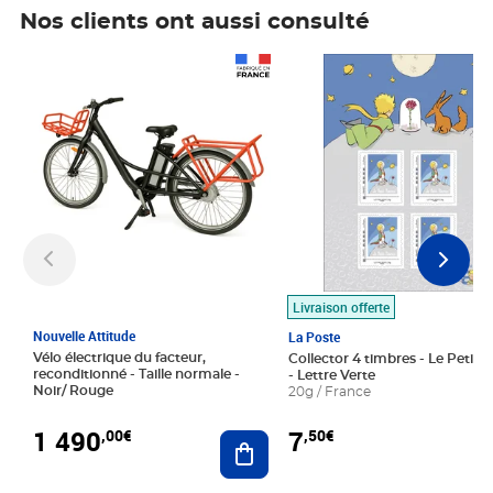
Nos clients ont aussi consulté
Prix 1 490,00€
Prix 7,50€
Livraison offerte
Nouvelle Attitude
La Poste
Vélo électrique du facteur,
Collector 4 timbres - Le Petit P
reconditionné - Taille normale -
- Lettre Verte
Noir/ Rouge
20g / France
1 490
7
,00€
,50€
Ajouter au panier