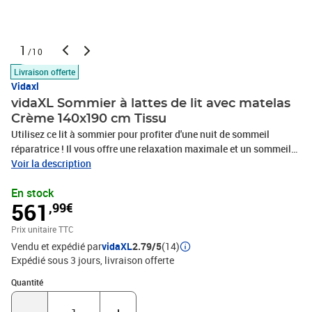
1
/10
Livraison offerte
Vidaxl
vidaXL Sommier à lattes de lit avec matelas
Crème 140x190 cm Tissu
Utilisez ce lit à sommier pour profiter d'une nuit de sommeil
réparatrice ! Il vous offre une relaxation maximale et un sommeil
agréable. Matériau doux et durable : le tissu en polyester allie
Voir la description
douceur, respirabilité et durabilité, vous garantissant un confort et
En stock
une convivialité ultimes.Matelas à ressorts ensachés : ce matelas
561
,99€
à ressorts ensachés comporte des ressorts ensachés individuels
qui fonctionnent indépendamment pour offrir un soutien
Prix unitaire TTC
personnalisé en réagissant uniquement à la pression exercée dans
Vendu et expédié par
vidaXL
2.79/5
(14)
chaque zone. Cette conception empêche « l'enroulement » et réduit
Expédié sous 3 jours
livraison offerte
le transfert de mouvement par rapport aux matelas traditionnels à
ressorts ouverts. Chaque ressort ensaché soutient le corps
Quantité : 1
Quantité
individuellement.Tête de lit réglable en hauteur : la tête de lit est
réglable en hauteur pour s'adapter à vos préférences.Surmatelas