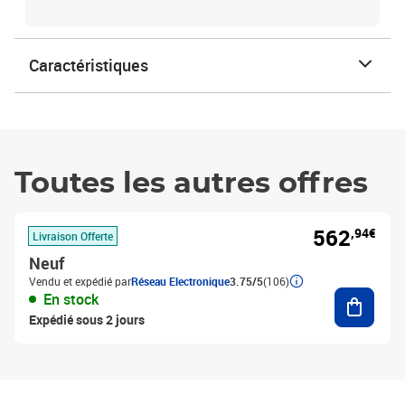
Caractéristiques
Toutes les autres offres
562
,94€
Livraison Offerte
Neuf
Vendu et expédié par
Réseau Electronique
3.75/5
(106)
Ajouter
En stock
Expédié sous 2 jours