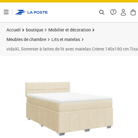
ontenu de la page
Accueil
boutique
Mobilier et décoration
Meubles de chambre
Lits et matelas
vidaXL Sommier à lattes de lit avec matelas Crème 140x190 cm Tis
Prix 561,99€
Prix 5