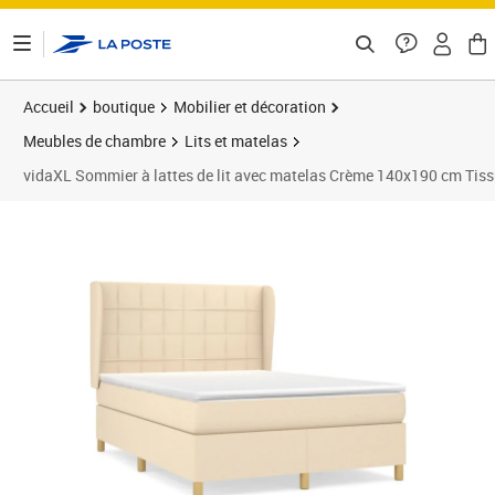
ontenu de la page
Accueil
boutique
Mobilier et décoration
Meubles de chambre
Lits et matelas
vidaXL Sommier à lattes de lit avec matelas Crème 140x190 cm Tis
Prix 570,37€
Prix 5