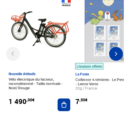
Prix 1 490,00€
Prix 7,50€
Livraison offerte
Nouvelle Attitude
La Poste
Vélo électrique du facteur,
Collector 4 timbres - Le Petit P
reconditionné - Taille normale -
- Lettre Verte
Noir/ Rouge
20g / France
1 490
7
,00€
,50€
Ajouter au panier