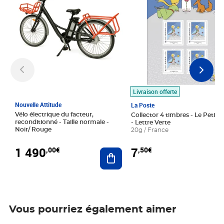
Livraison offerte
Nouvelle Attitude
La Poste
Vélo électrique du facteur,
Collector 4 timbres - Le Petit P
reconditionné - Taille normale -
- Lettre Verte
Noir/ Rouge
20g / France
1 490
7
,00€
,50€
Ajouter au panier
Vous pourriez également aimer