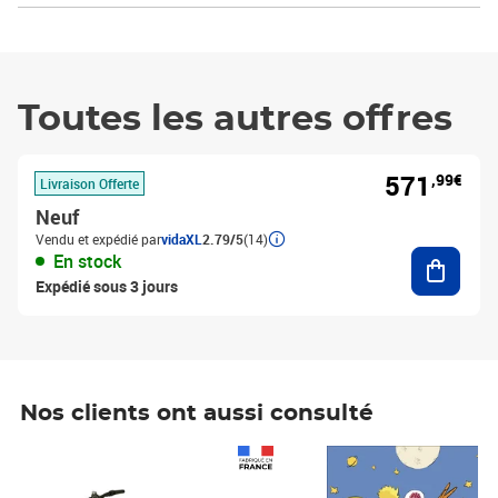
Toutes les autres offres
571
,99€
Livraison Offerte
Neuf
Vendu et expédié par
vidaXL
2.79/5
(14)
Ajouter
En stock
Expédié sous 3 jours
Nos clients ont aussi consulté
Prix 1 490,00€
Prix 7,50€