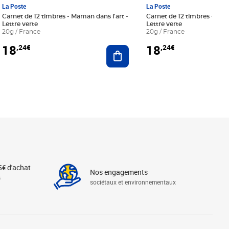
La Poste
La Poste
Carnet de 12 timbres - Maman dans l'art -
Carnet de 12 timbres - Le bl
Lettre verte
Lettre verte
20g / France
20g / France
18
18
,24€
,24€
r au panier
Ajouter au panier
5€ d'achat
Nos engagements
s
sociétaux et environnementaux
Linkedin
Instagram
X
Tiktok
Facebook
Youtube
Threads