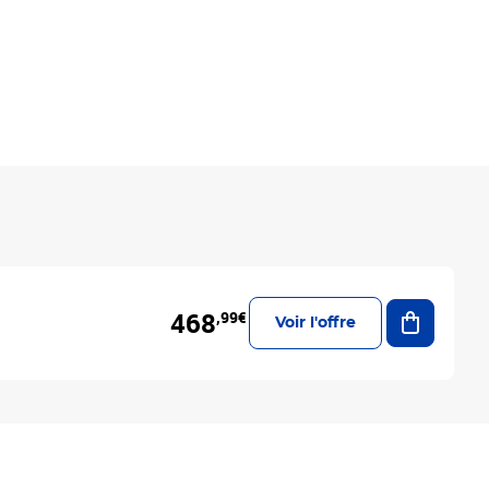
Ajouter a
468
,99€
Voir l'offre