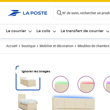
ontenu de la page
N° de suivi, rechercher un produi
Le courrier
Le colis
Le transfert de courrier
Accueil
boutique
Mobilier et décoration
Meubles de chambre
Ignorer les images