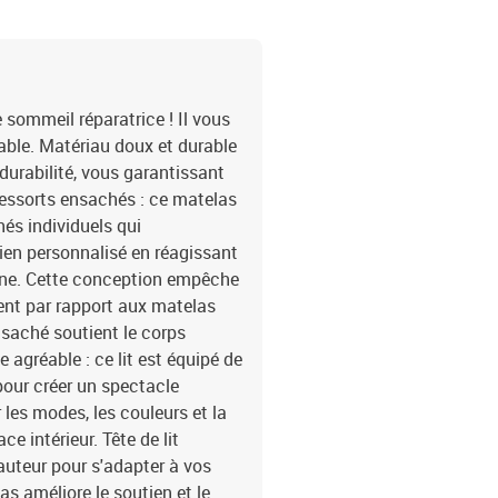
blancMatériau : tissu (
: 100 x 200 x 5 cm (l x 
cmTension : c.c. 5 VLo
d'alimentation : 30 cmI
contient :1 x cadre de l
e sommeil réparatrice ! Il vous
able. Matériau doux et durable
t durabilité, vous garantissant
ressorts ensachés : ce matelas
és individuels qui
en personnalisé en réagissant
one. Cette conception empêche
ment par rapport aux matelas
nsaché soutient le corps
agréable : ce lit est équipé de
pour créer un spectacle
les modes, les couleurs et la
e intérieur. Tête de lit
 hauteur pour s'adapter à vos
s améliore le soutien et le