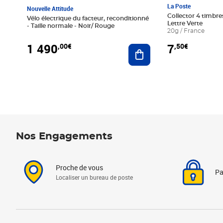
La Poste
Nouvelle Attitude
Collector 4 timbres
Vélo électrique du facteur, reconditionné
Lettre Verte
- Taille normale - Noir/ Rouge
20g / France
1 490
7
,00€
,50€
Ajouter au panier
Nos Engagements
Proche de vous
Pa
Localiser un bureau de poste