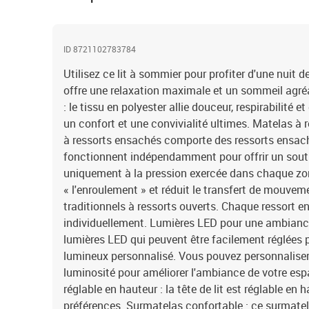
ID 8721102783784
Utilisez ce lit à sommier pour profiter d'une nuit d
offre une relaxation maximale et un sommeil agré
: le tissu en polyester allie douceur, respirabilité e
un confort et une convivialité ultimes. Matelas à 
à ressorts ensachés comporte des ressorts ensach
fonctionnent indépendamment pour offrir un souti
uniquement à la pression exercée dans chaque z
« l'enroulement » et réduit le transfert de mouve
traditionnels à ressorts ouverts. Chaque ressort e
individuellement. Lumières LED pour une ambiance 
lumières LED qui peuvent être facilement réglées 
lumineux personnalisé. Vous pouvez personnaliser 
luminosité pour améliorer l'ambiance de votre espac
réglable en hauteur : la tête de lit est réglable en
préférences. Surmatelas confortable : ce surmatela