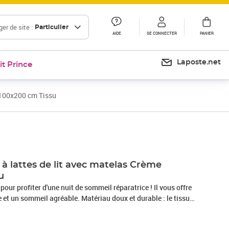
er de site :
Particulier
AIDE
SE CONNECTER
PANIER
Laposte.net
it Prince
 100x200 cm Tissu
Prix 468,99€
à lattes de lit avec matelas Crème
u
 pour profiter d'une nuit de sommeil réparatrice ! Il vous offre
et un sommeil agréable. Matériau doux et durable : le tissu
r, respirabilité et durabilité, vous garantissant un confort et
. Matelas à ressorts ensachés : ce matelas à ressorts