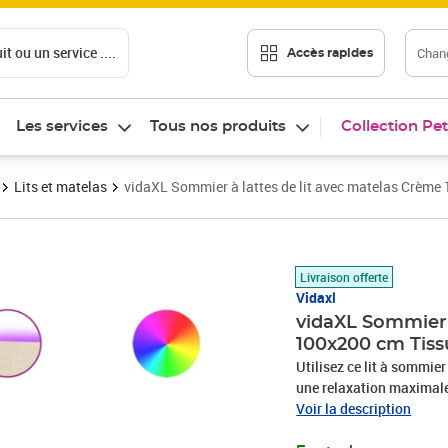
t ou un service ....
Chang
Accès rapides
Les services
Tous nos produits
Collection Pet
Lits et matelas
vidaXL Sommier à lattes de lit avec matelas Crème
Prix 468,89€
Livraison offerte
Vidaxl
vidaXL Sommier 
100x200 cm Tiss
Utilisez ce lit à sommier
une relaxation maximale 
en polyester allie douceu
Voir la description
une convivialité ultimes