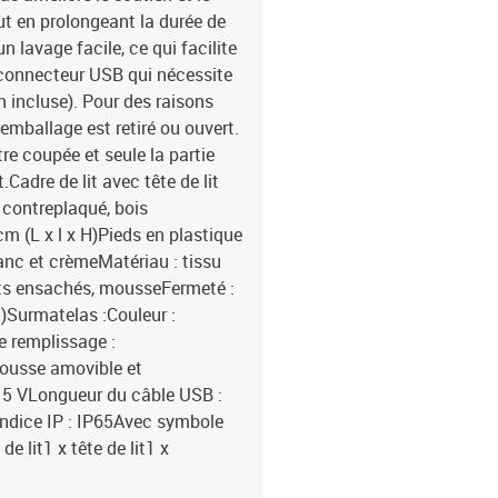
ut en prolongeant la durée de
 lavage facile, ce qui facilite
n connecteur USB qui nécessite
 incluse). Pour des raisons
'emballage est retiré ou ouvert.
re coupée et seule la partie
adre de lit avec tête de lit
, contreplaqué, bois
m (L x l x H)Pieds en plastique
anc et crèmeMatériau : tissu
rts ensachés, mousseFermeté :
)Surmatelas :Couleur :
e remplissage :
Housse amovible et
 5 VLongueur du câble USB :
ndice IP : IP65Avec symbole
e lit1 x tête de lit1 x