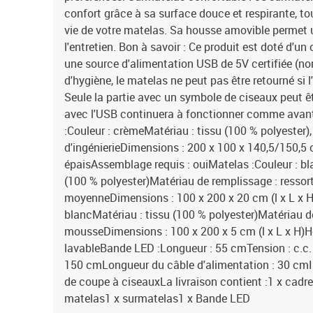
confort grâce à sa surface douce et respirante, to
vie de votre matelas. Sa housse amovible permet un
l'entretien. Bon à savoir : Ce produit est doté d'u
une source d'alimentation USB de 5V certifiée (non
d'hygiène, le matelas ne peut pas être retourné si l
Seule la partie avec un symbole de ciseaux peut êt
avec l'USB continuera à fonctionner comme avant.C
:Couleur : crèmeMatériau : tissu (100 % polyester)
d'ingénierieDimensions : 200 x 100 x 140,5/150,5 c
épaisAssemblage requis : ouiMatelas :Couleur : bl
(100 % polyester)Matériau de remplissage : resso
moyenneDimensions : 100 x 200 x 20 cm (l x L x H
blancMatériau : tissu (100 % polyester)Matériau d
mousseDimensions : 100 x 200 x 5 cm (l x L x H)
lavableBande LED :Longueur : 55 cmTension : c.c.
150 cmLongueur du câble d'alimentation : 30 cmI
de coupe à ciseauxLa livraison contient :1 x cadre d
matelas1 x surmatelas1 x Bande LED