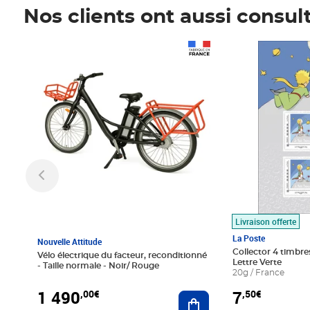
Nos clients ont aussi consul
Prix 1 490,00€
Prix 7,50€
Livraison offerte
La Poste
Nouvelle Attitude
Collector 4 timbres
Vélo électrique du facteur, reconditionné
Lettre Verte
- Taille normale - Noir/ Rouge
20g / France
1 490
7
,00€
,50€
Ajouter au panier