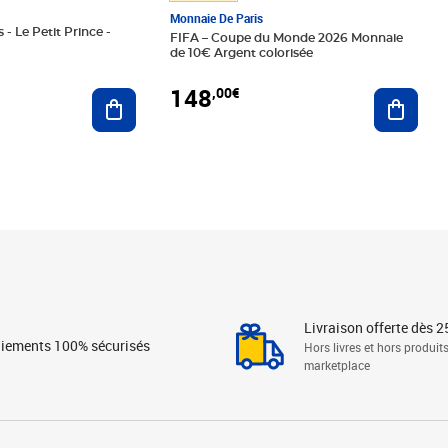
Monnaie De Paris
 - Le Petit Prince -
FIFA – Coupe du Monde 2026 Monnaie
de 10€ Argent colorisée
148
,00€
Ajouter au panier
Ajoute
Livraison offerte dès 2
iements 100% sécurisés
Hors livres et hors produit
marketplace