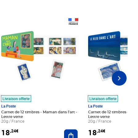
Prix 18,24€
Prix 18,24€
Livraison offerte
Livraison offerte
La Poste
La Poste
Carnet de 12 timbres - Maman dans l'art -
Carnet de 12 timbres - Le bl
Lettre verte
Lettre verte
20g / France
20g / France
18
18
,24€
,24€
r au panier
Ajouter au panier