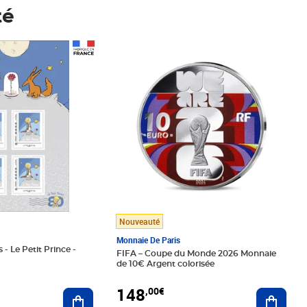
té
Prix 148,00€
Nouveauté
Monnaie De Paris
 - Le Petit Prince -
FIFA – Coupe du Monde 2026 Monnaie
de 10€ Argent colorisée
148
,00€
Ajouter au panier
Ajoute