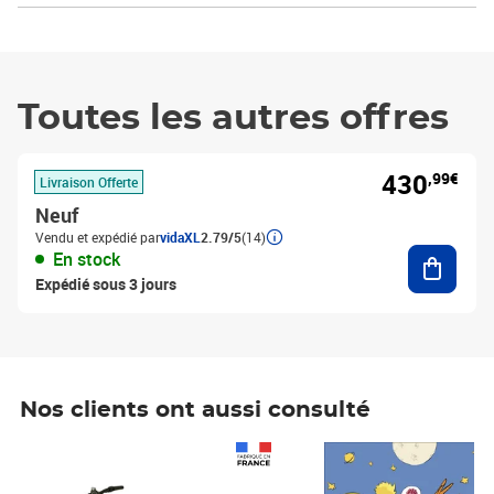
Toutes les autres offres
430
,99€
Livraison Offerte
Neuf
Vendu et expédié par
vidaXL
2.79/5
(14)
Ajouter
En stock
Expédié sous 3 jours
Nos clients ont aussi consulté
Prix 1 490,00€
Prix 7,50€