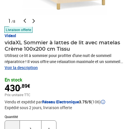
1
/8
Livraison offerte
Vidaxl
vidaXL Sommier à lattes de lit avec matelas
Crème 100x200 cm Tissu
Utilisez ce lit à sommier pour profiter d'une nuit de sommeil
réparatrice ! Il vous offre une relaxation maximale et un sommeil
agréable. Tissu durable : le tissu présente un aspect simple et
Voir la description
épuré, et il est respirant et durable.Tête de lit pratique : la tête de lit
En stock
est réglable en hauteur selon vos préférences. La tête de lit vous
430
,89€
offre un excellent soutien du dos lorsque vous êtes assis dans
votre lit pour lire ou regarder la télévision.Matelas à ressorts
Prix unitaire TTC
ensachés : le ressort ensaché individuel intégré est connu pour sa
Vendu et expédié par
Réseau Electronique
3.75/5
(106)
très haute qualité tout en assurant un haut niveau de durabilité et
Expédié sous 2 jours
livraison offerte
d'adaptabilité. Il peut absorber efficacement le bruit et les chocs
causés par les sauts et les rotations.Support moyen-dur : ce
Quantité : 1
Quantité
matelas de lit offre une stabilité accrue et juste le niveau de
fermeté sans sacrifier le confort. Il est donc idéal pour les