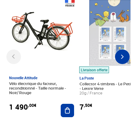
Prix 1 490,00€
Prix 7,50€
Livraison offerte
Nouvelle Attitude
La Poste
Vélo électrique du facteur,
Collector 4 timbres - Le Petit P
reconditionné - Taille normale -
- Lettre Verte
Noir/ Rouge
20g / France
1 490
7
,00€
,50€
Ajouter au panier