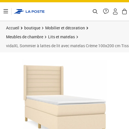
ontenu de la page
Accueil
boutique
Mobilier et décoration
Meubles de chambre
Lits et matelas
vidaXL Sommier à lattes de lit avec matelas Crème 100x200 cm Tis
Prix 430,89€
Prix 4