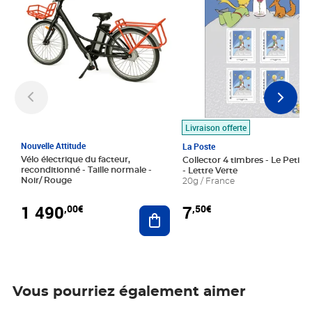
Livraison offerte
Nouvelle Attitude
La Poste
Vélo électrique du facteur,
Collector 4 timbres - Le Petit P
reconditionné - Taille normale -
- Lettre Verte
Noir/ Rouge
20g / France
1 490
7
,00€
,50€
Ajouter au panier
Vous pourriez également aimer