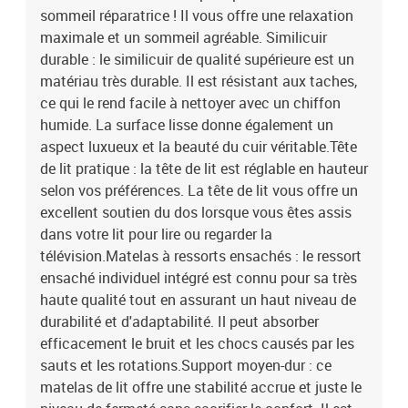
sommeil réparatrice ! Il vous offre une relaxation
stabilité accrue et juste le niveau de fermeté sans sacrifier le
confort. Il est donc idéal pour les personnes qui dorment sur le dos
maximale et un sommeil agréable. Similicuir
ou sur le ventre.Protège-matelas doux pour la peau : le protège-
durable : le similicuir de qualité supérieure est un
matelas est recouvert d'un tissu résistant et doux pour la peau, ce
matériau très durable. Il est résistant aux taches,
qui le rend souple et confortable. Remarque :Pour des raisons
ce qui le rend facile à nettoyer avec un chiffon
d'hygiène, le matelas ne peut pas être retourné si l'emballage est
humide. La surface lisse donne également un
retiré ou ouvert.Chaque produit est livré avec un manuel de
aspect luxueux et la beauté du cuir véritable.Tête
montage dans la boîte pour un montage facile.Lit :Couleur :
de lit pratique : la tête de lit est réglable en hauteur
CappuccinoMatériau : similicuir (75 % polychlorure de vinyle, 5 %
coton, 20 % polyester), bois de mélèze massif, contreplaqué, bois
selon vos préférences. La tête de lit vous offre un
d'ingénierieDimensions : 203 x 83 x 118/128 cm (L x l x H)Matelas
excellent soutien du dos lorsque vous êtes assis
de lit :Couleur : blanc et cappuccinoMatériau : similicuir (75 %
dans votre lit pour lire ou regarder la
chlorure de vinyle, 5 % coton, 20 % polyester)Matériau de
télévision.Matelas à ressorts ensachés : le ressort
remplissage : ressorts ensachés, mousseDimensions : 80 x 200 x
ensaché individuel intégré est connu pour sa très
20 cm (l x L x H)Surmatelas de lit :Couleur : blancMatériau du sur-
haute qualité tout en assurant un haut niveau de
matelas : tissu (100 % polyester)Matériau de remplissage :
durabilité et d'adaptabilité. Il peut absorber
mousseDimensions : 80 x 200 x 5 cm (l x L x H)La livraison
contient :1 x cadre de lit1 x tête de lit avec oreilles1 x matelas1 x
efficacement le bruit et les chocs causés par les
surmatelas
sauts et les rotations.Support moyen-dur : ce
matelas de lit offre une stabilité accrue et juste le