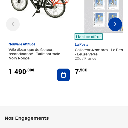
Livraison offerte
Nouvelle Attitude
La Poste
Vélo électrique du facteur,
Collector 4 timbres - Le Petit P
reconditionné - Taille normale -
- Lettre Verte
Noir/ Rouge
20g / France
1 490
7
,00€
,50€
Ajouter au panier
Nos Engagements