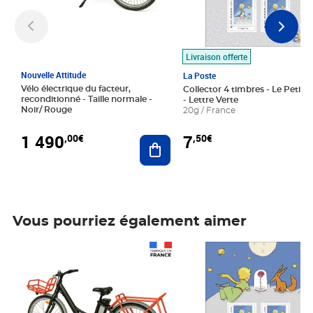
Livraison offerte
Nouvelle Attitude
La Poste
Vélo électrique du facteur,
Collector 4 timbres - Le Petit P
reconditionné - Taille normale -
- Lettre Verte
Noir/ Rouge
20g / France
1 490
7
,00€
,50€
Ajouter au panier
Vous pourriez également aimer
Prix 1 490,00€
Prix 7,50€