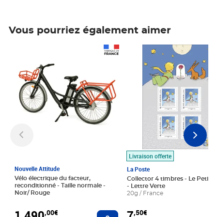
Vous pourriez également aimer
Prix 1 490,00€
Prix 7,50€
Livraison offerte
Nouvelle Attitude
La Poste
Vélo électrique du facteur,
Collector 4 timbres - Le Petit P
reconditionné - Taille normale -
- Lettre Verte
Noir/ Rouge
20g / France
1 490
7
,00€
,50€
Ajouter au panier