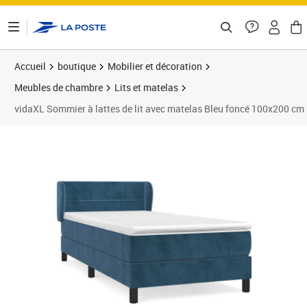
ontenu de la page
Accueil
boutique
Mobilier et décoration
Meubles de chambre
Lits et matelas
vidaXL Sommier à lattes de lit avec matelas Bleu foncé 100x200 cm
Prix barré 371,99 €
Prix 335,25€
Prix 3