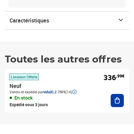
Caractéristiques
Toutes les autres offres
336
,99€
Livraison Offerte
Neuf
Vendu et expédié par
vidaXL
2.79/5
(14)
Ajouter
En stock
Expédié sous 3 jours