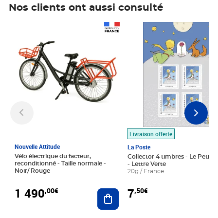
Nos clients ont aussi consulté
Prix 1 490,00€
Prix 7,50€
Livraison offerte
Nouvelle Attitude
La Poste
Vélo électrique du facteur,
Collector 4 timbres - Le Petit P
reconditionné - Taille normale -
- Lettre Verte
Noir/ Rouge
20g / France
1 490
7
,00€
,50€
Ajouter au panier