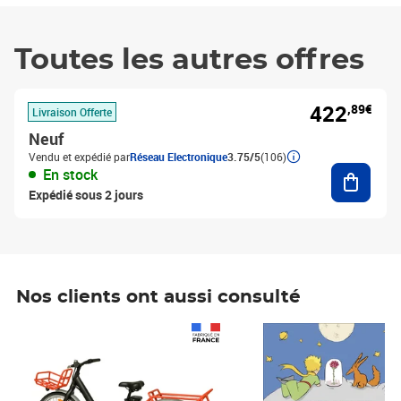
Toutes les autres offres
422
,89€
Livraison Offerte
Neuf
Vendu et expédié par
Réseau Electronique
3.75/5
(106)
Ajouter
En stock
Expédié sous 2 jours
Nos clients ont aussi consulté
Prix 1 490,00€
Prix 7,50€