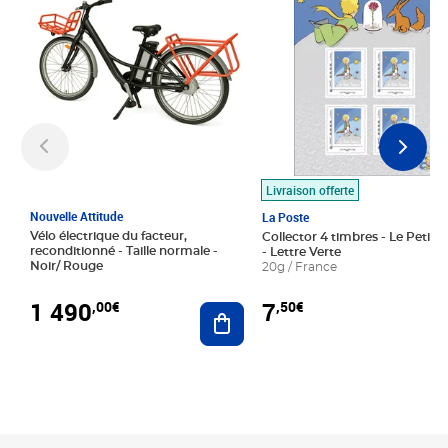
Livraison offerte
Nouvelle Attitude
La Poste
Vélo électrique du facteur,
Collector 4 timbres - Le Petit P
reconditionné - Taille normale -
- Lettre Verte
Noir/ Rouge
20g / France
1 490
7
,00€
,50€
Ajouter au panier