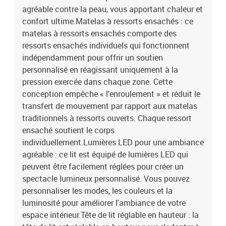
moyenneSurmatelas :Couleur : blancMatériau : tissu (100 %
agréable contre la peau, vous apportant chaleur et
polyester)Matériau de remplissage : mousseDimensions : 90 x 200
confort ultime.Matelas à ressorts ensachés : ce
x 5 cm (l x L x H)Housse amovible et lavableBande LED :Longueur :
matelas à ressorts ensachés comporte des
55 cmTension : c.c. 5 VLongueur du câble USB : 150 cmLongueur
ressorts ensachés individuels qui fonctionnent
du câble d'alimentation : 30 cmIndice IP : IP65Avec symbole de
indépendamment pour offrir un soutien
coupe à ciseauxLa livraison contient :1 x cadre de lit1 x tête de lit1
x matelas1 x surmatelas1 x Bande LED
personnalisé en réagissant uniquement à la
pression exercée dans chaque zone. Cette
conception empêche « l'enroulement » et réduit le
transfert de mouvement par rapport aux matelas
traditionnels à ressorts ouverts. Chaque ressort
ensaché soutient le corps
individuellement.Lumières LED pour une ambiance
agréable : ce lit est équipé de lumières LED qui
peuvent être facilement réglées pour créer un
spectacle lumineux personnalisé. Vous pouvez
personnaliser les modes, les couleurs et la
luminosité pour améliorer l'ambiance de votre
espace intérieur.Tête de lit réglable en hauteur : la