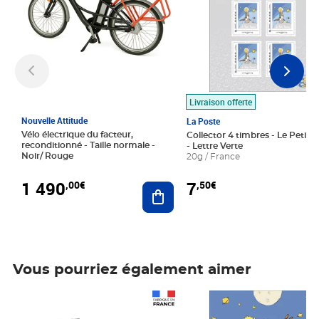
Livraison offerte
Nouvelle Attitude
La Poste
Vélo électrique du facteur,
Collector 4 timbres - Le Petit P
reconditionné - Taille normale -
- Lettre Verte
Noir/ Rouge
20g / France
1 490
7
,00€
,50€
Ajouter au panier
Vous pourriez également aimer
Prix 1 490,00€
Prix 7,50€