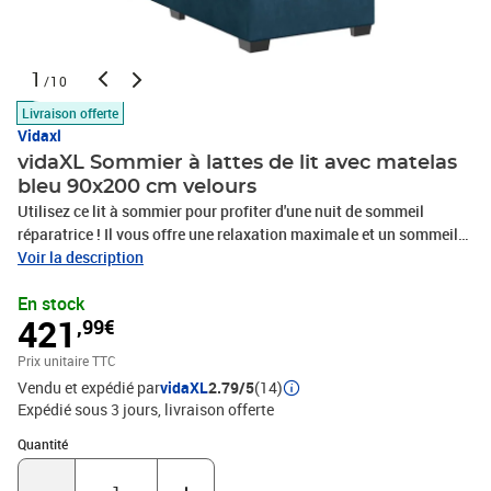
1
/10
Livraison offerte
Vidaxl
vidaXL Sommier à lattes de lit avec matelas
bleu 90x200 cm velours
Utilisez ce lit à sommier pour profiter d'une nuit de sommeil
réparatrice ! Il vous offre une relaxation maximale et un sommeil
agréable.Matériau doux et confortable : le tissu en velours
Voir la description
présente une surface douce et lisse qui offre une sensation
En stock
agréable contre la peau, vous apportant chaleur et confort
421
,99€
ultime.Matelas à ressorts ensachés : ce matelas à ressorts
ensachés comporte des ressorts ensachés individuels qui
Prix unitaire TTC
fonctionnent indépendamment pour offrir un soutien personnalisé
Vendu et expédié par
vidaXL
2.79/5
(14)
en réagissant uniquement à la pression exercée dans chaque zone.
Expédié sous 3 jours
livraison offerte
Cette conception empêche « l'enroulement » et réduit le transfert
de mouvement par rapport aux matelas traditionnels à ressorts
Quantité : 1
Quantité
ouverts. Chaque ressort ensaché soutient le corps
individuellement.Lumières LED pour une ambiance agréable : ce lit