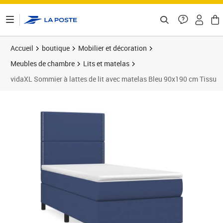
ontenu de la page
Accueil
boutique
Mobilier et décoration
Meubles de chambre
Lits et matelas
vidaXL Sommier à lattes de lit avec matelas Bleu 90x190 cm Tissu
Prix barré 399,99 €
Prix 347,89€
Prix 3