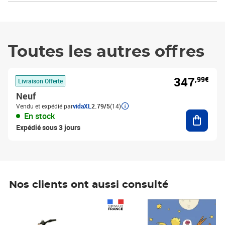
Toutes les autres offres
347
,99€
Livraison Offerte
Neuf
Vendu et expédié par
vidaXL
2.79/5
(14)
Ajouter
En stock
Expédié sous 3 jours
Nos clients ont aussi consulté
Prix 1 490,00€
Prix 7,50€