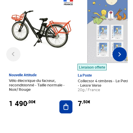
Prix 1 490,00€
Prix 7,50€
Livraison offerte
Nouvelle Attitude
La Poste
Vélo électrique du facteur,
Collector 4 timbres - Le Petit P
reconditionné - Taille normale -
- Lettre Verte
Noir/ Rouge
20g / France
1 490
7
,00€
,50€
Ajouter au panier