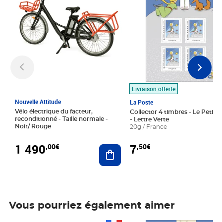
Livraison offerte
Nouvelle Attitude
La Poste
Vélo électrique du facteur,
Collector 4 timbres - Le Petit P
reconditionné - Taille normale -
- Lettre Verte
Noir/ Rouge
20g / France
1 490
7
,00€
,50€
Ajouter au panier
Vous pourriez également aimer