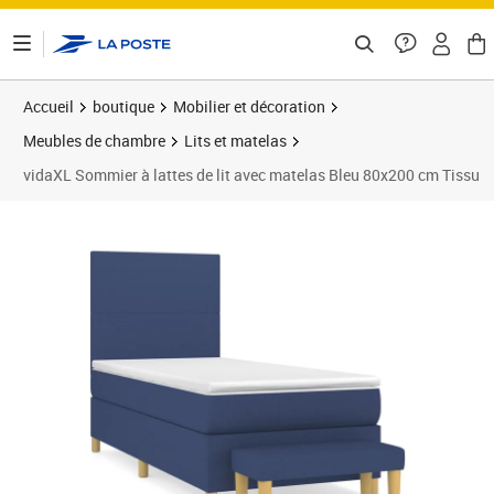
ontenu de la page
Accueil
boutique
Mobilier et décoration
Meubles de chambre
Lits et matelas
vidaXL Sommier à lattes de lit avec matelas Bleu 80x200 cm Tissu
Prix barré 395,99 €
Prix 368,94€
Prix 3