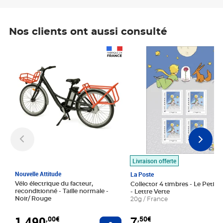
Nos clients ont aussi consulté
Prix 1 490,00€
Prix 7,50€
Livraison offerte
Nouvelle Attitude
La Poste
Vélo électrique du facteur,
Collector 4 timbres - Le Petit P
reconditionné - Taille normale -
- Lettre Verte
Noir/ Rouge
20g / France
1 490
7
,00€
,50€
Ajouter au panier