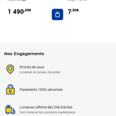
1 490
7
,00€
,50€
Ajouter au panier
Nos Engagements
Proche de vous
Localiser un bureau de poste
Paiements 100% sécurisés
Livraison offerte dès 25€ d'achat
Hors livres et hors produits marketplace