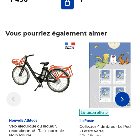
Vous pourriez également aimer
Prix 1 490,00€
Prix 7,50€
Livraison offerte
Nouvelle Attitude
La Poste
Vélo électrique du facteur,
Collector 4 timbres - Le Petit P
reconditionné - Taille normale -
- Lettre Verte
Noir/ Rouge
20g / France