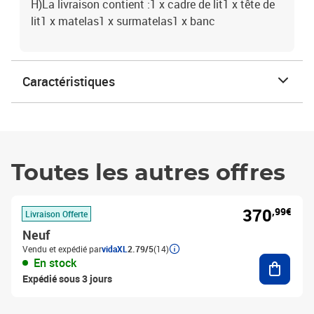
H)La livraison contient :1 x cadre de lit1 x tête de
lit1 x matelas1 x surmatelas1 x banc
Caractéristiques
Toutes les autres offres
370
,99€
Livraison Offerte
Neuf
Vendu et expédié par
vidaXL
2.79/5
(14)
Ajouter
En stock
Expédié sous 3 jours