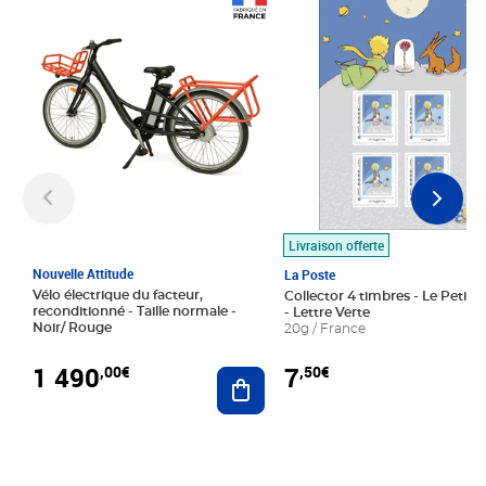
Prix 1 490,00€
Prix 7,50€
Livraison offerte
Nouvelle Attitude
La Poste
Vélo électrique du facteur,
Collector 4 timbres - Le Petit P
reconditionné - Taille normale -
- Lettre Verte
Noir/ Rouge
20g / France
1 490
7
,00€
,50€
Ajouter au panier