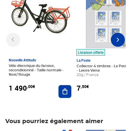
Livraison offerte
Nouvelle Attitude
La Poste
Vélo électrique du facteur,
Collector 4 timbres - Le Petit P
reconditionné - Taille normale -
- Lettre Verte
Noir/ Rouge
20g / France
1 490
7
,00€
,50€
Ajouter au panier
Vous pourriez également aimer