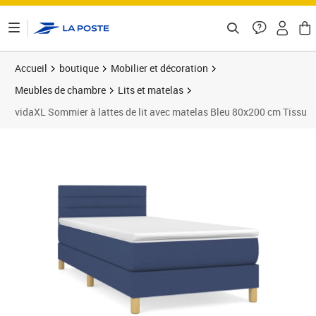
ontenu de la page
Accueil
boutique
Mobilier et décoration
Meubles de chambre
Lits et matelas
vidaXL Sommier à lattes de lit avec matelas Bleu 80x200 cm Tissu
Prix barré 328,99 €
Prix 288,89€
Prix 2