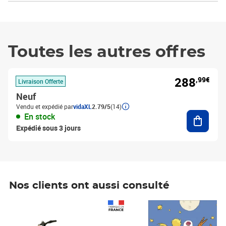
Toutes les autres offres
288
,99€
Livraison Offerte
Neuf
Vendu et expédié par
vidaXL
2.79/5
(14)
Ajouter
En stock
Expédié sous 3 jours
Nos clients ont aussi consulté
Prix 1 490,00€
Prix 7,50€