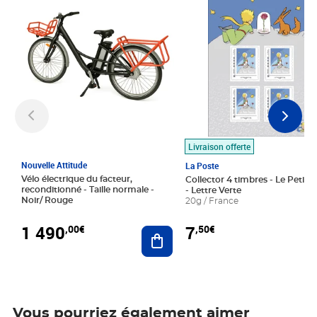
Livraison offerte
Nouvelle Attitude
La Poste
Vélo électrique du facteur,
Collector 4 timbres - Le Petit P
reconditionné - Taille normale -
- Lettre Verte
Noir/ Rouge
20g / France
1 490
7
,00€
,50€
Ajouter au panier
Vous pourriez également aimer