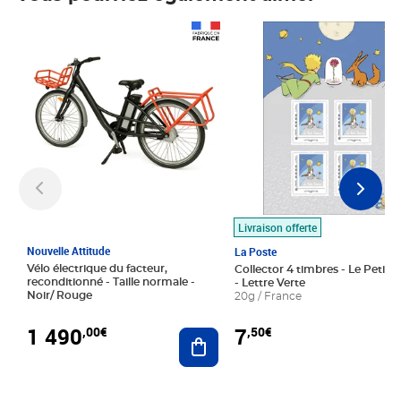
Prix 1 490,00€
Prix 7,50€
Livraison offerte
Nouvelle Attitude
La Poste
Vélo électrique du facteur,
Collector 4 timbres - Le Petit P
reconditionné - Taille normale -
- Lettre Verte
Noir/ Rouge
20g / France
1 490
7
,00€
,50€
Ajouter au panier