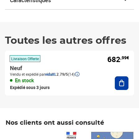
Caractéristiques
Toutes les autres offres
682
,99€
Livraison Offerte
Neuf
Vendu et expédié par
vidaXL
2.79/5
(14)
Ajouter
En stock
Expédié sous 3 jours
Nos clients ont aussi consulté
Prix 1 490,00€
Prix 7,50€