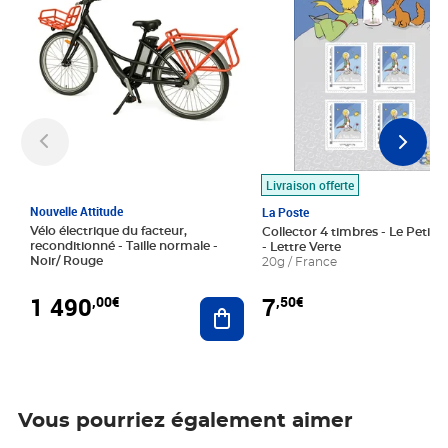
Livraison offerte
Nouvelle Attitude
La Poste
Vélo électrique du facteur,
Collector 4 timbres - Le Petit P
reconditionné - Taille normale -
- Lettre Verte
Noir/ Rouge
20g / France
1 490
7
,00€
,50€
Ajouter au panier
Vous pourriez également aimer