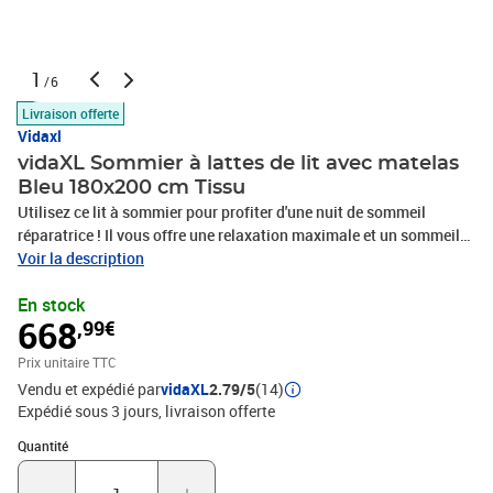
1
/6
Livraison offerte
Vidaxl
vidaXL Sommier à lattes de lit avec matelas
Bleu 180x200 cm Tissu
Utilisez ce lit à sommier pour profiter d'une nuit de sommeil
réparatrice ! Il vous offre une relaxation maximale et un sommeil
agréable. Tissu durable : le tissu présente un aspect simple et
Voir la description
épuré, et il est respirant et durable.Tête de lit pratique : la tête de lit
En stock
est réglable en hauteur selon vos préférences. La tête de lit vous
668
,99€
offre un excellent soutien du dos lorsque vous êtes assis dans
votre lit pour lire ou regarder la télévision.Matelas à ressorts
Prix unitaire TTC
ensachés : le ressort ensaché individuel intégré est connu pour sa
Vendu et expédié par
vidaXL
2.79/5
(14)
très haute qualité tout en assurant un haut niveau de durabilité et
Expédié sous 3 jours
livraison offerte
d'adaptabilité. Il peut absorber efficacement le bruit et les chocs
causés par les sauts et les rotations.Support moyen-dur : ce
Quantité : 1
Quantité
matelas de lit offre une stabilité accrue et juste le niveau de
fermeté sans sacrifier le confort. Il est donc idéal pour les