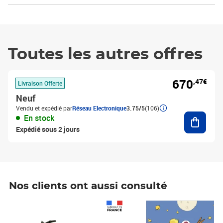
Toutes les autres offres
670
,47€
Livraison Offerte
Neuf
Vendu et expédié par
Réseau Electronique
3.75/5
(106)
Ajouter
En stock
Expédié sous 2 jours
Nos clients ont aussi consulté
Prix 1 490,00€
Prix 7,50€