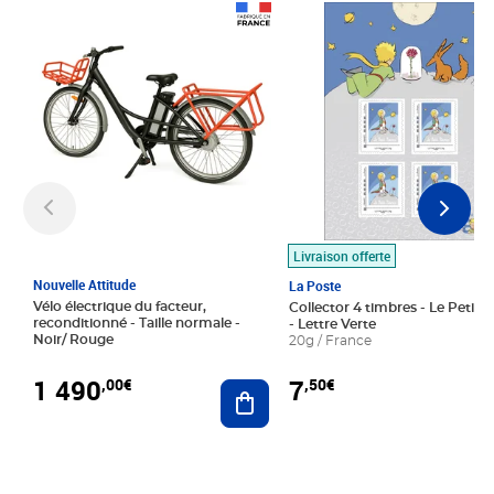
Prix 1 490,00€
Prix 7,50€
Livraison offerte
Nouvelle Attitude
La Poste
Vélo électrique du facteur,
Collector 4 timbres - Le Petit P
reconditionné - Taille normale -
- Lettre Verte
Noir/ Rouge
20g / France
1 490
7
,00€
,50€
Ajouter au panier