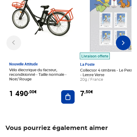
Livraison offerte
Nouvelle Attitude
La Poste
Vélo électrique du facteur,
Collector 4 timbres - Le Petit P
reconditionné - Taille normale -
- Lettre Verte
Noir/ Rouge
20g / France
1 490
7
,00€
,50€
Ajouter au panier
Vous pourriez également aimer