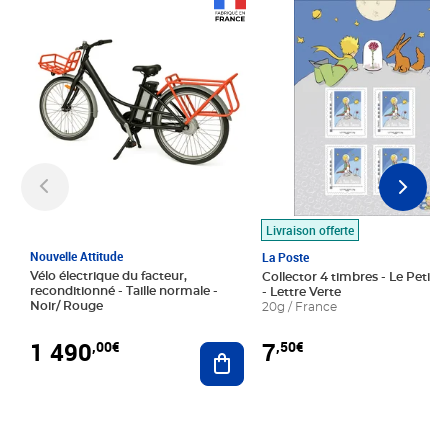
Prix 1 490,00€
Prix 7,50€
Livraison offerte
Nouvelle Attitude
La Poste
Vélo électrique du facteur,
Collector 4 timbres - Le Petit P
reconditionné - Taille normale -
- Lettre Verte
Noir/ Rouge
20g / France
1 490
7
,00€
,50€
Ajouter au panier