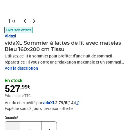
1
/8
Livraison offerte
Vidaxl
vidaXL Sommier à lattes de lit avec matelas
Bleu 160x200 cm Tissu
Utilisez ce lit à sommier pour profiter d'une nuit de sommeil
réparatrice ! Il vous offre une relaxation maximale et un sommeil
agréable. Tissu durable : le tissu présente un aspect simple et
Voir la description
épuré, et il est respirant et durable.Tête de lit pratique : la tête de lit
En stock
est réglable en hauteur selon vos préférences. La tête de lit vous
527
,99€
offre un excellent soutien du dos lorsque vous êtes assis dans
votre lit pour lire ou regarder la télévision.Matelas à ressorts
Prix unitaire TTC
ensachés : le ressort ensaché individuel intégré est connu pour sa
Vendu et expédié par
vidaXL
2.79/5
(14)
très haute qualité tout en assurant un haut niveau de durabilité et
Expédié sous 3 jours
livraison offerte
d'adaptabilité. Il peut absorber efficacement le bruit et les chocs
causés par les sauts et les rotations.Support moyen-dur : ce
Quantité : 1
Quantité
matelas de lit offre une stabilité accrue et juste le niveau de
fermeté sans sacrifier le confort. Il est donc idéal pour les