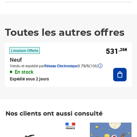
Toutes les autres offres
531
,26€
Livraison Offerte
Neuf
Vendu et expédié par
Réseau Electronique
3.75/5
(106)
Ajouter
En stock
Expédié sous 2 jours
Nos clients ont aussi consulté
Prix 1 490,00€
Prix 7,50€