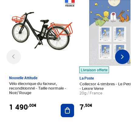
Prix 1 490,00€
Prix 7,50€
Livraison offerte
Nouvelle Attitude
La Poste
Vélo électrique du facteur,
Collector 4 timbres - Le Petit P
reconditionné - Taille normale -
- Lettre Verte
Noir/ Rouge
20g / France
1 490
7
,00€
,50€
Ajouter au panier