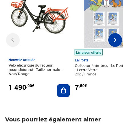
Livraison offerte
Nouvelle Attitude
La Poste
Vélo électrique du facteur,
Collector 4 timbres - Le Petit P
reconditionné - Taille normale -
- Lettre Verte
Noir/ Rouge
20g / France
1 490
7
,00€
,50€
Ajouter au panier
Vous pourriez également aimer