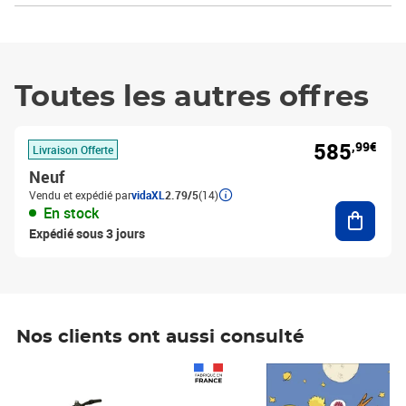
Toutes les autres offres
585
,99€
Livraison Offerte
Neuf
Vendu et expédié par
vidaXL
2.79/5
(14)
Ajouter
En stock
Expédié sous 3 jours
Nos clients ont aussi consulté
Prix 1 490,00€
Prix 7,50€