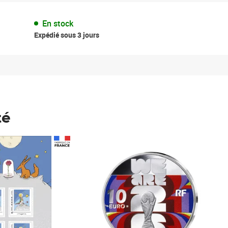
En stock
Expédié sous 3 jours
té
Prix 148,00€