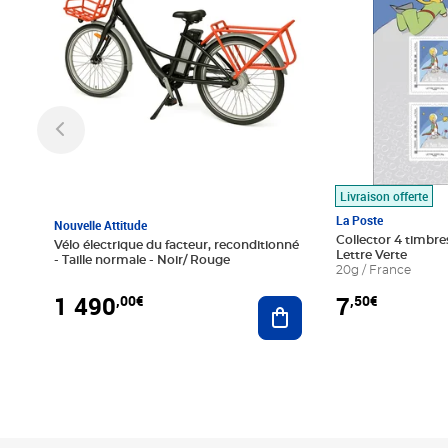
Livraison offerte
La Poste
Nouvelle Attitude
Collector 4 timbres
Vélo électrique du facteur, reconditionné
Lettre Verte
- Taille normale - Noir/ Rouge
20g / France
1 490
7
,00€
,50€
Ajouter au panier