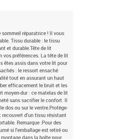
e sommeil réparatrice ! Il vous
le. Tissu durable : le tissu
nt et durable.Tête de lit
on vos préférences. La tête de lit
s êtes assis dans votre lit pour
nsachés : le ressort ensaché
alité tout en assurant un haut
rber efficacement le bruit et les
t moyen-dur : ce matelas de lit
eté sans sacrifier le confort. Il
le dos ou sur le ventre.Protège-
 recouvert d'un tissu résistant
fortable. Remarque :Pour des
rné si l'emballage est retiré ou
e montage dans la boîte pour