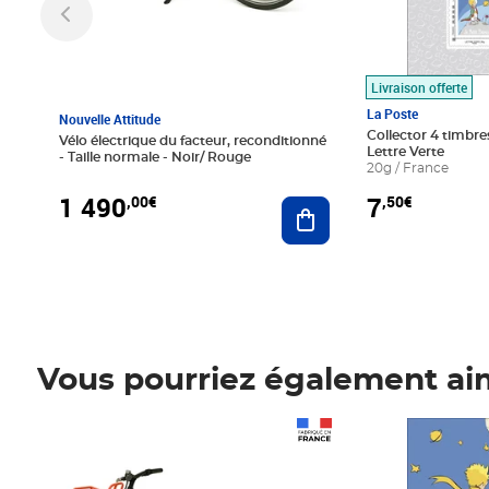
Livraison offerte
La Poste
Nouvelle Attitude
Collector 4 timbres
Vélo électrique du facteur, reconditionné
Lettre Verte
- Taille normale - Noir/ Rouge
20g / France
1 490
7
,00€
,50€
Ajouter au panier
Vous pourriez également ai
Prix 1 490,00€
Prix 7,50€