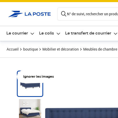
ontenu de la page
N° de suivi, rechercher un produi
Le courrier
Le colis
Le transfert de courrier
Accueil
boutique
Mobilier et décoration
Meubles de chambre
Ignorer les images