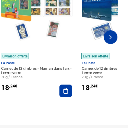
Livraison offerte
Livraison offerte
La Poste
La Poste
Carnet de 12 timbres - Maman dans l'art -
Carnet de 12 timbres - Le bl
Lettre verte
Lettre verte
20g / France
20g / France
18
18
,24€
,24€
r au panier
Ajouter au panier