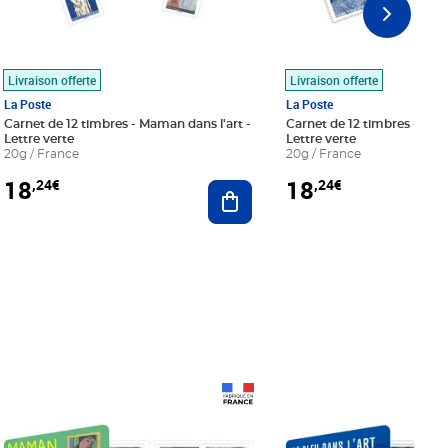
Livraison offerte
Livraison offerte
La Poste
La Poste
Carnet de 12 timbres - Maman dans l'art -
Carnet de 12 timbres - Le bl
Lettre verte
Lettre verte
20g / France
20g / France
18
18
,24€
,24€
r au panier
Ajouter au panier
Prix 18,24€
Prix 18,24€