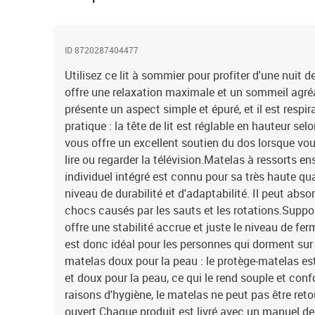
ID 8720287404477
Utilisez ce lit à sommier pour profiter d'une nuit d
offre une relaxation maximale et un sommeil agréab
présente un aspect simple et épuré, et il est respira
pratique : la tête de lit est réglable en hauteur sel
vous offre un excellent soutien du dos lorsque vou
lire ou regarder la télévision.Matelas à ressorts e
individuel intégré est connu pour sa très haute qu
niveau de durabilité et d'adaptabilité. Il peut abso
chocs causés par les sauts et les rotations.Suppor
offre une stabilité accrue et juste le niveau de ferm
est donc idéal pour les personnes qui dorment sur 
matelas doux pour la peau : le protège-matelas est
et doux pour la peau, ce qui le rend souple et con
raisons d'hygiène, le matelas ne peut pas être retou
ouvert.Chaque produit est livré avec un manuel d