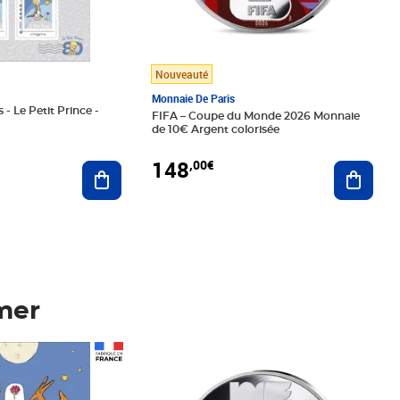
Nouveauté
Monnaie De Paris
 - Le Petit Prince -
FIFA – Coupe du Monde 2026 Monnaie
de 10€ Argent colorisée
148
,00€
Ajouter au panier
Ajoute
mer
Prix 148,00€