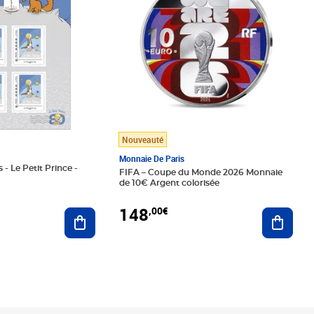
Nouveauté
Monnaie De Paris
 - Le Petit Prince -
FIFA – Coupe du Monde 2026 Monnaie
de 10€ Argent colorisée
148
,00€
Ajouter au panier
Ajoute