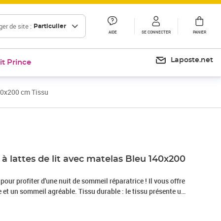
er de site :
Particulier
AIDE
SE CONNECTER
PANIER
Laposte.net
it Prince
140x200 cm Tissu
Prix 506,99€
 lattes de lit avec matelas Bleu 140x200
 pour profiter d'une nuit de sommeil réparatrice ! Il vous offre
et un sommeil agréable. Tissu durable : le tissu présente un
 il est respirant et durable.Tête de lit pratique : la tête de lit
elon vos préférences. La tête de lit vous offre un excellent