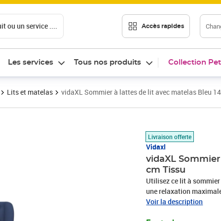
t ou un service ....
Chang
Accès rapides
Les services
Tous nos produits
Collection Pet
Lits et matelas
vidaXL Sommier à lattes de lit avec matelas Bleu 
Prix 506,89€
Livraison offerte
Vidaxl
vidaXL Sommier à
cm Tissu
Utilisez ce lit à sommier
une relaxation maximale 
aspect simple et épuré, et
Voir la description
est réglable en hauteur s