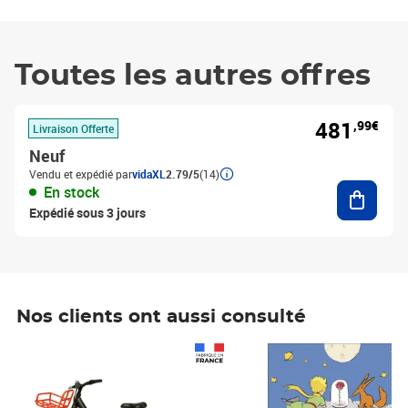
Toutes les autres offres
481
,99€
Livraison Offerte
Neuf
Vendu et expédié par
vidaXL
2.79/5
(14)
Ajouter
En stock
Expédié sous 3 jours
Nos clients ont aussi consulté
Prix 1 490,00€
Prix 7,50€