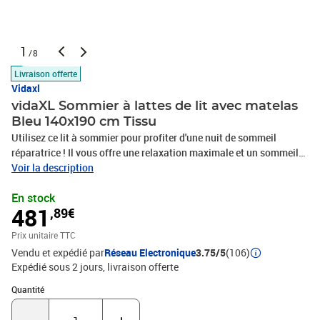
1
/8
Livraison offerte
Vidaxl
vidaXL Sommier à lattes de lit avec matelas
Bleu 140x190 cm Tissu
Utilisez ce lit à sommier pour profiter d'une nuit de sommeil
réparatrice ! Il vous offre une relaxation maximale et un sommeil
agréable. Tissu durable : le tissu présente un aspect simple et
Voir la description
épuré, et il est respirant et durable.Tête de lit pratique : la tête de lit
En stock
est réglable en hauteur selon vos préférences. La tête de lit vous
481
,89€
offre un excellent soutien du dos lorsque vous êtes assis dans
votre lit pour lire ou regarder la télévision.Matelas à ressorts
Prix unitaire TTC
ensachés : le ressort ensaché individuel intégré est connu pour sa
Vendu et expédié par
Réseau Electronique
3.75/5
(106)
très haute qualité tout en assurant un haut niveau de durabilité et
Expédié sous 2 jours
livraison offerte
d'adaptabilité. Il peut absorber efficacement le bruit et les chocs
causés par les sauts et les rotations.Support moyen-dur : ce
Quantité : 1
Quantité
matelas de lit offre une stabilité accrue et juste le niveau de
fermeté sans sacrifier le confort. Il est donc idéal pour les