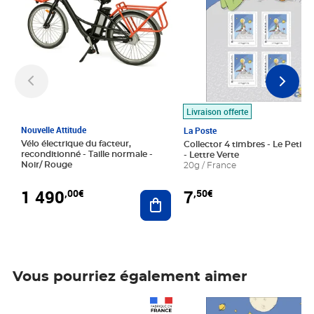
Livraison offerte
Nouvelle Attitude
La Poste
Vélo électrique du facteur,
Collector 4 timbres - Le Petit P
reconditionné - Taille normale -
- Lettre Verte
Noir/ Rouge
20g / France
1 490
7
,00€
,50€
Ajouter au panier
Vous pourriez également aimer
Prix 1 490,00€
Prix 7,50€