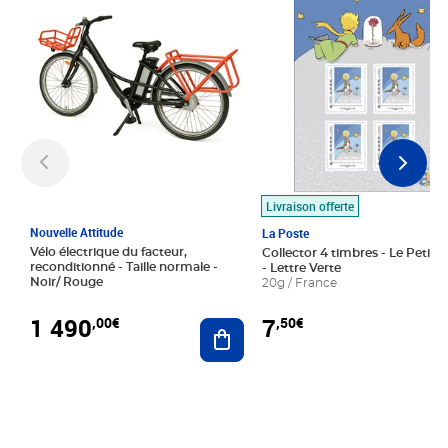
Livraison offerte
Nouvelle Attitude
La Poste
Vélo électrique du facteur,
Collector 4 timbres - Le Petit P
reconditionné - Taille normale -
- Lettre Verte
Noir/ Rouge
20g / France
1 490
7
,00€
,50€
Ajouter au panier