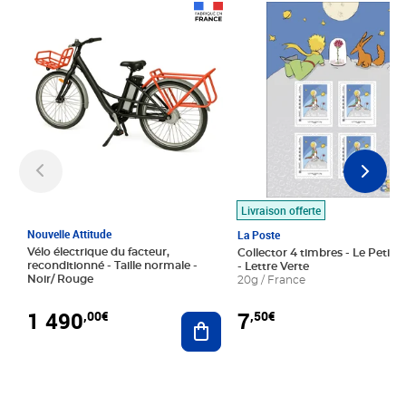
Prix 1 490,00€
Prix 7,50€
Livraison offerte
Nouvelle Attitude
La Poste
Vélo électrique du facteur,
Collector 4 timbres - Le Petit P
reconditionné - Taille normale -
- Lettre Verte
Noir/ Rouge
20g / France
1 490
7
,00€
,50€
Ajouter au panier