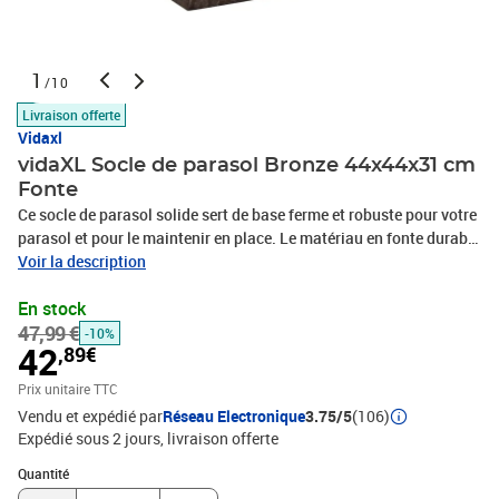
1
/10
Livraison offerte
Vidaxl
vidaXL Socle de parasol Bronze 44x44x31 cm
Fonte
Ce socle de parasol solide sert de base ferme et robuste pour votre
parasol et pour le maintenir en place. Le matériau en fonte durable
assure une excellente stabilité. L'adaptateur fourni convient aux
Voir la description
poteaux de parasol avec un diamètre de 35, 38 ou 48 mm. Le motif
En stock
floral à rouleau détaillé et charmant va ajouter un accent chic
47,99 €
dans tout jardin ou espace extérieur.Couleur : bronzeMatériau :
-10%
42
,89€
fonte Dimensions : 44 x 44 x 31 cm (L x l x H)Diamètre du tuyau
intérieur en plastique : 35 mmDiamètre intérieur de l'anneau de
Prix unitaire TTC
support : 40 mmAvec un adaptateur pour poteaux de parasol
Vendu et expédié par
Réseau Electronique
3.75/5
(106)
ayant un diamètre de 35/38/48 mmL'assemblage est requis
Expédié sous 2 jours
livraison offerte
Quantité : 1
Quantité