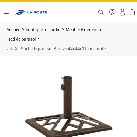
ontenu de la page
Accueil
boutique
Jardin
Meuble Extérieur
Pied de parasol
vidaXL Socle de parasol Bronze 44x44x31 cm Fonte
Prix barré 47,99 €
Prix 42,89€
Prix 4