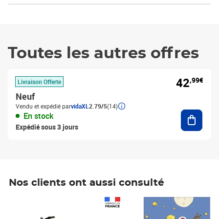
Toutes les autres offres
42
,99€
Livraison Offerte
Neuf
Vendu et expédié par
vidaXL
2.79/5
(14)
Ajouter
En stock
Expédié sous 3 jours
Nos clients ont aussi consulté
Prix 1 490,00€
Prix 7,50€