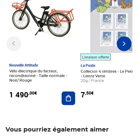
Livraison offerte
Nouvelle Attitude
La Poste
Vélo électrique du facteur,
Collector 4 timbres - Le Petit P
reconditionné - Taille normale -
- Lettre Verte
Noir/ Rouge
20g / France
1 490
7
,00€
,50€
Ajouter au panier
Vous pourriez également aimer