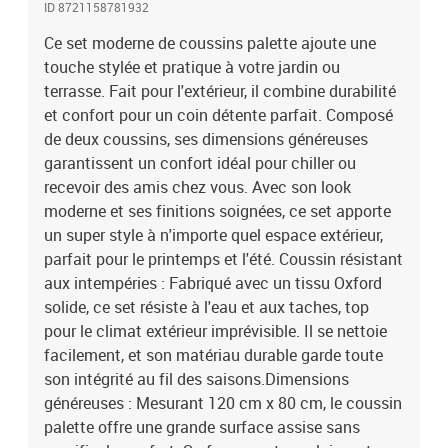
ID 8721158781932
look épuré qui maximise l'espace sur vos terrasses et
jardins.Design moderne : Simple et pratique, ce set de coussins
Ce set moderne de coussins palette ajoute une
adopte un style contemporain sans trop d'ornements. Ses lignes
touche stylée et pratique à votre jardin ou
épurées embellissent votre jardin, créant une ambiance
terrasse. Fait pour l'extérieur, il combine durabilité
accueillante et harmonieuse.Prêt à l’usage : Pas besoin de
et confort pour un coin détente parfait. Composé
montage, c'est un ajout facile à votre espace extérieur. Disposez-le
de deux coussins, ses dimensions généreuses
sur votre base de palette ou vos meubles de jardin, et relaxez-vous
garantissent un confort idéal pour chiller ou
rapidement. Sa structure bien pensée garantit une intégration
recevoir des amis chez vous. Avec son look
facile dans votre aménagement actuel.Polyvalence saisonnière :
Parfait pour le printemps et l'été, ce set de coussins s'adapte à tous
moderne et ses finitions soignées, ce set apporte
les changements de saison, offrant des options confortables pour
un super style à n'importe quel espace extérieur,
des rassemblements, des moments de lecture ou des repas en
parfait pour le printemps et l'été. Coussin résistant
extérieur. Sa portabilité vous permet de le réajuster facilement,
aux intempéries : Fabriqué avec un tissu Oxford
maximisant le plaisir dans votre vie en plein air. Couleur:
solide, ce set résiste à l'eau et aux taches, top
TaupeMatériau: Tissu oxfordDimensions globales: 80 x 80 x 52 cm
pour le climat extérieur imprévisible. Il se nettoie
(L x l x H)DurableFacile à entretenirConfortableUtilisation en
facilement, et son matériau durable garde toute
extérieur uniquementContenant de la livraison:1 x Coussin : 80 x
40 x 12 cm1 x Coussin : 80 x 80 x 12 cmEAN: 8721158781932SKU:
son intégrité au fil des saisons.Dimensions
3329084Brand: vidaXL
généreuses : Mesurant 120 cm x 80 cm, le coussin
palette offre une grande surface assise sans