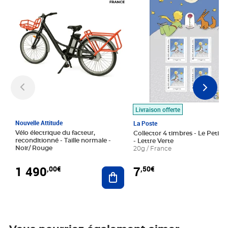
Livraison offerte
Nouvelle Attitude
La Poste
Vélo électrique du facteur,
Collector 4 timbres - Le Petit P
reconditionné - Taille normale -
- Lettre Verte
Noir/ Rouge
20g / France
1 490
7
,00€
,50€
Ajouter au panier