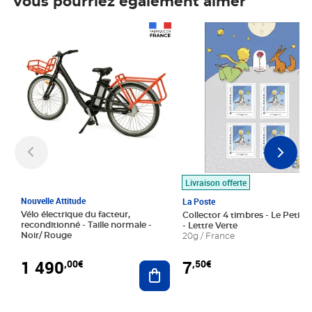
Vous pourriez également aimer
Prix 1 490,00€
Prix 7,50€
Livraison offerte
Nouvelle Attitude
La Poste
Vélo électrique du facteur,
Collector 4 timbres - Le Petit P
reconditionné - Taille normale -
- Lettre Verte
Noir/ Rouge
20g / France
1 490
7
,00€
,50€
Ajouter au panier