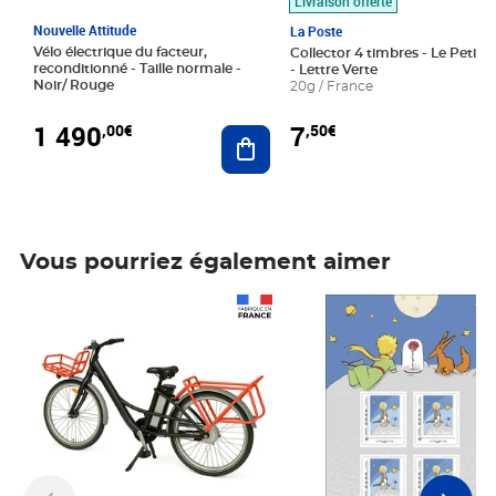
Livraison offerte
Nouvelle Attitude
La Poste
Vélo électrique du facteur,
Collector 4 timbres - Le Petit P
reconditionné - Taille normale -
- Lettre Verte
Noir/ Rouge
20g / France
1 490
7
,00€
,50€
Ajouter au panier
Vous pourriez également aimer
Prix 1 490,00€
Prix 7,50€