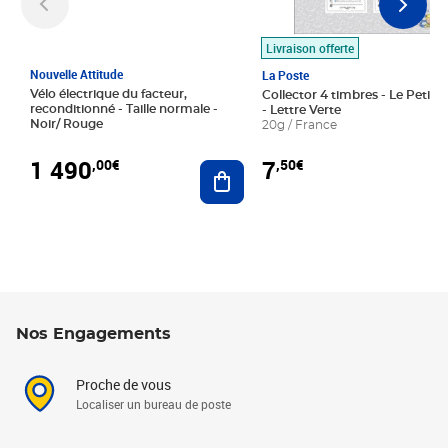
Livraison offerte
Nouvelle Attitude
La Poste
Vélo électrique du facteur,
Collector 4 timbres - Le Petit P
reconditionné - Taille normale -
- Lettre Verte
Noir/ Rouge
20g / France
1 490
7
,00€
,50€
Ajouter au panier
Nos Engagements
Proche de vous
Localiser un bureau de poste