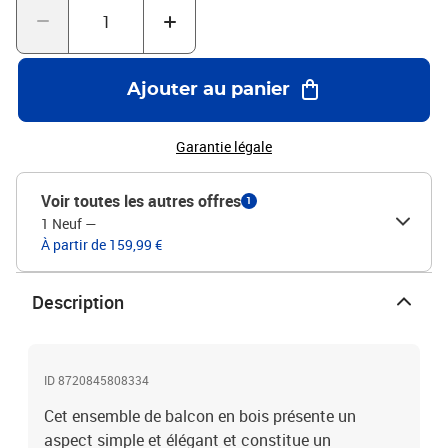
une sensation plus chaleureuse et confortable.Couleur :
noirMatériau : bois de pin massifDimensions : 158,5 x 72 x 75 cm
(L x l x H)Dimensions de la table : 68,5 x 46 cm (L x l)Dimensions
du siège : 35 x 42 cm (l x P)Hauteur du siège à partir du sol : 41
Ajouter au panier
cmCapacité de charge maximale (par siège) : 110 kgAssemblage
requis : ouiCoussin inclus : non
Garantie légale
Voir toutes les autres offres
1
1 Neuf
—
À partir de 159,99 €
Description
ID 8720845808334
Cet ensemble de balcon en bois présente un
aspect simple et élégant et constitue un