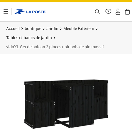
ontenu de la page
Accueil
boutique
Jardin
Meuble Extérieur
Tables et bancs de jardin
vidaXL Set de balcon 2 places noir bois de pin massif
Prix barré 220,99 €
Prix 154,09€
Prix 1