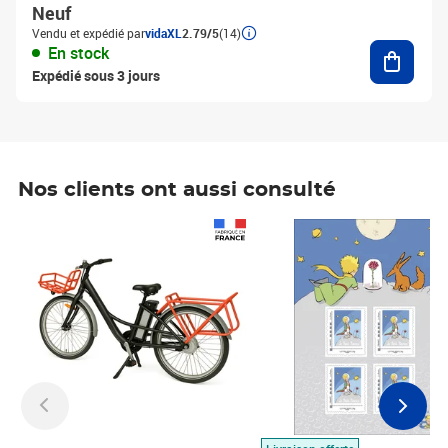
Neuf
Vendu et expédié par
vidaXL
2.79/5
(14)
Ajouter
En stock
Expédié sous 3 jours
Nos clients ont aussi consulté
Prix 1 490,00€
Prix 7,50€