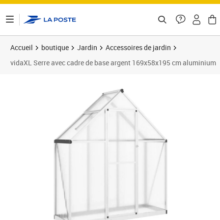
ontenu de la page
Accueil
boutique
Jardin
Accessoires de jardin
vidaXL Serre avec cadre de base argent 169x58x195 cm aluminium
Prix 198,89€
Prix 1