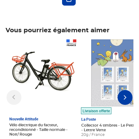
Vous pourriez également aimer
Prix 1 490,00€
Prix 7,50€
Livraison offerte
Nouvelle Attitude
La Poste
Vélo électrique du facteur,
Collector 4 timbres - Le Petit P
reconditionné - Taille normale -
- Lettre Verte
Noir/ Rouge
20g / France