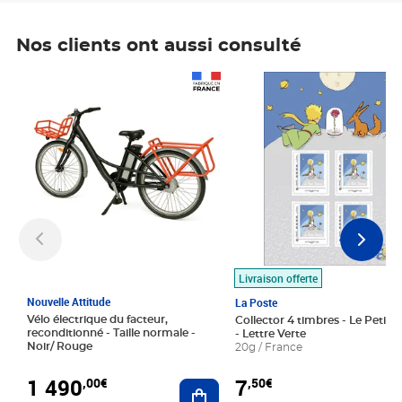
Nos clients ont aussi consulté
Prix 1 490,00€
Prix 7,50€
Livraison offerte
Nouvelle Attitude
La Poste
Vélo électrique du facteur,
Collector 4 timbres - Le Petit P
reconditionné - Taille normale -
- Lettre Verte
Noir/ Rouge
20g / France
1 490
7
,00€
,50€
Ajouter au panier