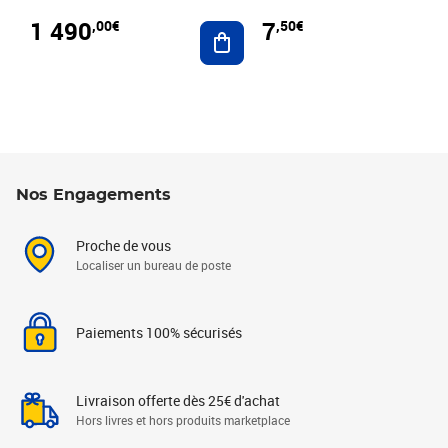
1 490
7
,00€
,50€
Ajouter au panier
Nos Engagements
Proche de vous
Localiser un bureau de poste
Paiements 100% sécurisés
Livraison offerte dès 25€ d'achat
Hors livres et hors produits marketplace