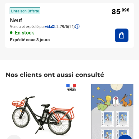
85
,99€
Livraison Offerte
Neuf
Vendu et expédié par
vidaXL
2.79/5
(14)
Ajouter
En stock
Expédié sous 3 jours
Nos clients ont aussi consulté
Prix 1 490,00€
Prix 7,50€