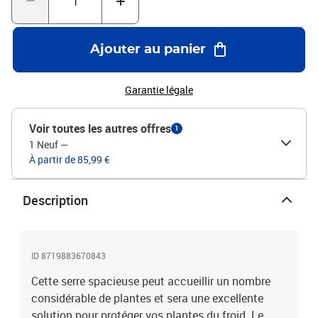
plantes de mieux absorber les nutriments. Tu peux le placer sur de
la terre, de l'herbe ou du béton. Le produit est facile à assembler.
Veuillez noter que le toit de notre serre ne peut pas supporter de
Ajouter au panier
fortes chutes de neige.Couleur : anthraciteMatériau du dessus :
cadre en aluminium + panneaux en PCMatériau de fond : Acier
galvaniséDimensions : 100 x 100 x 77 cm (I x P x H)Avec une
Garantie légale
finition anthraciteAvec bordures repliées pour la sécuritéFond
ouvert
Voir toutes les autres offres
1
1 Neuf
—
À partir de 85,99 €
Description
ID 8719883670843
Cette serre spacieuse peut accueillir un nombre
considérable de plantes et sera une excellente
solution pour protéger vos plantes du froid. Le