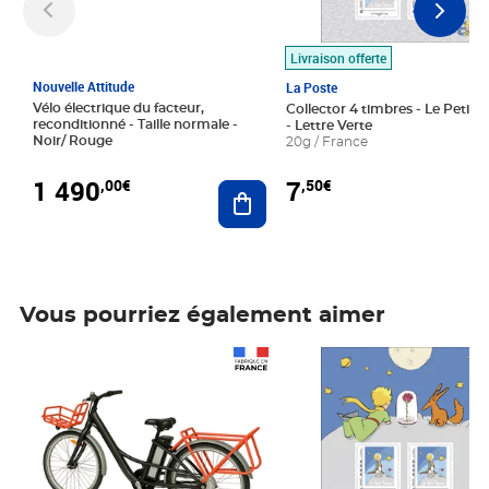
Livraison offerte
Nouvelle Attitude
La Poste
Vélo électrique du facteur,
Collector 4 timbres - Le Petit P
reconditionné - Taille normale -
- Lettre Verte
Noir/ Rouge
20g / France
1 490
7
,00€
,50€
Ajouter au panier
Vous pourriez également aimer
Prix 1 490,00€
Prix 7,50€