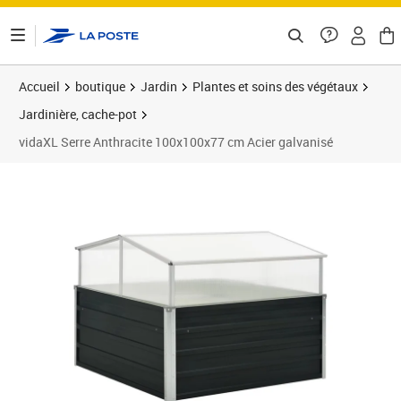
ontenu de la page
Accueil
boutique
Jardin
Plantes et soins des végétaux
Jardinière, cache-pot
vidaXL Serre Anthracite 100x100x77 cm Acier galvanisé
Prix 84,20€
Prix 8