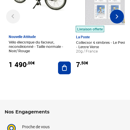
Livraison offerte
Nouvelle Attitude
La Poste
Vélo électrique du facteur,
Collector 4 timbres - Le Petit P
reconditionné - Taille normale -
- Lettre Verte
Noir/ Rouge
20g / France
1 490
7
,00€
,50€
Ajouter au panier
Nos Engagements
Proche de vous