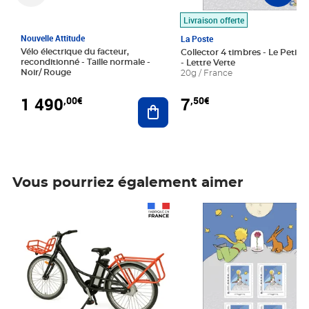
Livraison offerte
Nouvelle Attitude
La Poste
Vélo électrique du facteur,
Collector 4 timbres - Le Petit P
reconditionné - Taille normale -
- Lettre Verte
Noir/ Rouge
20g / France
1 490
7
,00€
,50€
Ajouter au panier
Vous pourriez également aimer
Prix 1 490,00€
Prix 7,50€