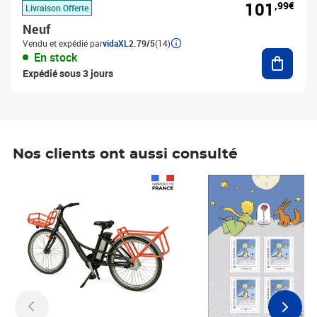
101
,99€
Livraison Offerte
Neuf
Vendu et expédié par
vidaXL
2.79/5
(14)
Ajouter
En stock
Expédié sous 3 jours
Nos clients ont aussi consulté
Prix 1 490,00€
Prix 7,50€