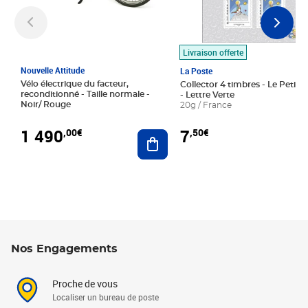
Livraison offerte
Nouvelle Attitude
La Poste
Vélo électrique du facteur,
Collector 4 timbres - Le Petit P
reconditionné - Taille normale -
- Lettre Verte
Noir/ Rouge
20g / France
1 490
7
,00€
,50€
Ajouter au panier
Nos Engagements
Proche de vous
Localiser un bureau de poste