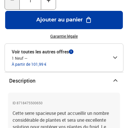
également aux plantes de mieux absorber les nutriments. Tu peux
le placer sur de la terre, de l'herbe ou du béton. L'assemblage est
facile. Veuillez noter que le toit de notre serre ne peut pas
Ajouter au panier
supporter de fortes chutes de neige.Couleur : grisMatériau du
dessus : cadre en aluminium + panneaux en PCMatériau de fond :
Acier galvaniséDimensions : 100 x 100 x 85 cm (L x l x H)Avec
Garantie légale
finition griseAvec bordures repliées pour la sécuritéAssemblage
facile
Voir toutes les autres offres
1
1 Neuf
—
À partir de 101,99 €
Description
ID 8718475500650
Cette serre spacieuse peut accueillir un nombre
considérable de plantes et sera une excellente
solution pour protéger vos plantes du froid. Le