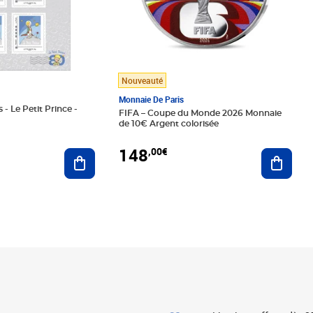
Nouveauté
Monnaie De Paris
 - Le Petit Prince -
FIFA – Coupe du Monde 2026 Monnaie
de 10€ Argent colorisée
148
,00€
Ajouter au panier
Ajoute