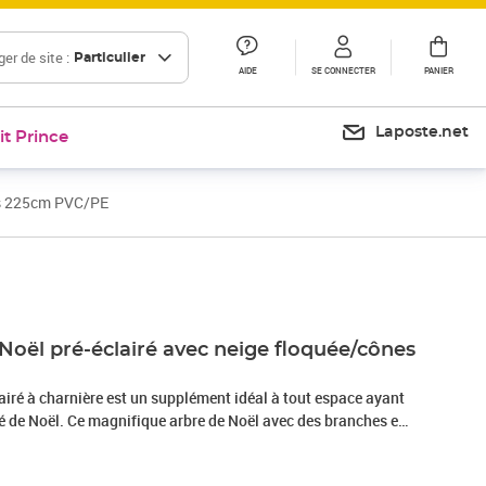
er de site :
Particulier
AIDE
SE CONNECTER
PANIER
Laposte.net
it Prince
nes 225cm PVC/PE
Prix 192,99€
Noël pré-éclairé avec neige floquée/cônes
airé à charnière est un supplément idéal à tout espace ayant
té de Noël. Ce magnifique arbre de Noël avec des branches en
de l'arbre sont fixées au poteau central à l'aide d'un système
ces charnières, les branches se déplacent automatiquement