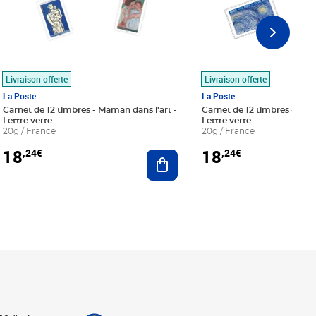
Livraison offerte
Livraison offerte
La Poste
La Poste
Carnet de 12 timbres - Maman dans l'art -
Carnet de 12 timbres - Le bl
Lettre verte
Lettre verte
20g / France
20g / France
18
18
,24€
,24€
r au panier
Ajouter au panier