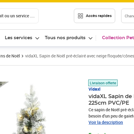
t ou un service ....
Chang
Accès rapides
Les services
Tous nos produits
Collection Pet
ns de Noël
vidaXL Sapin de Noël pré-éclairé avec neige floquée/cô
Prix barré 270,99 €
Prix 192,89€
Livraison offerte
Vidaxl
vidaXL Sapin de 
225cm PVC/PE
Ce sapin de Noël pré-écl
besoin d'un peu de gaie
PVC et PE. Les branches 
Voir la description
de charnières. Grâce à 