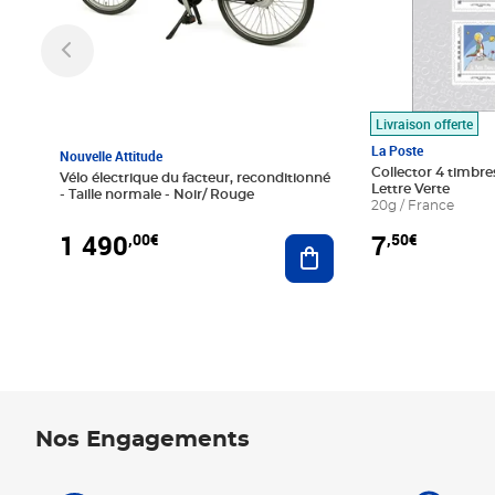
Livraison offerte
La Poste
Nouvelle Attitude
Collector 4 timbres
Vélo électrique du facteur, reconditionné
Lettre Verte
- Taille normale - Noir/ Rouge
20g / France
1 490
7
,00€
,50€
Ajouter au panier
Nos Engagements