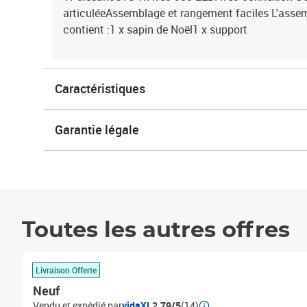
articuléeAssemblage et rangement faciles L'assem
contient :1 x sapin de Noël1 x support
Caractéristiques
Garantie légale
Toutes les autres offres
Livraison Offerte
Neuf
Vendu et expédié par
vidaXL
2.79/5
(14)