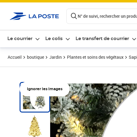
ontenu de la page
N° de suivi, rechercher un produi
Le courrier
Le colis
Le transfert de courrier
Accueil
boutique
Jardin
Plantes et soins des végétaux
Sapi
Ignorer les images