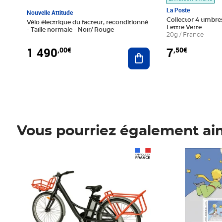
La Poste
Nouvelle Attitude
Collector 4 timbres
Vélo électrique du facteur, reconditionné
Lettre Verte
- Taille normale - Noir/ Rouge
20g / France
1 490
7
,00€
,50€
Ajouter au panier
Vous pourriez également ai
Prix 1 490,00€
Prix 7,50€