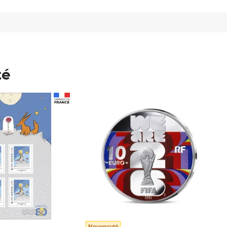
té
Prix 148,00€
Nouveauté