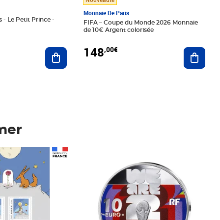
Monnaie De Paris
 - Le Petit Prince -
FIFA – Coupe du Monde 2026 Monnaie
de 10€ Argent colorisée
148
,00€
Ajouter au panier
Ajoute
mer
Prix 148,00€