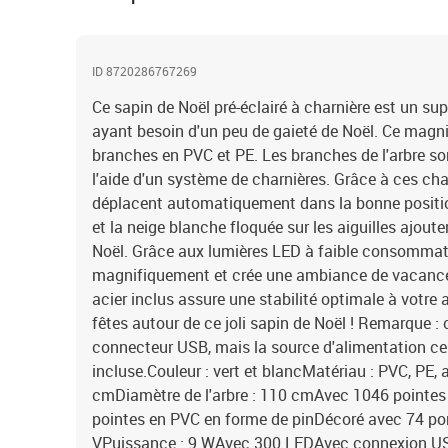
ID 8720286767269
Ce sapin de Noël pré-éclairé à charnière est un su
ayant besoin d'un peu de gaieté de Noël. Ce magni
branches en PVC et PE. Les branches de l'arbre so
l'aide d'un système de charnières. Grâce à ces cha
déplacent automatiquement dans la bonne positio
et la neige blanche floquée sur les aiguilles ajoute
Noël. Grâce aux lumières LED à faible consommation
magnifiquement et crée une ambiance de vacance
acier inclus assure une stabilité optimale à votre
fêtes autour de ce joli sapin de Noël ! Remarque : 
connecteur USB, mais la source d'alimentation cer
incluse.Couleur : vert et blancMatériau : PVC, PE, 
cmDiamètre de l'arbre : 110 cmAvec 1046 pointes 
pointes en PVC en forme de pinDécoré avec 74 po
VPuissance : 9 WAvec 300 LEDAvec connexion U