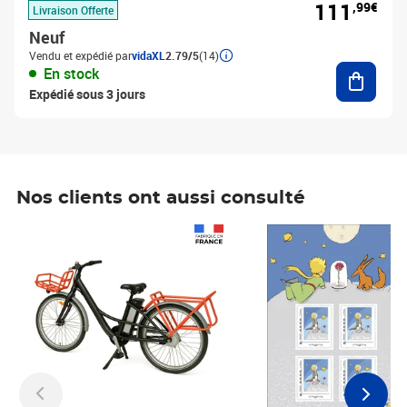
111
,99€
Livraison Offerte
Neuf
Vendu et expédié par
vidaXL
2.79/5
(14)
Ajouter
En stock
Expédié sous 3 jours
Nos clients ont aussi consulté
Prix 1 490,00€
Prix 7,50€