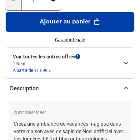
optique, acier, PVCHauteur totale : 210 cmDiamètre de l’arbre : 90
cmTension d'entrée : 230 V~Tension de sortie : c.c. 12 VPuissance :
6 WIndice IP : IP44Avec 280 branchesAvec 56 flocons de neige à
Ajouter au panier
LEDSource de lumière : fibre optique et LEDLumières avec 5
couleursDifférentes couleurs changent automatiquementAvec une
lumière en forme d'étoile à la cimeLa livraison contient :1 x sapin
Garantie légale
de Noël1 x support
Voir toutes les autres offres
1
1 Neuf
—
À partir de 111,99 €
Description
ID 8720286361962
Créez une ambiance de vacances magique dans
votre maison avec ce sapin de Noël artificiel avec
des lumières LED et fibre optique colorées.