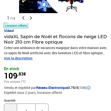
1
/10
Livraison offerte
Vidaxl
vidaXL Sapin de Noël et flocons de neige LED
Noir 210 cm Fibre optique
Créez une ambiance de vacances magique dans votre maison avec
ce sapin de Noël artificiel avec des lumières LED et fibre optique
colorées. Matériau réaliste : fabriqué en PVC et fibre optique, ce
Voir la description
sapin de Noël est très réaliste dans sa forme et son
En stock
apparence.Décoration de Noël lumineuse : le sapin de Noël est
109
,83€
équipé de 2 modes d'éclairage : LED et fibre optique. Et la lumière
LED en forme d'étoile à la cime de l'arbre crée l'ambiance idéale
Prix unitaire TTC
pour le festival.Support stable : le support inclus offre à votre
Vendu et expédié par
Réseau Electronique
3.75/5
(106)
arbre de Noël une stabilité optimale.Choix économique : la
Expédié sous 2 jours
livraison offerte
décoration des fêtes peut être réutilisée chaque année, ce qui en
fait un choix très économique par rapport à un vrai sapin.
Quantité : 1
Quantité
Remarque :Chaque produit est livré avec un manuel de montage
dans la boîte pour un montage facile.Couleur : NoirMatériau : fibre