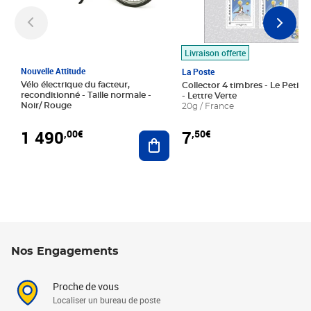
Livraison offerte
Nouvelle Attitude
La Poste
Vélo électrique du facteur,
Collector 4 timbres - Le Petit P
reconditionné - Taille normale -
- Lettre Verte
Noir/ Rouge
20g / France
1 490
7
,00€
,50€
Ajouter au panier
Nos Engagements
Proche de vous
Localiser un bureau de poste