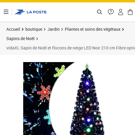
ontenu de la page
Accueil
boutique
Jardin
Plantes et soins des végétaux
Sapins de Noël
vidaXL Sapin de Noël et flocons de neige LED Noir 210 cm Fibre opt
Prix 109,83€
Prix 1