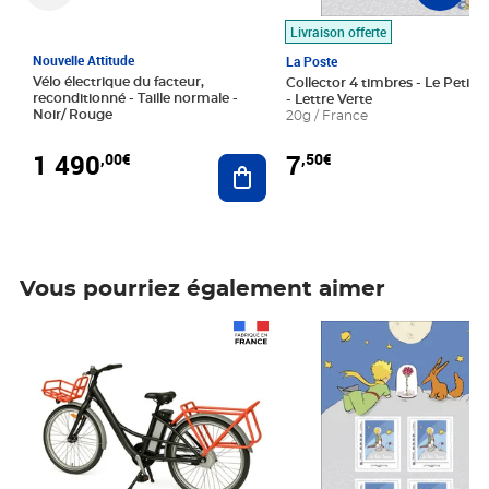
Livraison offerte
Nouvelle Attitude
La Poste
Vélo électrique du facteur,
Collector 4 timbres - Le Petit P
reconditionné - Taille normale -
- Lettre Verte
Noir/ Rouge
20g / France
1 490
7
,00€
,50€
Ajouter au panier
Vous pourriez également aimer
Prix 1 490,00€
Prix 7,50€