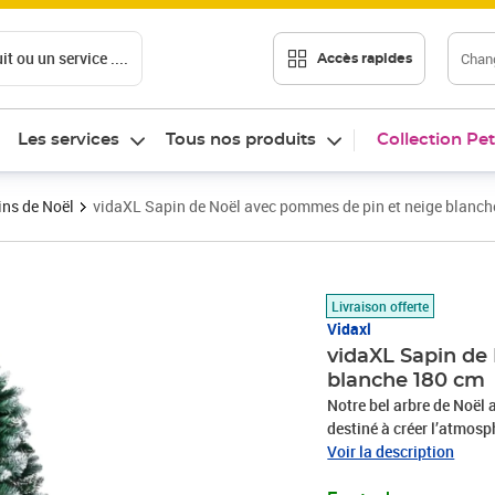
t ou un service ....
Chang
Accès rapides
Les services
Tous nos produits
Collection Pet
ns de Noël
vidaXL Sapin de Noël avec pommes de pin et neige blanc
Prix 82,45€
Livraison offerte
Vidaxl
vidaXL Sapin de
blanche 180 cm
Notre bel arbre de Noël a
destiné à créer l’atmosp
pointues avec de la neig
Voir la description
dense. Les branches à ai