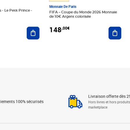
Monnaie De Paris
 - Le Petit Prince -
FIFA – Coupe du Monde 2026 Monnaie
de 10€ Argent colorisée
148
,00€
Ajouter au panier
Ajoute
Livraison offerte dès 2
iements 100% sécurisés
Hors livres et hors produit
marketplace