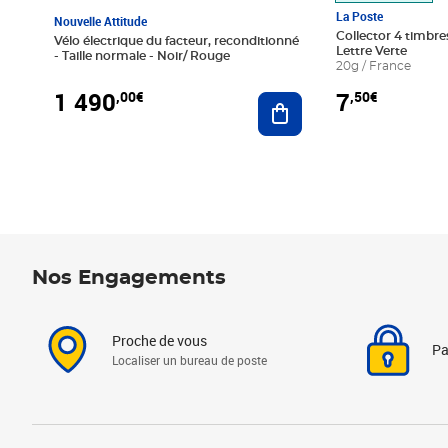
La Poste
Nouvelle Attitude
Collector 4 timbres
Vélo électrique du facteur, reconditionné
Lettre Verte
- Taille normale - Noir/ Rouge
20g / France
1 490
7
,00€
,50€
Ajouter au panier
Nos Engagements
Proche de vous
Pa
Localiser un bureau de poste