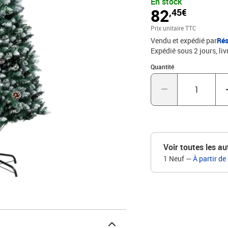
En stock
dans n’importe quelle fo
82
,45€
qui en fait un choix trè
une base en métal pour 
Prix unitaire TTC
beau sapin de Noël !Coul
Vendu et expédié par
Rés
180 cmDiamètre de l'arb
Expédié sous 2 jours
liv
pointesDécoré avec des 
:1 x sapin de Noël 1 x s
Quantité : 1
Quantité
Voir toutes les au
1 Neuf
—
À partir de