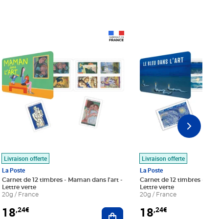
Prix 18,24€
Prix 18,24€
Livraison offerte
Livraison offerte
La Poste
La Poste
Carnet de 12 timbres - Maman dans l'art -
Carnet de 12 timbres - Le bl
Lettre verte
Lettre verte
20g / France
20g / France
18
18
,24€
,24€
r au panier
Ajouter au panier