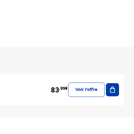
Ajouter a
83
,99€
Voir l'offre