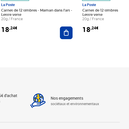
La Poste
La Poste
Carnet de 12 timbres - Maman dans l'art -
Carnet de 12 timbres - Le bl
Lettre verte
Lettre verte
20g / France
20g / France
18
18
,24€
,24€
r au panier
Ajouter au panier
5€ d'achat
Nos engagements
s
sociétaux et environnementaux
Linkedin
Instagram
X
Tiktok
Facebook
Youtube
Threads