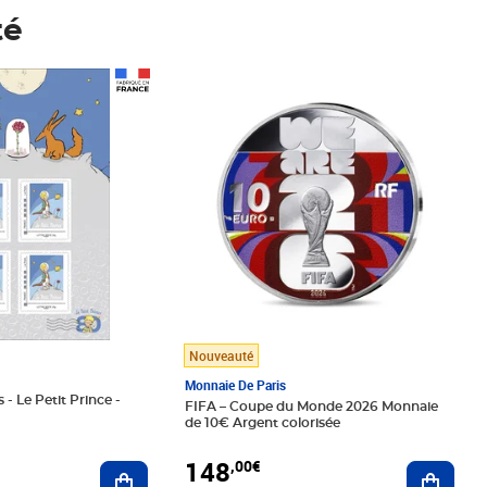
té
Prix 148,00€
Nouveauté
Monnaie De Paris
 - Le Petit Prince -
FIFA – Coupe du Monde 2026 Monnaie
de 10€ Argent colorisée
148
,00€
Ajouter au panier
Ajoute