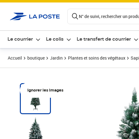
ontenu de la page
N° de suivi, rechercher un produi
Le courrier
Le colis
Le transfert de courrier
Accueil
boutique
Jardin
Plantes et soins des végétaux
Sapi
Ignorer les images