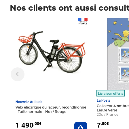
Nos clients ont aussi consul
Prix 1 490,00€
Prix 7,50€
Livraison offerte
La Poste
Nouvelle Attitude
Collector 4 timbres
Vélo électrique du facteur, reconditionné
Lettre Verte
- Taille normale - Noir/ Rouge
20g / France
1 490
7
,00€
,50€
Ajouter au panier