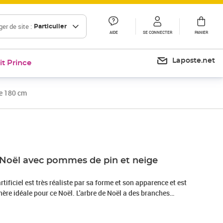
er de site :
Particulier
AIDE
SE CONNECTER
PANIER
Laposte.net
it Prince
he 180 cm
Prix 83,99€
 Noël avec pommes de pin et neige
rtificiel est très réaliste par sa forme et son apparence et est
hère idéale pour ce Noël. L'arbre de Noël a des branches
e blanche sur les pointes ; l'apparence est donc extrêmement
guilles et les pommes de pin inclus peuvent être disposés