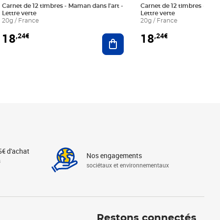
Carnet de 12 timbres - Maman dans l'art -
Carnet de 12 timbres - Le bl
Lettre verte
Lettre verte
20g / France
20g / France
18
18
,24€
,24€
r au panier
Ajouter au panier
5€ d'achat
Nos engagements
s
sociétaux et environnementaux
Linkedin
Instagram
X
Tiktok
Facebook
Youtube
Threads
Restons connectés