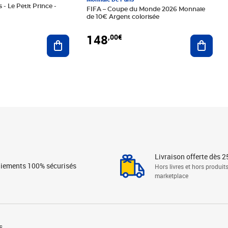
 - Le Petit Prince -
FIFA – Coupe du Monde 2026 Monnaie
de 10€ Argent colorisée
148
,00€
Ajouter au panier
Ajoute
Livraison offerte dès 2
iements 100% sécurisés
Hors livres et hors produit
marketplace
s