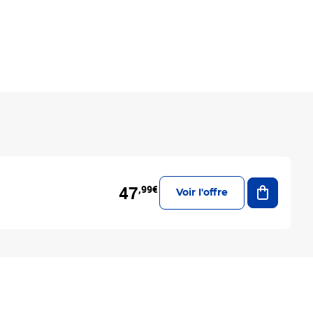
Ajouter a
47
,99€
Voir l'offre