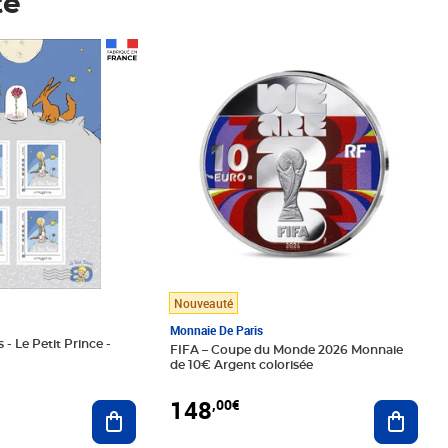
té
Prix 148,00€
Nouveauté
Monnaie De Paris
 - Le Petit Prince -
FIFA – Coupe du Monde 2026 Monnaie
de 10€ Argent colorisée
148
,00€
Ajouter au panier
Ajoute