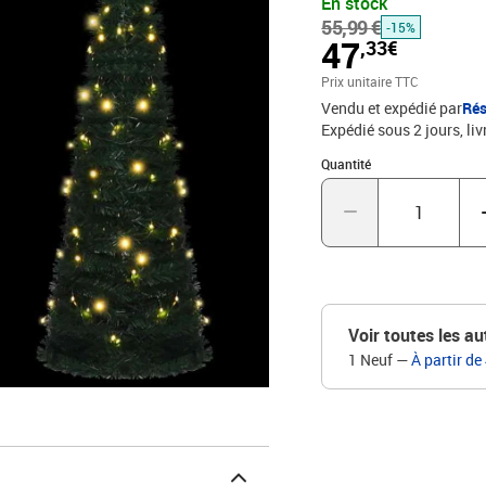
En stock
choix très économique par
55,99 €
l'intérieur ainsi qu'à l'e
-15%
47
,33€
connecteur USB, mais la 
incluse.Couleur : vertMa
Prix unitaire TTC
cmAvec 200 LEDTension :
Vendu et expédié par
Rés
secondesInterface USBPr
Expédié sous 2 jours
liv
est requis
Quantité : 1
Quantité
Voir toutes les au
1 Neuf
—
À partir de