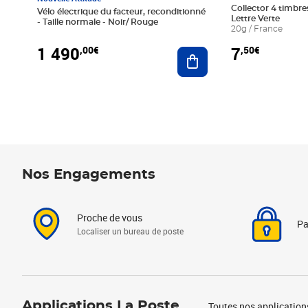
Collector 4 timbres
Vélo électrique du facteur, reconditionné
Lettre Verte
- Taille normale - Noir/ Rouge
20g / France
1 490
7
,00€
,50€
Ajouter au panier
Nos Engagements
Proche de vous
Pa
Localiser un bureau de poste
Applications La Poste
Toutes nos application