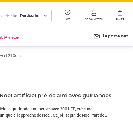
er de site :
Particulier
AIDE
SE CONNECTER
PANIER
Laposte.net
it Prince
s vert 210cm
Prix 47,99€
Noël artificiel pré-éclairé avec guirlandes
ficiel à guirlande lumineuse avec 200 LED, crée une
nique à l'approche de Noël. Ce joli sapin de Noël, fait de
 et peut se réduire en une forme minuscule pour un rangement
 vacances peut être réutilisée chaque année, ce qui en fait un