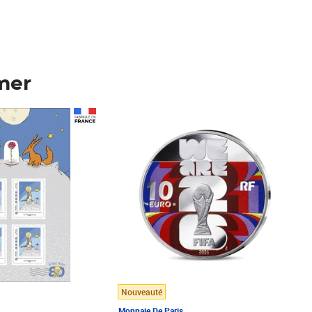
mer
Prix 148,00€
Nouveauté
Monnaie De Paris