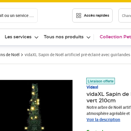
t ou un service ....
Chang
Accès rapides
Les services
Tous nos produits
Collection Pet
ns de Noël
vidaXL Sapin de Noël artificiel pré-éclairé avec guirlande
Prix barré 55,99 €
Prix 47,33€
Livraison offerte
Vidaxl
vidaXL Sapin de 
vert 210cm
Notre arbre de Noël arti
atmosphère agréable et u
matériau PVC, est léger
Voir la description
facile. La décoration de