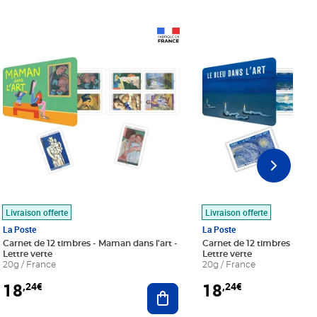
Prix 18,24€
Prix 18,24€
Livraison offerte
Livraison offerte
La Poste
La Poste
Carnet de 12 timbres - Maman dans l'art -
Carnet de 12 timbres - Le bl
Lettre verte
Lettre verte
20g / France
20g / France
18
18
,24€
,24€
r au panier
Ajouter au panier