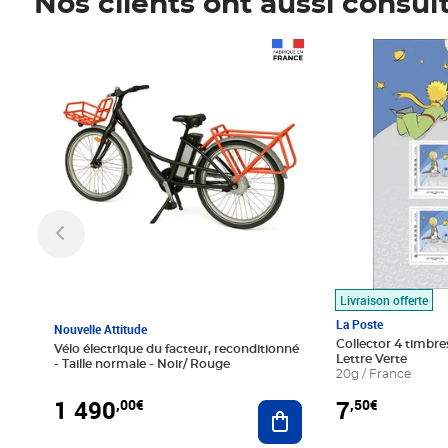
Nos clients ont aussi consul
Prix 1 490,00€
Prix 7,50€
Livraison offerte
La Poste
Nouvelle Attitude
Collector 4 timbres
Vélo électrique du facteur, reconditionné
Lettre Verte
- Taille normale - Noir/ Rouge
20g / France
1 490
7
,00€
,50€
Ajouter au panier