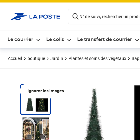
ontenu de la page
N° de suivi, rechercher un produi
Le courrier
Le colis
Le transfert de courrier
Accueil
boutique
Jardin
Plantes et soins des végétaux
Sapi
Ignorer les images