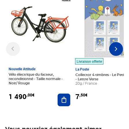
Livraison offerte
Nouvelle Attitude
La Poste
Vélo électrique du facteur,
Collector 4 timbres - Le Petit P
reconditionné - Taille normale -
- Lettre Verte
Noir/ Rouge
20g / France
1 490
7
,00€
,50€
Ajouter au panier