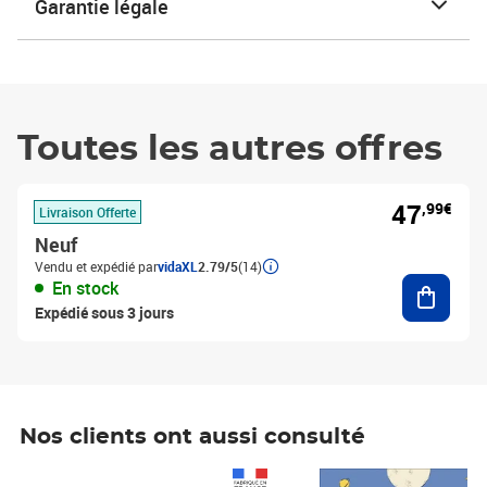
Garantie légale
Toutes les autres offres
47
,99€
Livraison Offerte
Neuf
Vendu et expédié par
vidaXL
2.79/5
(14)
Ajouter
En stock
Expédié sous 3 jours
Nos clients ont aussi consulté
Prix 1 490,00€
Prix 7,50€