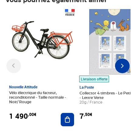
Vous pourriez également aimer
Prix 1 490,00€
Prix 7,50€
Livraison offerte
Nouvelle Attitude
La Poste
Vélo électrique du facteur,
Collector 4 timbres - Le Petit P
reconditionné - Taille normale -
- Lettre Verte
Noir/ Rouge
20g / France
1 490
7
,00€
,50€
Ajouter au panier