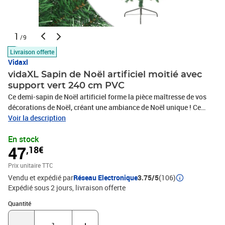
1
/9
Livraison offerte
Vidaxl
vidaXL Sapin de Noël artificiel moitié avec
support vert 240 cm PVC
Ce demi-sapin de Noël artificiel forme la pièce maîtresse de vos
décorations de Noël, créant une ambiance de Noël unique ! Ce
magnifique sapin de Noël en PVC est très réaliste dans sa forme et
Voir la description
son apparence. Les pieds en acier ajoutent à sa stabilité. Cet arbre
En stock
artificiel peut être placé contre le mur pour économiser plus
47
,18€
d'espace. L'arbre de Noël peut également être réutilisé chaque
année, ce qui en fait un choix très économique par rapport à un
Prix unitaire TTC
vrai arbre. De plus, il peut être utilisé à l'intérieur ainsi qu'à
Vendu et expédié par
Réseau Electronique
3.75/5
(106)
l'extérieur sous abri.Couleur : vertMatériau : PVC, acierLargeur de
Expédié sous 2 jours
livraison offerte
l'arbre : 125 cmHauteur totale : 240 cmAvec 1050 pointesDemi
cercleProduit convient à l'usage intérieur et extérieurL'assemblage
Quantité : 1
Quantité
est requisLa livraison contient :1 x sapin de Noël1 x support