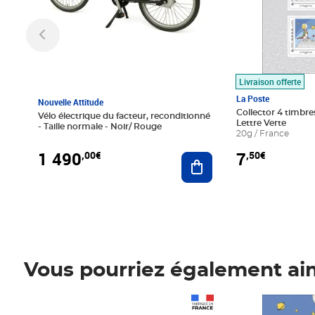
Livraison offerte
La Poste
Nouvelle Attitude
Collector 4 timbres
Vélo électrique du facteur, reconditionné
Lettre Verte
- Taille normale - Noir/ Rouge
20g / France
1 490
7
,00€
,50€
Ajouter au panier
Vous pourriez également ai
Prix 1 490,00€
Prix 7,50€