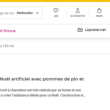
er de site :
Particulier
AIDE
SE CONNECTER
PANIER
Laposte.net
it Prince
es 150 cm
Prix 61,99€
Noël artificiel avec pommes de pin et
ficiel à charnières est très réaliste par sa forme et son
 à créer l’ambiance idéale pour ce Noël. Construction à
Noël a une construction à charnières, de sorte que les
utomatiquement au bon angle. Cela facilitera grandement