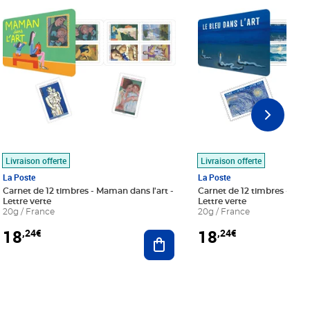
Livraison offerte
Livraison offerte
La Poste
La Poste
Carnet de 12 timbres - Maman dans l'art -
Carnet de 12 timbres - Le bl
Lettre verte
Lettre verte
20g / France
20g / France
18
18
,24€
,24€
r au panier
Ajouter au panier