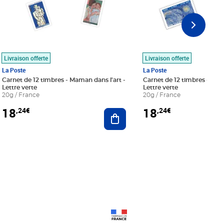
Livraison offerte
Livraison offerte
La Poste
La Poste
Carnet de 12 timbres - Maman dans l'art -
Carnet de 12 timbres - Le bl
Lettre verte
Lettre verte
20g / France
20g / France
18
18
,24€
,24€
r au panier
Ajouter au panier
Prix 18,24€
Prix 18,24€