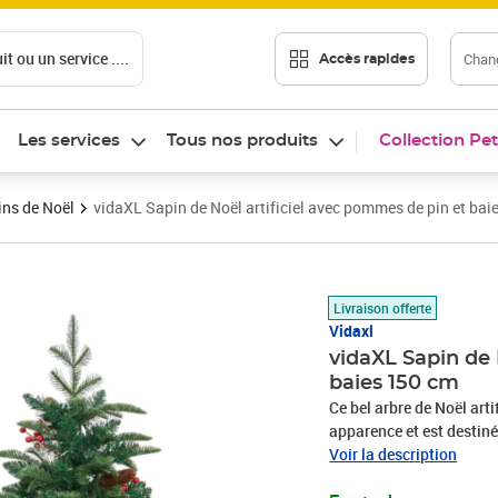
t ou un service ....
Chang
Accès rapides
Les services
Tous nos produits
Collection Pet
ns de Noël
vidaXL Sapin de Noël artificiel avec pommes de pin et bai
Prix 60,85€
Livraison offerte
Vidaxl
vidaXL Sapin de 
baies 150 cm
Ce bel arbre de Noël arti
apparence et est destiné
charnières : le sapin de 
Voir la description
branches se rabattent a