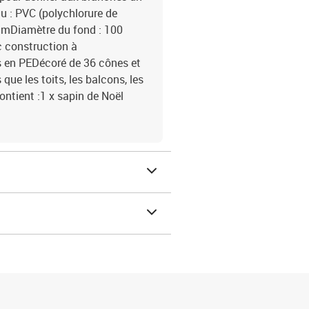
au : PVC (polychlorure de
0 cmDiamètre du fond : 100
c construction à
s en PEDécoré de 36 cônes et
que les toits, les balcons, les
ontient :1 x sapin de Noël