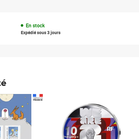
En stock
Expédié sous 3 jours
té
Prix 148,00€