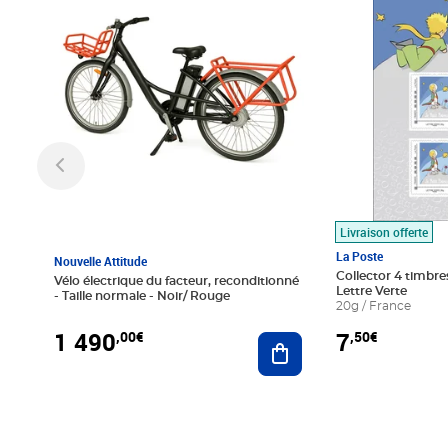
Livraison offerte
La Poste
Nouvelle Attitude
Collector 4 timbres
Vélo électrique du facteur, reconditionné
Lettre Verte
- Taille normale - Noir/ Rouge
20g / France
1 490
7
,00€
,50€
Ajouter au panier