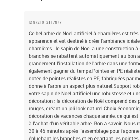
ID 8721012117877
Ce bel arbre de Noël artificiel à charnières est très
apparence et est destiné à créer l’ambiance idéale
charnières : le sapin de Noël a une construction à 
branches se rabattent automatiquement au bon ang
grandement l'installation de l'arbre dans une forme
également gagner du temps.Pointes en PE réalistes
dotée de pointes réalistes en PE, fabriquées par mo
donne à l'arbre un aspect plus naturel.Support robu
votre sapin de Noël artificiel une robustesse et une
décoration : la décoration de Noël comprend des 
rouges, créant un joli look naturel.Choix économiqu
décoration de vacances chaque année, ce qui est 
à l'achat d'un véritable arbre. Bon à savoir :Nou
30 à 45 minutes après l'assemblage pour façonner
épluchant les branches et en écartant les pointe