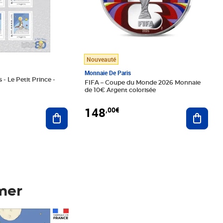
Nouveauté
Monnaie De Paris
 - Le Petit Prince -
FIFA – Coupe du Monde 2026 Monnaie
de 10€ Argent colorisée
148
,00€
Ajouter au panier
Ajoute
mer
Prix 148,00€