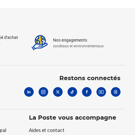
5€ d'achat
Nos engagements
s
sociétaux et environnementaux
Linkedin
Instagram
X
Tiktok
Facebook
Youtube
Threads
Restons connectés
La Poste vous accompagne
ral
Aides et contact