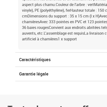
aspect plus charnu.Couleur de l'arbre : vertMatéri
vinyle), PE (polyéthylène), ferHauteur totale : 15
cmDimensions du support : 35 x 15 cm (l x H)Ave
charnièresAvec 333 pointes en PVC et 123 pointe
36 baies rougesConvient aux endroits abritées tels 
auvents, etc.L'assemblage est requisLa livraison c
artificiel à charnières1 x support
Caractéristiques
Garantie légale