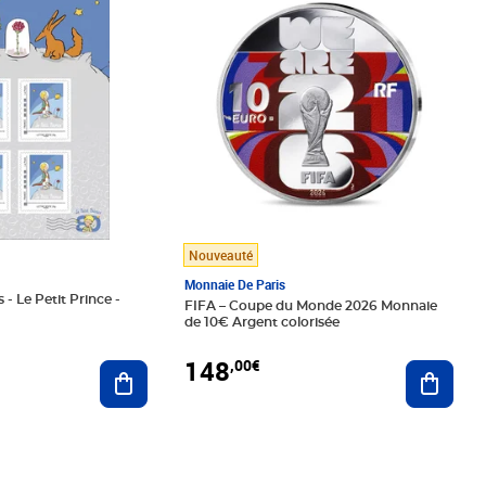
Nouveauté
Monnaie De Paris
 - Le Petit Prince -
FIFA – Coupe du Monde 2026 Monnaie
de 10€ Argent colorisée
148
,00€
Ajouter au panier
Ajoute