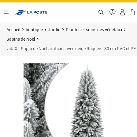
ontenu de la page
Accueil
boutique
Jardin
Plantes et soins des végétaux
Sapins de Noël
vidaXL Sapin de Noël artificiel avec neige floquée 180 cm PVC et PE
Prix 89,16€
Prix 9