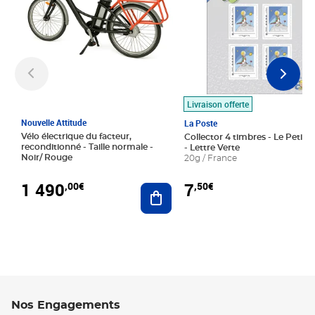
Livraison offerte
Nouvelle Attitude
La Poste
Vélo électrique du facteur,
Collector 4 timbres - Le Petit P
reconditionné - Taille normale -
- Lettre Verte
Noir/ Rouge
20g / France
1 490
7
,00€
,50€
Ajouter au panier
Nos Engagements