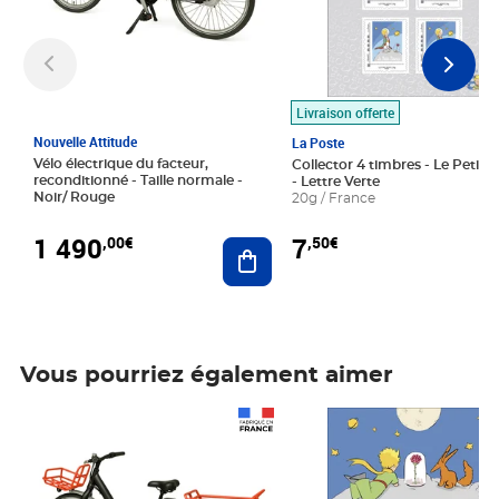
Livraison offerte
Nouvelle Attitude
La Poste
Vélo électrique du facteur,
Collector 4 timbres - Le Petit P
reconditionné - Taille normale -
- Lettre Verte
Noir/ Rouge
20g / France
1 490
7
,00€
,50€
Ajouter au panier
Vous pourriez également aimer
Prix 1 490,00€
Prix 7,50€