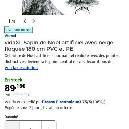
1
/9
Livraison offerte
Vidaxl
vidaXL Sapin de Noël artificiel avec neige
floquée 180 cm PVC et PE
Cet arbre de Noël artificiel charmant et réaliste avec des pointes
distinctives deviendra le point central de vos décorations de
vacances. Construction articulée : cet arbre de luxe a une
Voir la description
construction articulée, de sorte que les branches se replient
En stock
automatiquement à l'angle droit. Cela facilitera grandement la
89
,16€
mise en place de l'arbre dans sa forme parfaite et vous fera
également gagner du temps.Sapin de Noël touffu : le sapin de Noël
Prix unitaire TTC
est conçu avec beaucoup de belles pointes en PVC et PE, donnant
Vendu et expédié par
Réseau Electronique
3.75/5
(106)
à l'arbre un bel aspect réaliste avec un aspect touffu.Décoration de
Expédié sous 2 jours
livraison offerte
neige floquée : le sapin de Noël est décoré de neige blanche
floquée artificielle pour créer une sensation hivernale
Quantité : 1
Quantité
unique.Support robuste : l'arbre artificiel est composé d'un
support en acier robuste, qui offre à l'arbre une stabilité