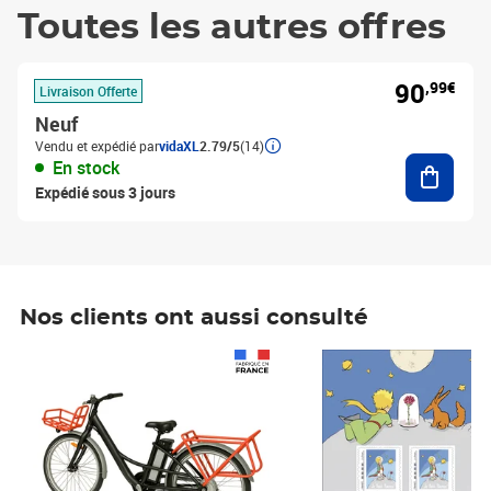
Toutes les autres offres
90
,99€
Livraison Offerte
Neuf
Vendu et expédié par
vidaXL
2.79/5
(14)
Ajouter
En stock
Expédié sous 3 jours
Nos clients ont aussi consulté
Prix 1 490,00€
Prix 7,50€