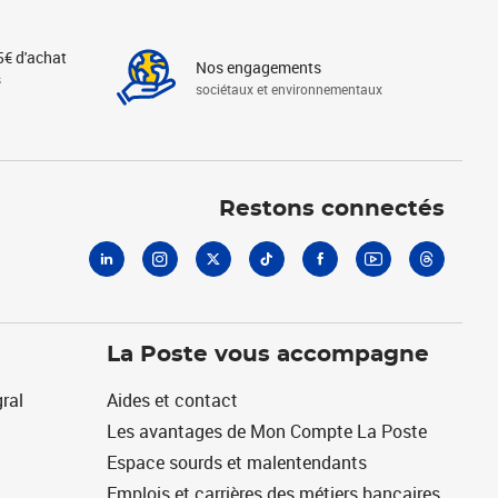
5€ d'achat
Nos engagements
s
sociétaux et environnementaux
Linkedin
Instagram
X
Tiktok
Facebook
Youtube
Threads
Restons connectés
La Poste vous accompagne
ral
Aides et contact
Les avantages de Mon Compte La Poste
Espace sourds et malentendants
Emplois et carrières des métiers bancaires