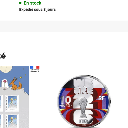
En stock
Expédié sous 3 jours
té
Prix 148,00€