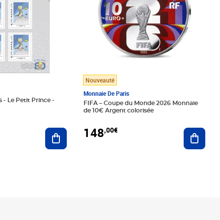
Nouveauté
Monnaie De Paris
 - Le Petit Prince -
FIFA – Coupe du Monde 2026 Monnaie
de 10€ Argent colorisée
148
,00€
Ajouter au panier
Ajoute