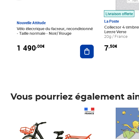
Livraison offerte
La Poste
Nouvelle Attitude
Collector 4 timbres
Vélo électrique du facteur, reconditionné
Lettre Verte
- Taille normale - Noir/ Rouge
20g / France
1 490
7
,00€
,50€
Ajouter au panier
Vous pourriez également ai
Prix 1 490,00€
Prix 7,50€