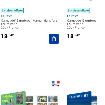
Livraison offerte
Livraison offerte
La Poste
La Poste
Carnet de 12 timbres - Maman dans l'art -
Carnet de 12 timbres - Le bl
Lettre verte
Lettre verte
20g / France
20g / France
18
18
,24€
,24€
r au panier
Ajouter au panier
Prix 18,24€
Prix 18,24€