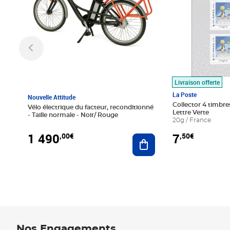
Livraison offerte
La Poste
Nouvelle Attitude
Collector 4 timbres
Vélo électrique du facteur, reconditionné
Lettre Verte
- Taille normale - Noir/ Rouge
20g / France
1 490
7
,00€
,50€
Ajouter au panier
Nos Engagements