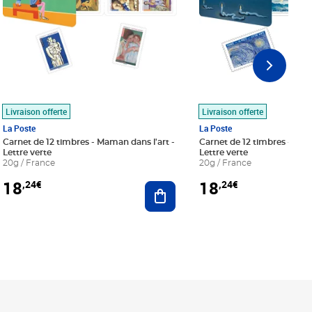
Livraison offerte
Livraison offerte
La Poste
La Poste
Carnet de 12 timbres - Maman dans l'art -
Carnet de 12 timbres - Le bl
Lettre verte
Lettre verte
20g / France
20g / France
18
18
,24€
,24€
r au panier
Ajouter au panier