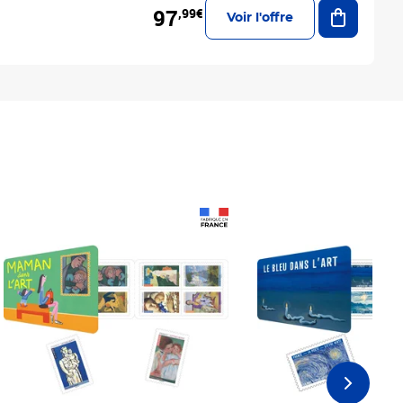
Ajouter a
97
,99€
Voir l'offre
Prix 18,24€
Prix 18,24€