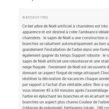
ID 8721012117952
Ce bel arbre de Noël artificiel à charnières est très
apparence et est destiné à créer l’ambiance idéale
charnières : le sapin de Noël a une construction à 
branches se rabattent automatiquement au bon ang
grandement l'installation de l'arbre dans une forme
également gagner du temps.Support robuste : le su
sapin de Noël artificiel une robustesse et une sta
neige floquée : l'ornement de Noël est recouverte de
donnant un aspect floqué de neige attrayant.Cho
réutiliser la décoration de vacances chaque année,
par rapport à l'achat d'un véritable arbre. Bon à
vous réserver 45 à 60 minutes après l'assemblage
l'arbre en épluchant les branches et en écartant l
branches un aspect plus charnu.Couleur de l'arbre 
(chlorure de polyvinyle), ferHauteur totale : 240 