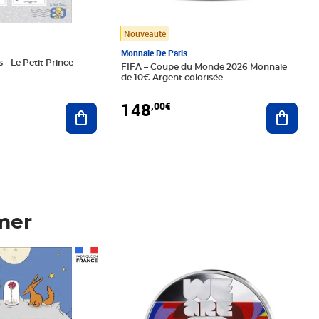
Nouveauté
Monnaie De Paris
 - Le Petit Prince -
FIFA – Coupe du Monde 2026 Monnaie
de 10€ Argent colorisée
148
,00€
Ajouter au panier
Ajoute
mer
Prix 148,00€