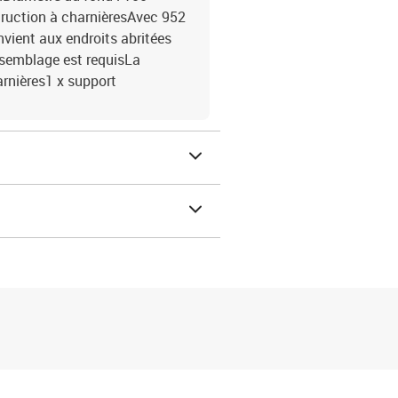
truction à charnièresAvec 952
vient aux endroits abritées
'assemblage est requisLa
harnières1 x support