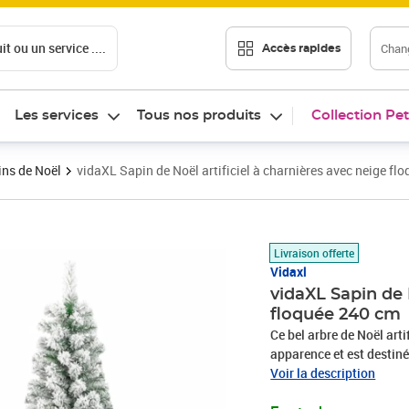
t ou un service ....
Chang
Accès rapides
Les services
Tous nos produits
Collection Pet
ns de Noël
vidaXL Sapin de Noël artificiel à charnières avec neige fl
Prix 97,89€
Livraison offerte
Vidaxl
vidaXL Sapin de 
floquée 240 cm
Ce bel arbre de Noël arti
apparence et est destiné
charnières : le sapin de 
Voir la description
branches se rabattent a