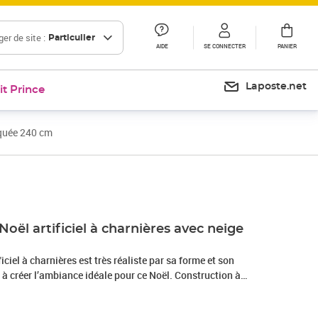
er de site :
Particulier
AIDE
SE CONNECTER
PANIER
Laposte.net
it Prince
oquée 240 cm
Prix 97,99€
Noël artificiel à charnières avec neige
ficiel à charnières est très réaliste par sa forme et son
 à créer l’ambiance idéale pour ce Noël. Construction à
Noël a une construction à charnières, de sorte que les
utomatiquement au bon angle. Cela facilitera grandement