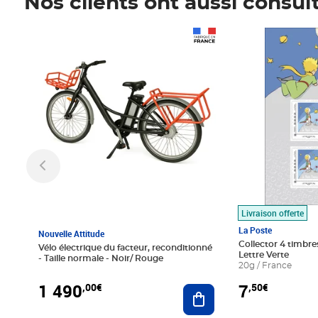
Nos clients ont aussi consul
Prix 1 490,00€
Prix 7,50€
Livraison offerte
La Poste
Nouvelle Attitude
Collector 4 timbres
Vélo électrique du facteur, reconditionné
Lettre Verte
- Taille normale - Noir/ Rouge
20g / France
1 490
7
,00€
,50€
Ajouter au panier