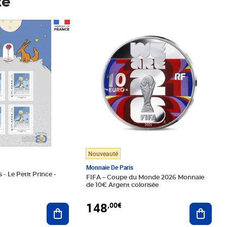
té
Prix 148,00€
Nouveauté
Monnaie De Paris
 - Le Petit Prince -
FIFA – Coupe du Monde 2026 Monnaie
de 10€ Argent colorisée
148
,00€
Ajouter au panier
Ajoute