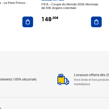
 - Le Petit Prince -
FIFA – Coupe du Monde 2026 Monnaie
de 10€ Argent colorisée
148
,00€
Ajouter au panier
Ajoute
Livraison offerte dès 2
iements 100% sécurisés
Hors livres et hors produit
marketplace
s