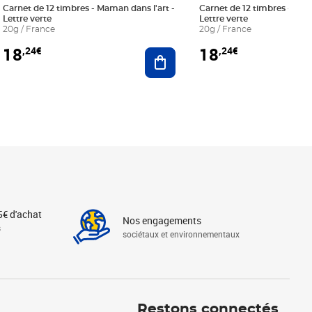
Carnet de 12 timbres - Maman dans l'art -
Carnet de 12 timbres - Le bl
Lettre verte
Lettre verte
20g / France
20g / France
18
18
,24€
,24€
r au panier
Ajouter au panier
5€ d'achat
Nos engagements
s
sociétaux et environnementaux
Linkedin
Instagram
X
Tiktok
Facebook
Youtube
Threads
Restons connectés