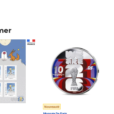
mer
Prix 148,00€
Nouveauté
Monnaie De Paris