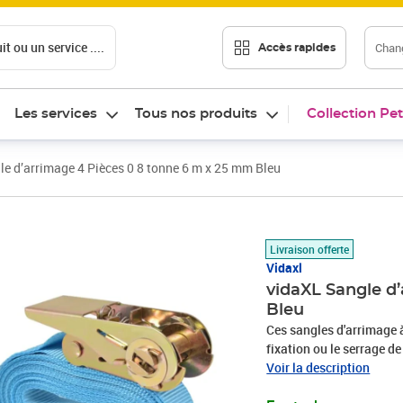
t ou un service ....
Chang
Accès rapides
Les services
Tous nos produits
Collection Pet
e d’arrimage 4 Pièces 0 8 tonne 6 m x 25 mm Bleu
Prix barré 37,99 €
Prix 22,82€
Livraison offerte
Vidaxl
vidaXL Sangle d
Bleu
Ces sangles d'arrimage à
fixation ou le serrage d
solides et robustes sont
Voir la description
de charge de 0,8 tonne 