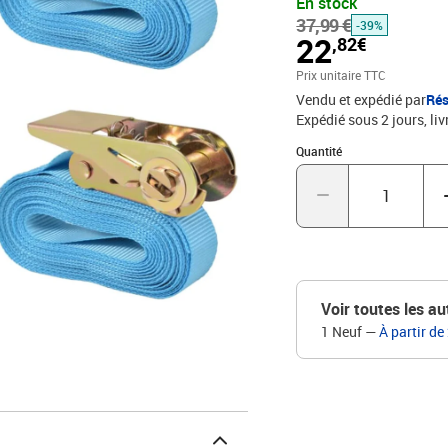
En stock
répondre à la norme eur
37,99 €
faciles à utiliser et à 
-39%
22
,82€
transport afin de garant
sangles d'arrimage à cl
Prix unitaire TTC
: 25 mmCapacité d'arri
Vendu et expédié par
Rés
EN-12195-2La livraison 
Expédié sous 2 jours
liv
Quantité : 1
Quantité
Voir toutes les au
1 Neuf
—
À partir de