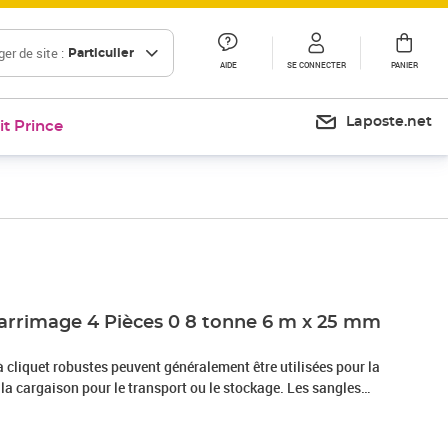
er de site :
Particulier
AIDE
SE CONNECTER
PANIER
Laposte.net
it Prince
Prix 24,65€
’arrimage 4 Pièces 0 8 tonne 6 m x 25 mm
 cliquet robustes peuvent généralement être utilisées pour la
e la cargaison pour le transport ou le stockage. Les sangles
 fabriquées en polyester de haute qualité et ont une capacité
chacune. Les sangles d'arrimage ont été fabriquées pour