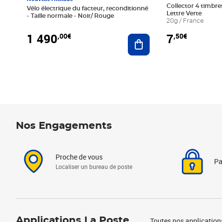
Collector 4 timbres
Vélo électrique du facteur, reconditionné
Lettre Verte
- Taille normale - Noir/ Rouge
20g / France
1 490
7
,00€
,50€
Ajouter au panier
Nos Engagements
Proche de vous
Pa
Localiser un bureau de poste
Applications La Poste
Toutes nos application