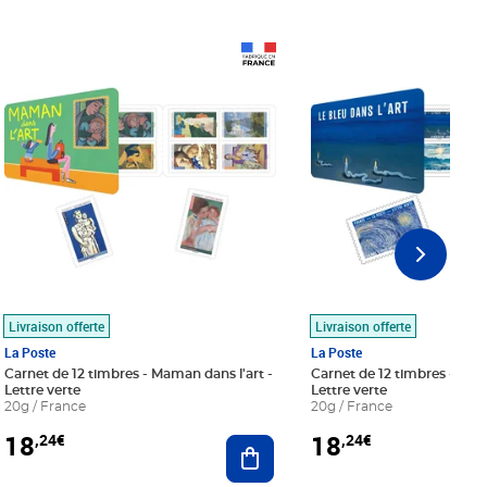
Prix 18,24€
Prix 18,24€
Livraison offerte
Livraison offerte
La Poste
La Poste
Carnet de 12 timbres - Maman dans l'art -
Carnet de 12 timbres - Le bl
Lettre verte
Lettre verte
20g / France
20g / France
18
18
,24€
,24€
r au panier
Ajouter au panier