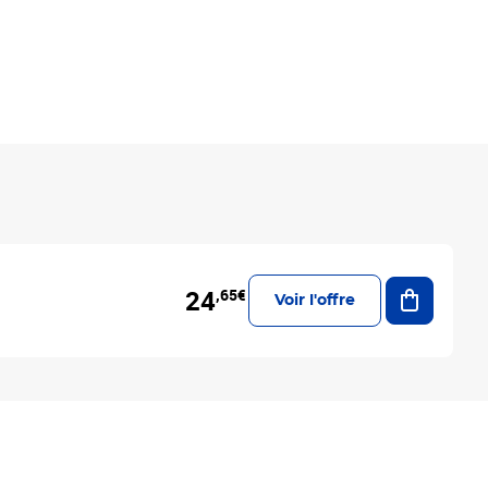
Ajouter a
24
,65€
Voir l'offre