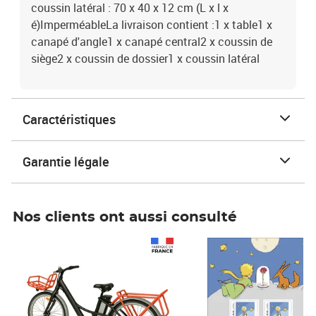
coussin latéral : 70 x 40 x 12 cm (L x l x
é)ImperméableLa livraison contient :1 x table1 x
canapé d'angle1 x canapé central2 x coussin de
siège2 x coussin de dossier1 x coussin latéral
Caractéristiques
Garantie légale
Nos clients ont aussi consulté
Prix 1 490,00€
Prix 7,50€