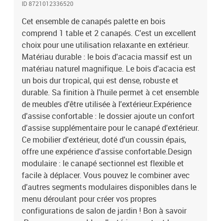
ID 8721012336520
recommandons de les protéger avec une housse
imperméable.Capacité de charge maximale : 110 kgAssemblage
Cet ensemble de canapés palette en bois
requis : ouiTable :Matériau : bois d'acacia massif avec finition à
comprend 1 table et 2 canapés. C'est un excellent
l'huileDimensions : 100 x 60 x 30 cm (L x l x H)Canapé d'angle
choix pour une utilisation relaxante en extérieur.
:Matériau : bois d'acacia massif avec finition à l'huileDimensions :
Matériau durable : le bois d'acacia massif est un
133 x 92 x 69 cm (l x P x H)Dimensions du siège : 120 x 80 cm (l x
matériau naturel magnifique. Le bois d'acacia est
P)Hauteur d'assise : 30 cmCanapé central :Matériau : bois
un bois dur tropical, qui est dense, robuste et
d'acacia massif avec finition à l'huileDimensions : 120 x 92 x 69
durable. Sa finition à l'huile permet à cet ensemble
cm (l x P x H)Dimensions du siège : 120 x 80 cm (l x P)Hauteur
d'assise : 30 cmCoussin :Couleur : grisMatériau : tissu (100 %
de meubles d'être utilisée à l'extérieur.Expérience
polyester)Matériau de remplissage : fibre creusePoids du tissu :
d'assise confortable : le dossier ajoute un confort
160 g/m²Dimensions du coussin d'assise : 120 x 80 x 12 cm (L x l x
d'assise supplémentaire pour le canapé d'extérieur.
é)Dimensions du coussin de dossier : 120 x 40 x 12 cm (L x l x
Ce mobilier d'extérieur, doté d'un coussin épais,
é)Dimensions du coussin latéral : 70 x 40 x 12 cm (L x l x
offre une expérience d'assise confortable.Design
é)ImperméableLa livraison contient :1 x table1 x canapé d'angle1 x
modulaire : le canapé sectionnel est flexible et
canapé central2 x coussin de siège2 x coussin de dossier1 x
facile à déplacer. Vous pouvez le combiner avec
coussin latéral
d'autres segments modulaires disponibles dans le
menu déroulant pour créer vos propres
configurations de salon de jardin ! Bon à savoir