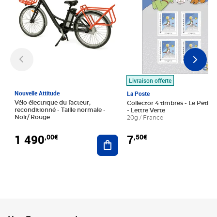
Livraison offerte
Nouvelle Attitude
La Poste
Vélo électrique du facteur,
Collector 4 timbres - Le Petit P
reconditionné - Taille normale -
- Lettre Verte
Noir/ Rouge
20g / France
1 490
7
,00€
,50€
Ajouter au panier