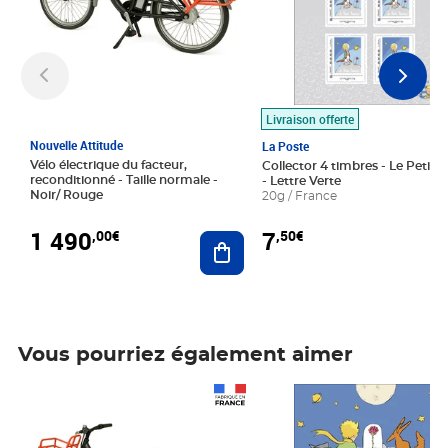
Livraison offerte
Nouvelle Attitude
La Poste
Vélo électrique du facteur,
Collector 4 timbres - Le Petit P
reconditionné - Taille normale -
- Lettre Verte
Noir/ Rouge
20g / France
1 490
7
,00€
,50€
Ajouter au panier
Vous pourriez également aimer
Prix 1 490,00€
Prix 7,50€