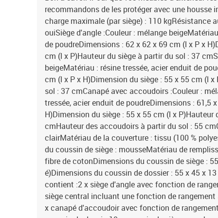
recommandons de les protéger avec une housse 
charge maximale (par siège) : 110 kgRésistance 
ouiSiège d'angle :Couleur : mélange beigeMatériau :
de poudreDimensions : 62 x 62 x 69 cm (l x P x H)
cm (l x P)Hauteur du siège à partir du sol : 37 cm
beigeMatériau : résine tressée, acier enduit de po
cm (l x P x H)Dimension du siège : 55 x 55 cm (l x 
sol : 37 cmCanapé avec accoudoirs :Couleur : mél
tressée, acier enduit de poudreDimensions : 61,5 x 
H)Dimension du siège : 55 x 55 cm (l x P)Hauteur du
cmHauteur des accoudoirs à partir du sol : 55 cmC
clairMatériau de la couverture : tissu (100 % poly
du coussin de siège : mousseMatériau de rempliss
fibre de cotonDimensions du coussin de siège : 55 
é)Dimensions du coussin de dossier : 55 x 45 x 13 c
contient :2 x siège d'angle avec fonction de range
siège central incluant une fonction de rangement 
x canapé d'accoudoir avec fonction de rangement 