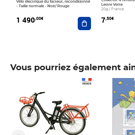
Collector 4 timbres
Vélo électrique du facteur, reconditionné
Lettre Verte
- Taille normale - Noir/ Rouge
20g / France
1 490
7
,00€
,50€
Ajouter au panier
Vous pourriez également ai
Prix 1 490,00€
Prix 7,50€