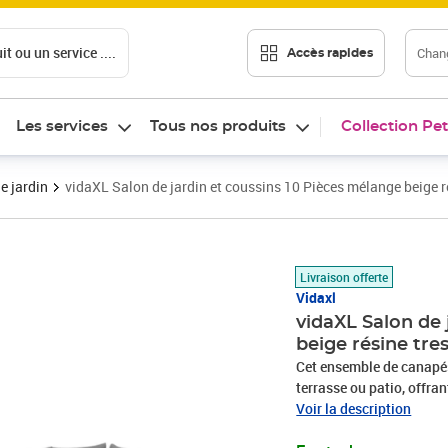
t ou un service ....
Chang
Accès rapides
Les services
Tous nos produits
Collection Pet
e jardin
vidaXL Salon de jardin et coussins 10 Pièces mélange beige r
Prix 623,99€
Livraison offerte
Vidaxl
vidaXL Salon de 
beige résine tre
Cet ensemble de canapés 
terrasse ou patio, offra
famille et les amis ou si
Voir la description
durable : la résine tres