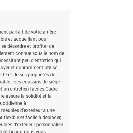
remplissage du coussin d
55 x 55 x 3 cm (l x P x é
é)La livraison contient 
à l'eau6 x siège central
l'eau2 x canapé d'accoud
t parfait de votre arrière-
coussin de dossier10 x 
able et accueillant pour
 se détendre et profiter de
également connue sous le nom de
écessitant peu d'entretien qui
ettoyer et couramment utilisé
lité et de ses propriétés de
able : ces coussins de siège
 un entretien faciles.Cadre
e assure la solidité et la
quotidienne à
 meubles d'extérieur a une
flexible et facile à déplacer,
bles d'extérieur personnalisé.
stent beaux, nous vous