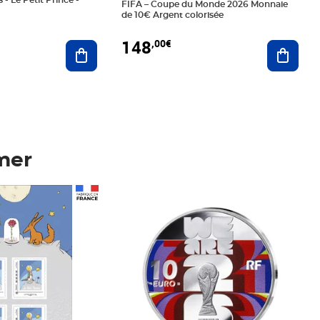
 - Le Petit Prince -
FIFA – Coupe du Monde 2026 Monnaie
de 10€ Argent colorisée
148
,00€
Ajouter au panier
Ajoute
mer
Prix 148,00€