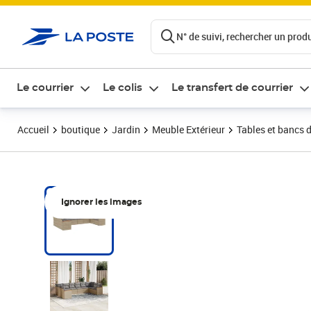
ontenu de la page
N° de suivi, rechercher un produi
Le courrier
Le colis
Le transfert de courrier
Accueil
boutique
Jardin
Meuble Extérieur
Tables et bancs d
Ignorer les images