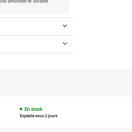
sse amovible et lavable
En stock
Expédié sous 2 jours