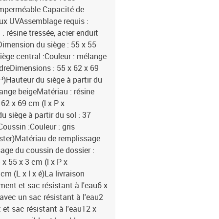
imperméable.Capacité de
aux UVAssemblage requis :
 résine tressée, acier enduit
Dimension du siège : 55 x 55
Siège central :Couleur : mélange
udreDimensions : 55 x 62 x 69
P)Hauteur du siège à partir du
ange beigeMatériau : résine
62 x 69 cm (l x P x
 siège à partir du sol : 37
oussin :Couleur : gris
ester)Matériau de remplissage
age du coussin de dossier :
x 55 x 3 cm (l x P x
m (L x l x é)La livraison
ment et sac résistant à l'eau6 x
avec un sac résistant à l'eau2
et sac résistant à l'eau12 x