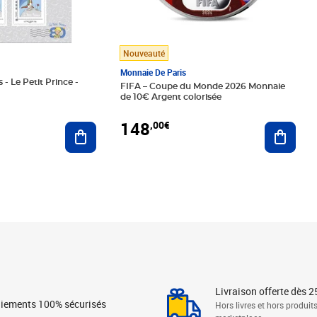
Nouveauté
Monnaie De Paris
 - Le Petit Prince -
FIFA – Coupe du Monde 2026 Monnaie
de 10€ Argent colorisée
148
,00€
Ajouter au panier
Ajoute
Livraison offerte dès 2
iements 100% sécurisés
Hors livres et hors produit