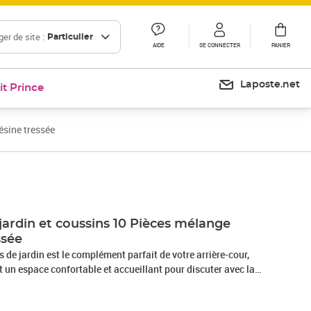
er de site :
Particulier
AIDE
SE CONNECTER
PANIER
Laposte.net
it Prince
ésine tressée
Prix barré 737,99 €
Prix 626,21€
jardin et coussins 10 Pièces mélange
ssée
de jardin est le complément parfait de votre arrière-cour,
nt un espace confortable et accueillant pour discuter avec la
mplement se détendre et profiter de l'extérieur. Matériau
sée, également connue sous le nom de poly rotin, est un