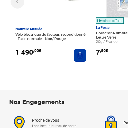
Livraison offerte
La Poste
Nouvelle Attitude
Collector 4 timbres
Vélo électrique du facteur, reconditionné
Lettre Verte
- Taille normale - Noir/ Rouge
20g / France
1 490
7
,00€
,50€
Ajouter au panier
Nos Engagements
Proche de vous
Pa
Localiser un bureau de poste