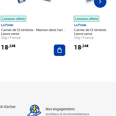
Livraison offerte
Livraison offerte
La Poste
La Poste
Carnet de 12 timbres - Maman dans l'art -
Carnet de 12 timbres - Le bl
Lettre verte
Lettre verte
20g / France
20g / France
18
18
,24€
,24€
r au panier
Ajouter au panier
5€ d'achat
Nos engagements
s
sociétaux et environnementaux