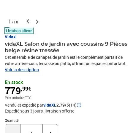
1
/10
Livraison offerte
Vidaxl
vidaXL Salon de jardin avec coussins 9 Pièces
beige résine tressée
Cet ensemble de canapés de jardin est le complément parfait de
votre arrière-cour, terrasse ou patio, offrant un espace confortable
et accueillant pour discuter avec la famille et les amis ou
Voir la description
simplement se détendre et profiter de l'extérieur. Matériau durable :
En stock
la résine tressée, également connue sous le nom de poly rotin, est
779
,99€
un matériau synthétique solide et nécessitant peu d'entretien qui
ressemble au rotin naturel. Elle est légère, facile à nettoyer et
Prix unitaire TTC
couramment utilisée pour les meubles d'extérieur en raison de sa
Vendu et expédié par
vidaXL
2.79/5
(14)
durabilité et de ses propriétés de résistance aux
Expédié sous 3 jours
livraison offerte
intempéries.Fonction de rangement avec sac résistant à l'eau : le
mobilier de jardin dispose d'un espace de rangement sous l'assise,
Quantité : 1
Quantité
complété par un sac résistant à l'eau pour ranger coussins, jouets
et autres objets. Le sac intérieur peut être solidement fixé au