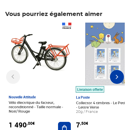
Vous pourriez également aimer
Prix 1 490,00€
Prix 7,50€
Livraison offerte
Nouvelle Attitude
La Poste
Vélo électrique du facteur,
Collector 4 timbres - Le Petit P
reconditionné - Taille normale -
- Lettre Verte
Noir/ Rouge
20g / France
1 490
7
,00€
,50€
Ajouter au panier