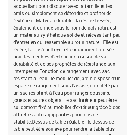
poudreDimensions : 62 x 62 x 69 cm (l x P x H)Dimension du siège :
accueillant pour discuter avec la famille et les
55 x 55 cm (l x P)Hauteur du siège à partir du sol (sans coussin) :
amis ou simplement se détendre et profiter de
37 cmHauteur des accoudoirs à partir du sol : 55 cmLargeur de
l'extérieur. Matériau durable : la résine tressée,
l'accoudoir : 6 cmDimensions de la table d'appoint : 25 x 23 cm (L x
également connue sous le nom de poly rotin, est
l)Siège central :Couleur : beigeMatériau : résine tressée, acier
un matériau synthétique solide et nécessitant peu
enduit de poudreDimensions : 55 x 62 x 69 cm (l x P x H)Dimension
du siège : 55 x 55 cm (l x P)Hauteur du siège à partir du sol (sans
d'entretien qui ressemble au rotin naturel. Elle est
coussin) : 37 cmTable :Couleur : beigeMatériau : résine tressée,
légère, facile à nettoyer et couramment utilisée
acier enduit de poudre, bois d'acacia massif avec finition à
pour les meubles d'extérieur en raison de sa
l'huileDimensions : 100 x 55 x 44/73 cm (L x l x H)Coussin :Couleur
durabilité et de ses propriétés de résistance aux
: blanc crèmeMatériau de la couverture : tissu (100 %
intempéries.Fonction de rangement avec sac
polyester)Matériau de remplissage du coussin de siège :
résistant à l'eau : le mobilier de jardin dispose d'un
mousseMatériau de remplissage du coussin de dossier : fibre de
espace de rangement sous l'assise, complété par
cotonDimensions du coussin de siège : 55 x 55 x 3 cm (l x P x
é)Dimensions du coussin de dossier : 55 x 45 x 13 cm (L x l x é)La
un sac résistant à l'eau pour ranger coussins,
livraison contient :1 x table de jardin2 x siège d'angle avec
jouets et autres objets. Le sac intérieur peut être
fonction de rangement et sac résistant à l'eau2 x siège d'angle
solidement fixé au mobilier d'extérieur grâce à des
avec accoudoir en rotin comprenant une fonction de rangement
attaches auto-agrippantes pour plus de
avec un sac résistant à l'eau4 x siège central incluant une fonction
stabilité.Dessus de table réglable : le dessus de
de rangement avec un sac résistant à l'eau10 x coussin de dossier8
table peut être soulevé pour rendre la table plus
x coussin d'assise avec housse amovible et lavable