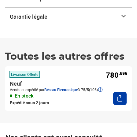
Garantie légale
Toutes les autres offres
780
,69€
Livraison Offerte
Neuf
Vendu et expédié par
Réseau Electronique
3.75/5
(106)
Ajouter
En stock
Expédié sous 2 jours