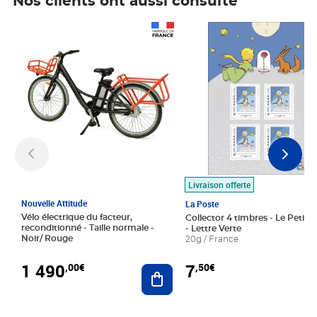
Nos clients ont aussi consulté
Prix 1 490,00€
Prix 7,50€
Livraison offerte
Nouvelle Attitude
La Poste
Vélo électrique du facteur,
Collector 4 timbres - Le Petit P
reconditionné - Taille normale -
- Lettre Verte
Noir/ Rouge
20g / France
1 490
7
,00€
,50€
Ajouter au panier