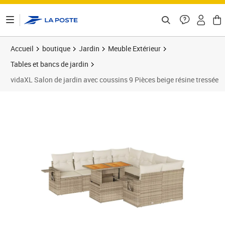
ontenu de la page
Accueil
boutique
Jardin
Meuble Extérieur
Tables et bancs de jardin
vidaXL Salon de jardin avec coussins 9 Pièces beige résine tressée
Prix 779,99€
Prix 7