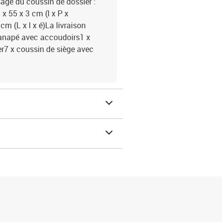
age du coussin de dossier :
x 55 x 3 cm (l x P x
m (L x l x é)La livraison
 canapé avec accoudoirs1 x
er7 x coussin de siège avec