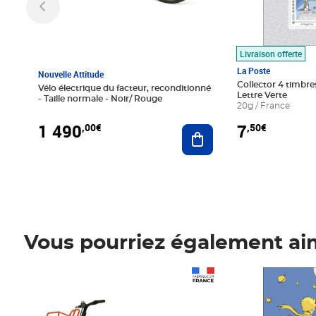
Livraison offerte
La Poste
Nouvelle Attitude
Collector 4 timbres
Vélo électrique du facteur, reconditionné
Lettre Verte
- Taille normale - Noir/ Rouge
20g / France
1 490
7
,00€
,50€
Ajouter au panier
Vous pourriez également ai
Prix 1 490,00€
Prix 7,50€