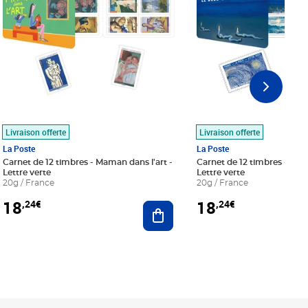
Livraison offerte
Livraison offerte
La Poste
La Poste
Carnet de 12 timbres - Maman dans l'art -
Carnet de 12 timbres - Le bl
Lettre verte
Lettre verte
20g / France
20g / France
18
18
,24€
,24€
r au panier
Ajouter au panier