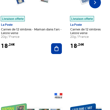
Livraison offerte
Livraison offerte
La Poste
La Poste
Carnet de 12 timbres - Maman dans l'art -
Carnet de 12 timbres - Le bl
Lettre verte
Lettre verte
20g / France
20g / France
18
18
,24€
,24€
r au panier
Ajouter au panier
Prix 18,24€
Prix 18,24€