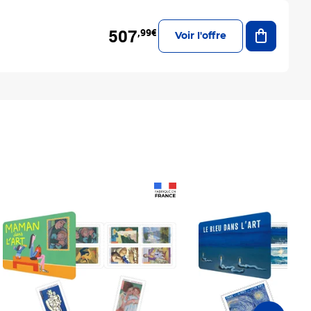
Ajouter a
507
,99€
Voir l'offre
Prix 18,24€
Prix 18,24€