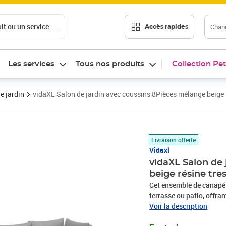
t ou un service ....
Chang
Accès rapides
Les services
Tous nos produits
Collection Pet
e jardin
vidaXL Salon de jardin avec coussins 8Pièces mélange beige 
Prix barré 582,99 €
Prix 506,84€
Livraison offerte
Vidaxl
vidaXL Salon de
beige résine tre
Cet ensemble de canapés 
terrasse ou patio, offra
famille et les amis ou si
Voir la description
durable : la résine tres