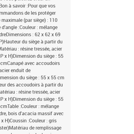
Bon à savoir :Pour que vos
commandons de les protéger
maximale (par siège) : 110
d'angle :Couleur : mélange
udreDimensions : 62 x 62 x 69
P)Hauteur du siège à partir du
tériau : résine tressée, acier
 P x H)Dimension du siège : 55
 37 cmCanapé avec accoudoirs
acier enduit de
imension du siège : 55 x 55 cm
teur des accoudoirs à partir du
ériau : résine tressée, acier
 P x H)Dimension du siège : 55
37 cmTable :Couleur : mélange
udre, bois d'acacia massif avec
l x H)Coussin :Couleur : gris
ester)Matériau de remplissage