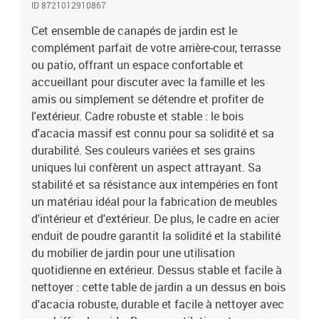
ID 8721012910867
conception à lattes favorise une circulation optimale de l'air et
empêche efficacement l'accumulation d'eau, assurant ainsi un
Cet ensemble de canapés de jardin est le
mobilier de jardin sec et confortable.Expérience d'assise
complément parfait de votre arrière-cour, terrasse
confortable : ce mobilier d'extérieur, doté de coussins épais, offre
ou patio, offrant un espace confortable et
une expérience d'assise confortable. Housse amovible et lavable :
accueillant pour discuter avec la famille et les
ces coussins de siège sont dotés de housses amovibles pour un
amis ou simplement se détendre et profiter de
lavage et un entretien faciles. Bon à savoir :Pour que vos meubles
l'extérieur. Cadre robuste et stable : le bois
d'extérieur restent beaux, nous vous recommandons de les
d'acacia massif est connu pour sa solidité et sa
protéger avec une housse imperméable.Capacité de charge
maximale (par siège) : 110 kgAssemblage requis : ouiSiège d'angle
durabilité. Ses couleurs variées et ses grains
:Matériau : bois d’acacia massif avec une finition à l’huile, acier
uniques lui confèrent un aspect attrayant. Sa
enduit de poudreDimensions : 68 x 68 x 64 cm (l x P x H)Taille
stabilité et sa résistance aux intempéries en font
d'assise : 66 x 66 cm (l x P)Hauteur du siège à partir du sol : 30
un matériau idéal pour la fabrication de meubles
cmSiège central :Matériau : bois d’acacia massif avec une finition
d'intérieur et d'extérieur. De plus, le cadre en acier
à l’huile, acier enduit de poudreDimensions : 68 x 68 x 64 cm (l x P
enduit de poudre garantit la solidité et la stabilité
x H)Taille d'assise : 68 x 66 cm (l x P)Hauteur du siège à partir du
du mobilier de jardin pour une utilisation
sol : 30 cmRepose-pieds :Matériau : bois d’acacia massif avec une
finition à l’huile, acier enduit de poudreDimensions : 68 x 68 x 30
quotidienne en extérieur. Dessus stable et facile à
cm (l x P x H)Table :Matériau : bois d’acacia massif avec une
nettoyer : cette table de jardin a un dessus en bois
finition à l’huile, acier enduit de poudreDimensions : 68 x 68 x 30
d'acacia robuste, durable et facile à nettoyer avec
cm (L x l x H)Capacité de charge maximale : 75 kgCoussin :Couleur