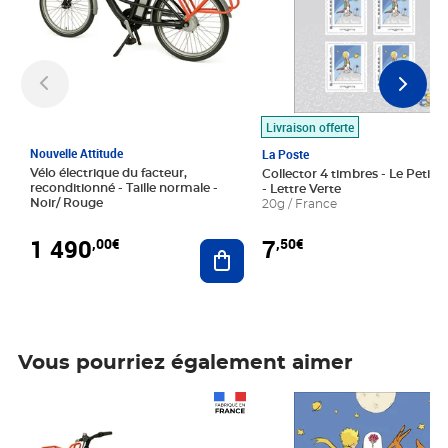
Livraison offerte
Nouvelle Attitude
La Poste
Vélo électrique du facteur,
Collector 4 timbres - Le Petit P
reconditionné - Taille normale -
- Lettre Verte
Noir/ Rouge
20g / France
1 490
7
,00€
,50€
Ajouter au panier
Vous pourriez également aimer
Prix 1 490,00€
Prix 7,50€