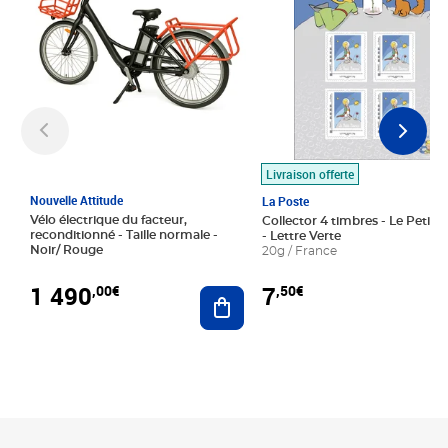
Livraison offerte
Nouvelle Attitude
La Poste
Vélo électrique du facteur,
Collector 4 timbres - Le Petit P
reconditionné - Taille normale -
- Lettre Verte
Noir/ Rouge
20g / France
1 490
7
,00€
,50€
Ajouter au panier