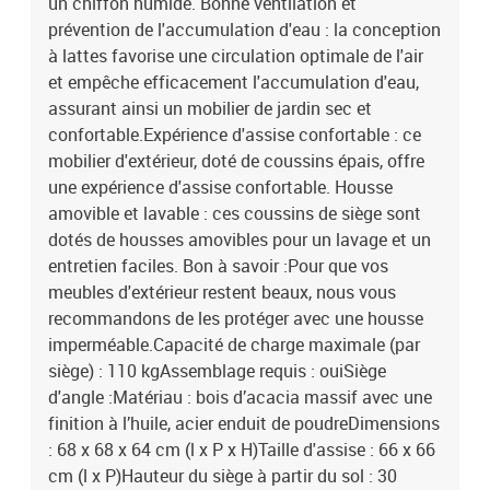
un chiffon humide. Bonne ventilation et
: anthraciteMatériau de la couverture : tissu (100 %
prévention de l'accumulation d'eau : la conception
polyester)Matériau de remplissage du coussin de siège :
à lattes favorise une circulation optimale de l'air
mousseMatériau de remplissage du coussin de dossier :
et empêche efficacement l'accumulation d'eau,
fibreDimensions du coussin de siège : 66 x 66 x 6 cm (l x P x
é)Dimensions du coussin de dossier(L) : 67 x 45 x 15 cm (L x l x
assurant ainsi un mobilier de jardin sec et
é)Dimensions du coussin de dossier (S) : 52 x 45 x 15 cm (L x l x
confortable.Expérience d'assise confortable : ce
é)La livraison contient :3 x siège d'angle3 x siège central1 x
mobilier d'extérieur, doté de coussins épais, offre
repose-pieds1 x table de jardin9 x coussin de dossier7 x coussin
une expérience d'assise confortable. Housse
de siège avec housse amovible et lavable
amovible et lavable : ces coussins de siège sont
dotés de housses amovibles pour un lavage et un
entretien faciles. Bon à savoir :Pour que vos
meubles d'extérieur restent beaux, nous vous
recommandons de les protéger avec une housse
imperméable.Capacité de charge maximale (par
siège) : 110 kgAssemblage requis : ouiSiège
d'angle :Matériau : bois d’acacia massif avec une
finition à l’huile, acier enduit de poudreDimensions
: 68 x 68 x 64 cm (l x P x H)Taille d'assise : 66 x 66
cm (l x P)Hauteur du siège à partir du sol : 30