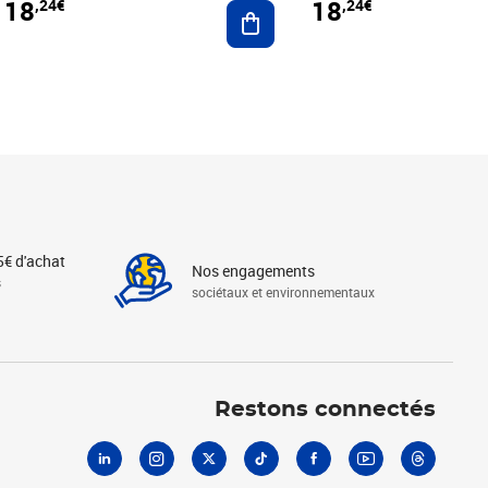
18
18
,24€
,24€
r au panier
Ajouter au panier
5€ d'achat
Nos engagements
s
sociétaux et environnementaux
Linkedin
Instagram
X
Tiktok
Facebook
Youtube
Threads
Restons connectés