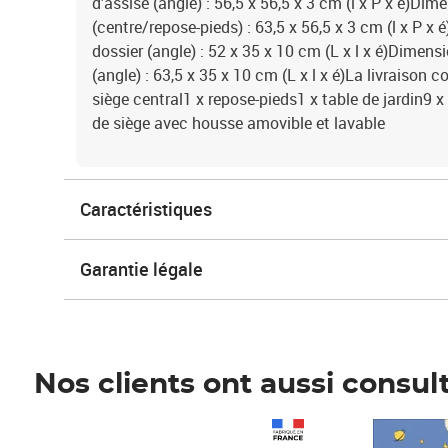
d’assise (angle) : 56,5 x 56,5 x 3 cm (l x P x é)Di
(centre/repose-pieds) : 63,5 x 56,5 x 3 cm (l x P 
dossier (angle) : 52 x 35 x 10 cm (L x l x é)Dimen
(angle) : 63,5 x 35 x 10 cm (L x l x é)La livraison c
siège central1 x repose-pieds1 x table de jardin9 
de siège avec housse amovible et lavable
Caractéristiques
Garantie légale
Nos clients ont aussi consul
Prix 1 490,00€
Prix 7,50€