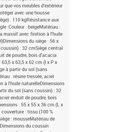
ur que vos meubles d'extérieur
rotéger avec une housse
ège) : 110 kgRésistance aux
le :Couleur : beigeMatériau :
a massif avec finition à l'huile
 H)Dimensions du siège : 56 x
s coussin) : 32 cmSiège central
duit de poudre, bois d'acacia
 63,5 x 63,5 x 62 cm (l x P x
ge à partir du sol (sans
iau : résine tressée, acier
on à l'huile naturelleDimensions
rtir du sol (sans coussin) : 32
acier enduit de poudre, bois
mensions : 55 x 55 x 36 cm (L x
 couverture : tissu (100 %
 siège : mousseMatériau de
onDimensions du coussin