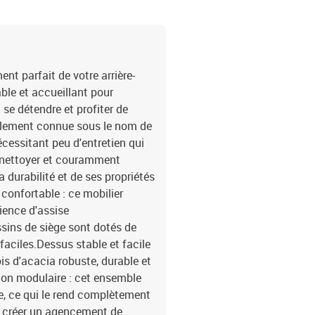
tressée, acier enduit de 
naturelleDimensions : 55
crèmeMatériau de la cou
coussin de siège : mous
cotonDimensions du couss
t parfait de votre arrière-
é)Dimensions du coussin 
able et accueillant pour
é)Dimensions du coussin 
 se détendre et profiter de
coussin de dossier (angle
également connue sous le nom de
d'angle3 x siège central
écessitant peu d'entretien qui
coussin de siège avec h
 à nettoyer et couramment
a durabilité et de ses propriétés
confortable : ce mobilier
rience d'assise
sins de siège sont dotés de
faciles.Dessus stable et facile
ois d'acacia robuste, durable et
ion modulaire : cet ensemble
e, ce qui le rend complètement
ez créer un agencement de