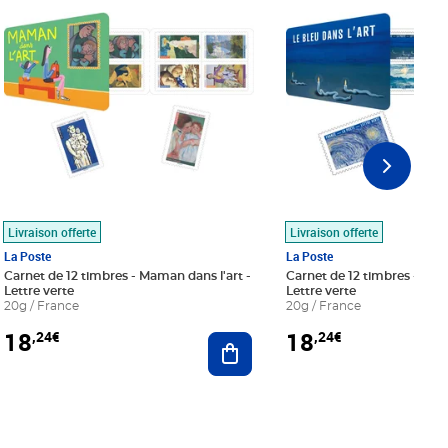
Livraison offerte
Livraison offerte
La Poste
La Poste
Carnet de 12 timbres - Maman dans l'art -
Carnet de 12 timbres - Le bl
Lettre verte
Lettre verte
20g / France
20g / France
18
18
,24€
,24€
r au panier
Ajouter au panier