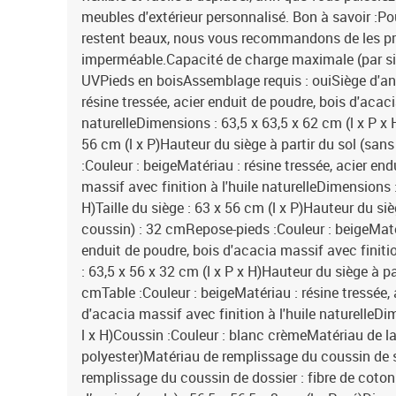
meubles d'extérieur personnalisé. Bon à savoir :Po
restent beaux, nous vous recommandons de les p
imperméable.Capacité de charge maximale (par si
UVPieds en boisAssemblage requis : ouiSiège d'ang
résine tressée, acier enduit de poudre, bois d'acaci
naturelleDimensions : 63,5 x 63,5 x 62 cm (l x P x
56 cm (l x P)Hauteur du siège à partir du sol (san
:Couleur : beigeMatériau : résine tressée, acier en
massif avec finition à l'huile naturelleDimensions :
H)Taille du siège : 63 x 56 cm (l x P)Hauteur du siè
coussin) : 32 cmRepose-pieds :Couleur : beigeMatér
enduit de poudre, bois d'acacia massif avec finiti
: 63,5 x 56 x 32 cm (l x P x H)Hauteur du siège à pa
cmTable :Couleur : beigeMatériau : résine tressée, 
d'acacia massif avec finition à l'huile naturelleDi
l x H)Coussin :Couleur : blanc crèmeMatériau de la
polyester)Matériau de remplissage du coussin de
remplissage du coussin de dossier : fibre de cot