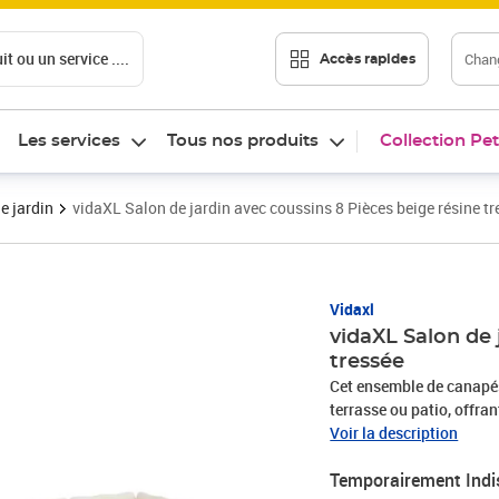
t ou un service ....
Chang
Accès rapides
Les services
Tous nos produits
Collection Pet
e jardin
vidaXL Salon de jardin avec coussins 8 Pièces beige résine tr
Vidaxl
vidaXL Salon de 
tressée
Cet ensemble de canapés 
terrasse ou patio, offra
famille et les amis ou si
Voir la description
durable : la résine tres
Temporairement Indi
matériau synthétique sol