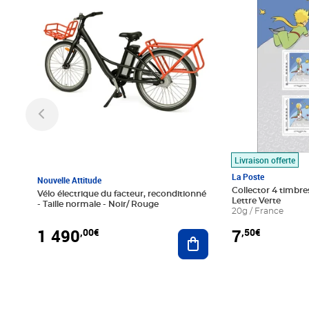
Livraison offerte
La Poste
Nouvelle Attitude
Collector 4 timbres
Vélo électrique du facteur, reconditionné
Lettre Verte
- Taille normale - Noir/ Rouge
20g / France
1 490
7
,00€
,50€
Ajouter au panier