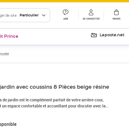
er de site :
Particulier
AIDE
SE CONNECTER
PANIER
Laposte.net
it Prince
essée
jardin avec coussins 8 Pièces beige résine
de jardin est le complément parfait de votre arrière-cour,
nt un espace confortable et accueillant pour discuter avec la
mplement se détendre et profiter de l'extérieur. Matériau
sée, également connue sous le nom de poly rotin, est un
sponible
ide et nécessitant peu d'entretien qui ressemble au rotin