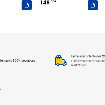
148
,00€
Ajouter au panier
Ajoute
Livraison offerte dès 2
iements 100% sécurisés
Hors livres et hors produit
marketplace
s