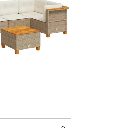
naturel. Elle est légère,
d'extérieur en raison de 
intempéries.Expérience d
épais, offre une expérie
coussins de siège sont 
faciles.Dessus stable et 
d'acacia robuste, durabl
modulaire : cet ensemble
rend complètement flexib
agencement de meubles d
d'extérieur restent bea
imperméable.Capacité de
UVPieds en boisAssembla
résine tressée, acier end
naturelleDimensions : 63
(l x P)Hauteur du siège à
beigeMatériau : résine t
finition à l'huile naturel
x 56 cm (l x P)Hauteur d
:Couleur : beigeMatériau
avec finition à l'huile n
siège à partir du sol (s