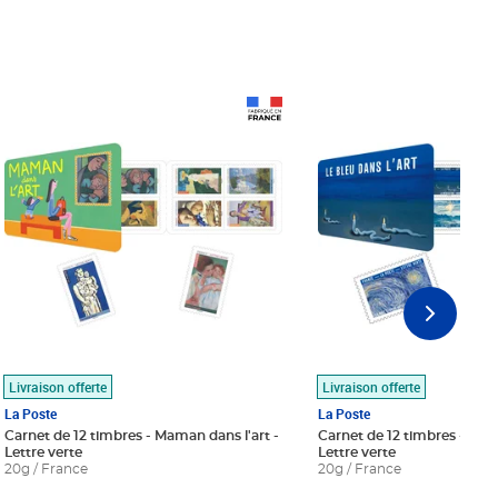
Prix 18,24€
Prix 18,24€
Livraison offerte
Livraison offerte
La Poste
La Poste
Carnet de 12 timbres - Maman dans l'art -
Carnet de 12 timbres - Le bl
Lettre verte
Lettre verte
20g / France
20g / France