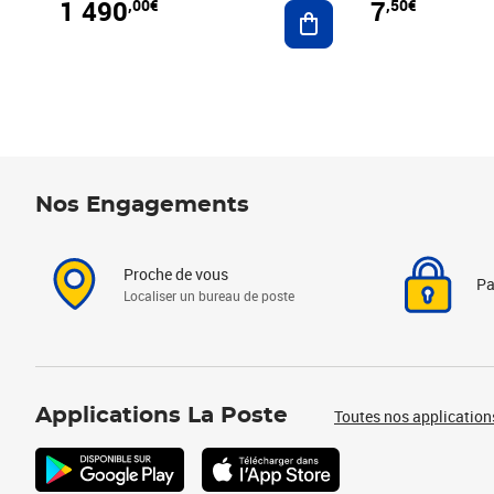
1 490
7
,00€
,50€
Ajouter au panier
Nos Engagements
Proche de vous
Pa
Localiser un bureau de poste
Applications La Poste
Toutes nos application