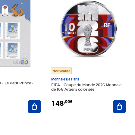
Nouveauté
Monnaie De Paris
 - Le Petit Prince -
FIFA – Coupe du Monde 2026 Monnaie
de 10€ Argent colorisée
148
,00€
Ajouter au panier
Ajoute