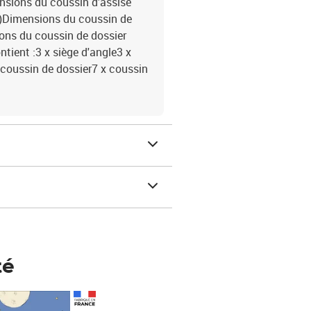
mensions du coussin d’assise
x é)Dimensions du coussin de
sions du coussin de dossier
ontient :3 x siège d'angle3 x
x coussin de dossier7 x coussin
té
Prix 148,00€