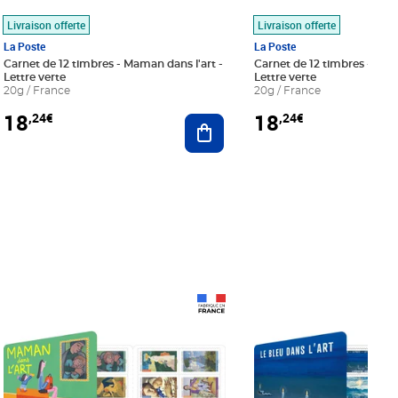
Livraison offerte
Livraison offerte
La Poste
La Poste
Carnet de 12 timbres - Maman dans l'art -
Carnet de 12 timbres - Le bl
Lettre verte
Lettre verte
20g / France
20g / France
18
18
,24€
,24€
r au panier
Ajouter au panier
Prix 18,24€
Prix 18,24€