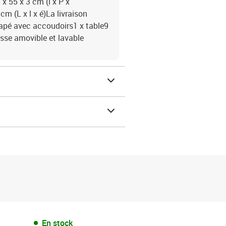
x 55 x 3 cm (l x P x
m (L x l x é)La livraison
anapé avec accoudoirs1 x table9
sse amovible et lavable
En stock