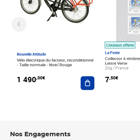
Livraison offerte
La Poste
Nouvelle Attitude
Collector 4 timbres
Vélo électrique du facteur, reconditionné
Lettre Verte
- Taille normale - Noir/ Rouge
20g / France
1 490
7
,00€
,50€
Ajouter au panier
Nos Engagements