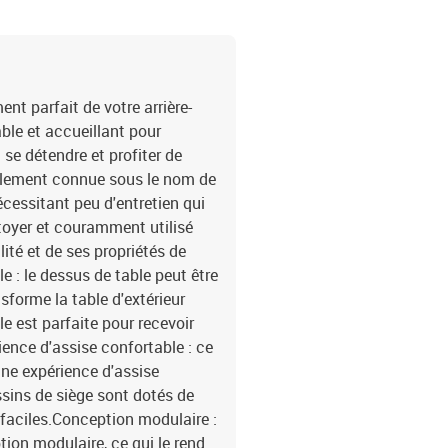
cmHauteur des accoudoir
:Couleur : beigeMatériau
avec finition à l'huileDi
gris clairMatériau de la
du coussin de siège : m
t parfait de votre arrière-
cotonDimensions du couss
able et accueillant pour
coussin de dossier : 55 x
 se détendre et profiter de
x siège central2 x canap
également connue sous le nom de
de siège avec housse am
écessitant peu d'entretien qui
ettoyer et couramment utilisé
lité et de ses propriétés de
e : le dessus de table peut être
nsforme la table d'extérieur
le est parfaite pour recevoir
rience d'assise confortable : ce
 une expérience d'assise
sins de siège sont dotés de
faciles.Conception modulaire :
ion modulaire, ce qui le rend