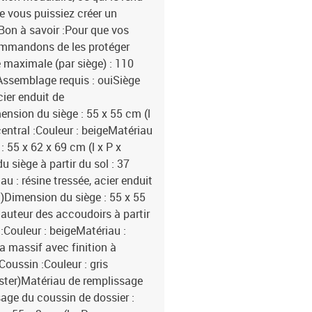
ue vous puissiez créer un
Bon à savoir :Pour que vos
commandons de les protéger
maximale (par siège) : 110
Assemblage requis : ouiSiège
cier enduit de
ension du siège : 55 x 55 cm (l
central :Couleur : beigeMatériau
: 55 x 62 x 69 cm (l x P x
 siège à partir du sol : 37
 : résine tressée, acier enduit
H)Dimension du siège : 55 x 55
Hauteur des accoudoirs à partir
:Couleur : beigeMatériau :
ia massif avec finition à
Coussin :Couleur : gris
ester)Matériau de remplissage
age du coussin de dossier :