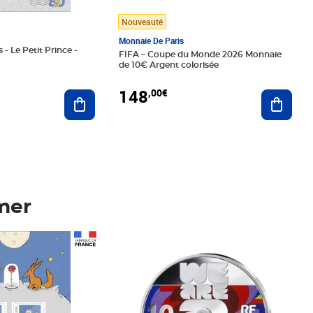
Nouveauté
Monnaie De Paris
 - Le Petit Prince -
FIFA – Coupe du Monde 2026 Monnaie
de 10€ Argent colorisée
148
,00€
Ajouter au panier
Ajoute
mer
Prix 148,00€