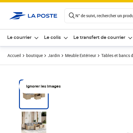
ontenu de la page
N° de suivi, rechercher un produi
Le courrier
Le colis
Le transfert de courrier
Accueil
boutique
Jardin
Meuble Extérieur
Tables et bancs d
Ignorer les images