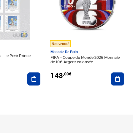
Nouveauté
Monnaie De Paris
 - Le Petit Prince -
FIFA – Coupe du Monde 2026 Monnaie
de 10€ Argent colorisée
148
,00€
Ajouter au panier
Ajoute