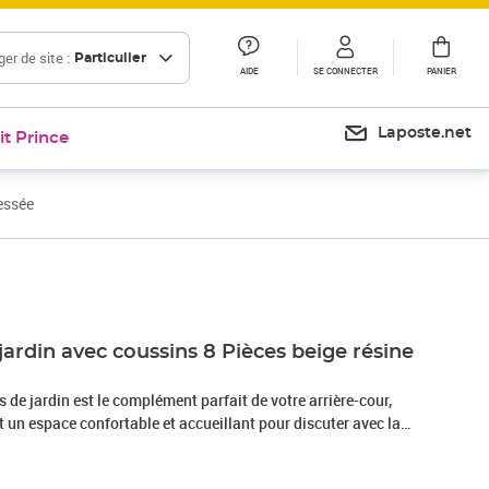
er de site :
Particulier
AIDE
SE CONNECTER
PANIER
Laposte.net
it Prince
essée
Prix 582,99€
jardin avec coussins 8 Pièces beige résine
de jardin est le complément parfait de votre arrière-cour,
nt un espace confortable et accueillant pour discuter avec la
mplement se détendre et profiter de l'extérieur. Matériau
sée, également connue sous le nom de poly rotin, est un