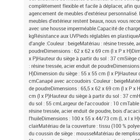
complètement flexible et facile à déplacer, afin q
agencement de meubles d'extérieur personnalisé. 
meubles d'extérieur restent beaux, nous vous re
avec une housse imperméable.Capacité de charge 
kgRésistance aux UVPieds réglables en plastique
d'angle :Couleur : beigeMatériau : résine tressée, a
poudreDimensions : 62 x 62 x 69 cm (l x P x H)Dim
x P)Hauteur du siège à partir du sol : 37 cmSiège 
: résine tressée, acier enduit de poudreDimensions 
H)Dimension du siège : 55 x 55 cm (l x P)Hauteur du
cmCanapé avec accoudoirs :Couleur : beigeMatériau
de poudreDimensions : 65,5 x 62 x 69 cm (l x P x 
cm (l x P)Hauteur du siège à partir du sol : 37 cm
du sol : 55 cmLargeur de l'accoudoir : 10 cmTable 
résine tressée, acier enduit de poudre, bois d'acac
l'huileDimensions : 100 x 55 x 44/73 cm (L x l x H)
clairMatériau de la couverture : tissu (100 % poly
du coussin de siège : mousseMatériau de rempliss