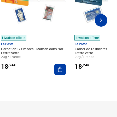
Livraison offerte
Livraison offerte
La Poste
La Poste
Carnet de 12 timbres - Maman dans l'art -
Carnet de 12 timbres - Le bl
Lettre verte
Lettre verte
20g / France
20g / France
18
18
,24€
,24€
r au panier
Ajouter au panier