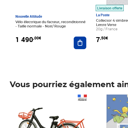
Livraison offerte
La Poste
Nouvelle Attitude
Collector 4 timbres
Vélo électrique du facteur, reconditionné
Lettre Verte
- Taille normale - Noir/ Rouge
20g / France
1 490
7
,00€
,50€
Ajouter au panier
Vous pourriez également ai
Prix 1 490,00€
Prix 7,50€