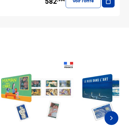
582
Voir l'offre
Prix 18,24€
Prix 18,24€