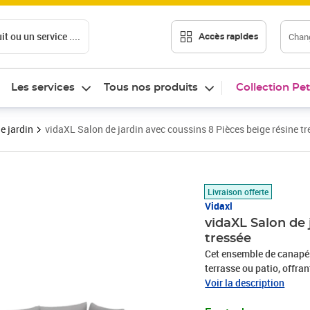
t ou un service ....
Chang
Accès rapides
Les services
Tous nos produits
Collection Pet
e jardin
vidaXL Salon de jardin avec coussins 8 Pièces beige résine tr
Prix 582,89€
Livraison offerte
Vidaxl
vidaXL Salon de 
tressée
Cet ensemble de canapés 
terrasse ou patio, offra
famille et les amis ou si
Voir la description
durable : la résine tres