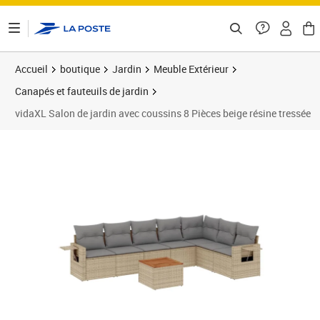
ontenu de la page
Accueil
boutique
Jardin
Meuble Extérieur
Canapés et fauteuils de jardin
vidaXL Salon de jardin avec coussins 8 Pièces beige résine tressée
Prix barré 591,99 €
Prix 533,06€
Prix 5