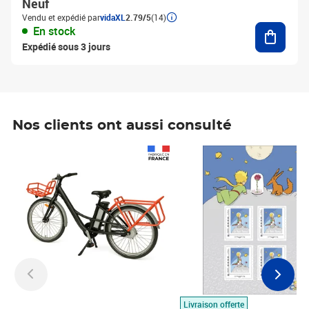
Neuf
Vendu et expédié par
vidaXL
2.79/5
(14)
Ajouter
En stock
Expédié sous 3 jours
Nos clients ont aussi consulté
Prix 1 490,00€
Prix 7,50€
Livraison offerte