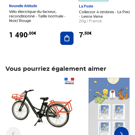
Nouvelle Attitude
La Poste
Vélo électrique du facteur,
Collector 4 timbres - Le Petit P
reconditionné - Taille normale -
- Lettre Verte
Noir/ Rouge
20g / France
1 490
7
,00€
,50€
Ajouter au panier
Vous pourriez également aimer
Prix 1 490,00€
Prix 7,50€