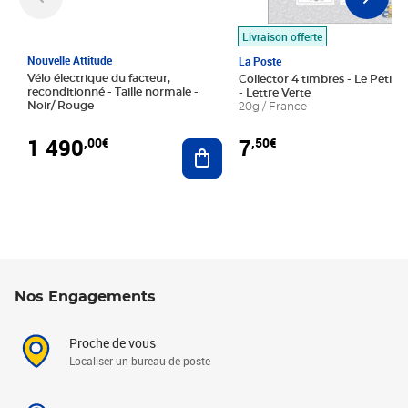
Livraison offerte
Nouvelle Attitude
La Poste
Vélo électrique du facteur,
Collector 4 timbres - Le Petit P
reconditionné - Taille normale -
- Lettre Verte
Noir/ Rouge
20g / France
1 490
7
,00€
,50€
Ajouter au panier
Nos Engagements
Proche de vous
Localiser un bureau de poste