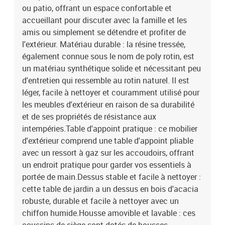
cmDimensions de la table d'appoint : 25 x 23 cm (L x l)Table
ou patio, offrant un espace confortable et
:Couleur : beigeMatériau : résine tressée, acier enduit de poudre,
accueillant pour discuter avec la famille et les
bois d'acacia massif avec finition à l'huileDimensions : 55 x 55 x
amis ou simplement se détendre et profiter de
37 cm (L x l x H)Coussin :Couleur : gris clairMatériau de la
l'extérieur. Matériau durable : la résine tressée,
couverture : tissu (100 % polyester)Matériau de remplissage du
également connue sous le nom de poly rotin, est
coussin de siège : mousseMatériau de remplissage du coussin de
un matériau synthétique solide et nécessitant peu
dossier : fibre de cotonDimensions du coussin de siège : 55 x 55 x
3 cm (l x P x é)Dimensions du coussin de dossier : 55 x 45 x 13 cm
d'entretien qui ressemble au rotin naturel. Il est
(L x l x é)La livraison contient :1 x canapé d'angle4 x siège central2
léger, facile à nettoyer et couramment utilisé pour
x canapé avec accoudoirs1 x table de jardin8 x coussin de
les meubles d'extérieur en raison de sa durabilité
dossier7 x coussin de siège avec housse amovible et lavable
et de ses propriétés de résistance aux
intempéries.Table d'appoint pratique : ce mobilier
d'extérieur comprend une table d'appoint pliable
avec un ressort à gaz sur les accoudoirs, offrant
un endroit pratique pour garder vos essentiels à
portée de main.Dessus stable et facile à nettoyer :
cette table de jardin a un dessus en bois d'acacia
robuste, durable et facile à nettoyer avec un
chiffon humide.Housse amovible et lavable : ces