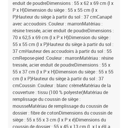
enduit de poudreDimensions : 55 x 62 x 69 cm (l x
P x H)Dimension du siège : 55 x 55 cm (l x
P)Hauteur du siège à partir du sol : 37 cmCanapé
avec accoudoirs :Couleur : marronMatériau :
résine tressée, acier enduit de poudreDimensions :
70 x 62,5 x 69 cm (l x P x H)Dimension du siège :
55 x 55 cm (l x P)Hauteur du siège à partir du sol :
37 cmHauteur des accoudoirs à partir du sol : 55
cmRepose-pied :Couleur : marronMatériau : résine
tressée, acier enduit de poudreDimensions : 55 x
55 x 37 cm (l x P x H)Dimension du siège : 55 x 55
cm (l x P)Hauteur du siège à partir du sol : 37
cmCoussin :Couleur : blanc crèmeMatériau de la
couverture : tissu (100 % polyester)Matériau de
remplissage du coussin de siège :
mousseMatériau de remplissage du coussin de
dossier : fibre de cotonDimensions du coussin de
siège : 55 x 55 x 3 cm (l x P x é)Dimensions du
coussin de dossier : 55 x 45 x 13 cm (L x l x é)La