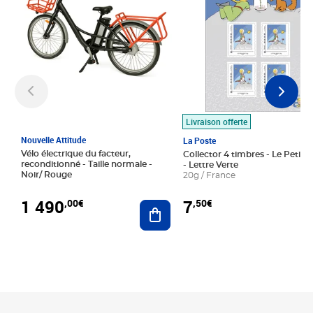
Livraison offerte
Nouvelle Attitude
La Poste
Vélo électrique du facteur,
Collector 4 timbres - Le Petit P
reconditionné - Taille normale -
- Lettre Verte
Noir/ Rouge
20g / France
1 490
7
,00€
,50€
Ajouter au panier