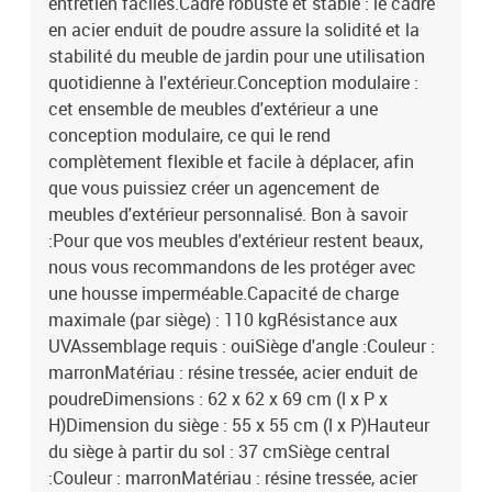
entretien faciles.Cadre robuste et stable : le cadre
du siège : 55 x 55 cm (l x P)Hauteur du siège à partir du sol : 37
en acier enduit de poudre assure la solidité et la
cmCoussin :Couleur : blanc crèmeMatériau de la couverture : tissu
stabilité du meuble de jardin pour une utilisation
(100 % polyester)Matériau de remplissage du coussin de siège :
quotidienne à l'extérieur.Conception modulaire :
mousseMatériau de remplissage du coussin de dossier : fibre de
cotonDimensions du coussin de siège : 55 x 55 x 3 cm (l x P x
cet ensemble de meubles d'extérieur a une
é)Dimensions du coussin de dossier : 55 x 45 x 13 cm (L x l x é)La
conception modulaire, ce qui le rend
livraison contient :1 x canapé d'angle3 x siège central2 x canapé
complètement flexible et facile à déplacer, afin
avec accoudoirs1 x repose-pied8 x coussin de dossier7 x coussin
que vous puissiez créer un agencement de
de siège avec housse amovible et lavable
meubles d'extérieur personnalisé. Bon à savoir
:Pour que vos meubles d'extérieur restent beaux,
nous vous recommandons de les protéger avec
une housse imperméable.Capacité de charge
maximale (par siège) : 110 kgRésistance aux
UVAssemblage requis : ouiSiège d'angle :Couleur :
marronMatériau : résine tressée, acier enduit de
poudreDimensions : 62 x 62 x 69 cm (l x P x
H)Dimension du siège : 55 x 55 cm (l x P)Hauteur
du siège à partir du sol : 37 cmSiège central
:Couleur : marronMatériau : résine tressée, acier