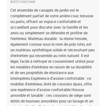
ID 8721102512445
assure la solidité et la stabilité du meuble de jardin pour une
utilisation quotidienne à l'extérieur.Conception modulaire : cet
Cet ensemble de canapés de jardin est le
ensemble de meubles d'extérieur a une conception modulaire, ce
complément parfait de votre arrière-cour, terrasse
qui le rend complètement flexible et facile à déplacer, afin que
ou patio, offrant un espace confortable et
vous puissiez créer un agencement de meubles d'extérieur
accueillant pour discuter avec la famille et les
personnalisé. Bon à savoir :Pour que vos meubles d'extérieur
amis ou simplement se détendre et profiter de
restent beaux, nous vous recommandons de les protéger avec une
l'extérieur. Matériau durable : la résine tressée,
housse imperméable.Capacité de charge maximale (par siège) :
également connue sous le nom de poly rotin, est
110 kgRésistance aux UVAssemblage requis : ouiSiège d'angle
:Couleur : marronMatériau : résine tressée, acier enduit de
un matériau synthétique solide et nécessitant peu
poudreDimensions : 62 x 62 x 69 cm (l x P x H)Dimension du siège :
d'entretien qui ressemble au rotin naturel. Il est
55 x 55 cm (l x P)Hauteur du siège à partir du sol : 37 cmSiège
léger, facile à nettoyer et couramment utilisé pour
central :Couleur : marronMatériau : résine tressée, acier enduit de
les meubles d'extérieur en raison de sa durabilité
poudreDimensions : 55 x 62 x 69 cm (l x P x H)Dimension du siège :
et de ses propriétés de résistance aux
55 x 55 cm (l x P)Hauteur du siège à partir du sol : 37 cmCanapé
intempéries.Expérience d'assise confortable : ce
avec accoudoirs :Couleur : marronMatériau : résine tressée, acier
mobilier d'extérieur, doté de coussins épais, offre
enduit de poudreDimensions : 70 x 62,5 x 69 cm (l x P x
H)Dimension du siège : 55 x 55 cm (l x P)Hauteur du siège à partir
une expérience d'assise confortable.Housse
du sol : 37 cmHauteur des accoudoirs à partir du sol : 55
amovible et lavable : ces coussins de siège sont
cmRepose-pied :Couleur : marronMatériau : résine tressée, acier
dotés de housses amovibles pour un lavage et un
enduit de poudreDimensions : 55 x 55 x 37 cm (l x P x H)Dimension