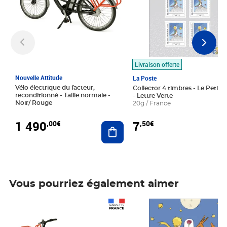
Livraison offerte
Nouvelle Attitude
La Poste
Vélo électrique du facteur,
Collector 4 timbres - Le Petit P
reconditionné - Taille normale -
- Lettre Verte
Noir/ Rouge
20g / France
1 490
7
,00€
,50€
Ajouter au panier
Vous pourriez également aimer
Prix 1 490,00€
Prix 7,50€