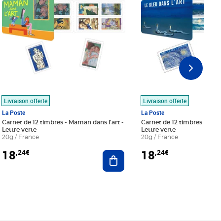
Livraison offerte
Livraison offerte
La Poste
La Poste
Carnet de 12 timbres - Maman dans l'art -
Carnet de 12 timbres - Le bl
Lettre verte
Lettre verte
20g / France
20g / France
18
18
,24€
,24€
r au panier
Ajouter au panier