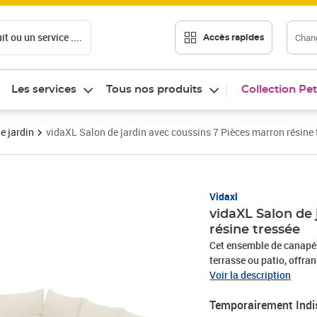
t ou un service ....
Chang
Accès rapides
Les services
Tous nos produits
Collection Pet
e jardin
vidaXL Salon de jardin avec coussins 7 Pièces marron résine 
Vidaxl
vidaXL Salon de 
résine tressée
Cet ensemble de canapés 
terrasse ou patio, offra
famille et les amis ou si
Voir la description
durable : la résine tres
Temporairement Indi
matériau synthétique sol