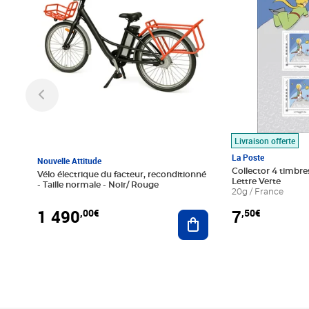
Livraison offerte
La Poste
Nouvelle Attitude
Collector 4 timbres
Vélo électrique du facteur, reconditionné
Lettre Verte
- Taille normale - Noir/ Rouge
20g / France
1 490
7
,00€
,50€
Ajouter au panier