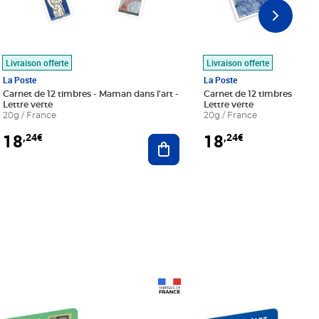
Livraison offerte
Livraison offerte
La Poste
La Poste
Carnet de 12 timbres - Maman dans l'art -
Carnet de 12 timbres - Le bl
Lettre verte
Lettre verte
20g / France
20g / France
18
18
,24€
,24€
r au panier
Ajouter au panier
Prix 18,24€
Prix 18,24€