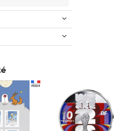
té
Prix 148,00€