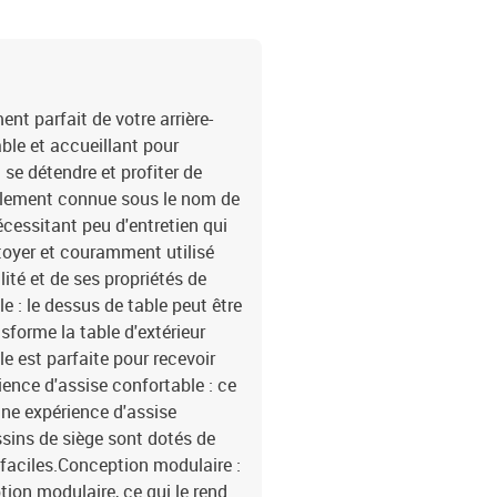
dossier : fibre de cotonD
é)Dimensions du coussin d
x siège d'angle3 x siège
siège avec housse amovi
t parfait de votre arrière-
able et accueillant pour
 se détendre et profiter de
également connue sous le nom de
écessitant peu d'entretien qui
ettoyer et couramment utilisé
lité et de ses propriétés de
e : le dessus de table peut être
nsforme la table d'extérieur
le est parfaite pour recevoir
rience d'assise confortable : ce
 une expérience d'assise
sins de siège sont dotés de
faciles.Conception modulaire :
ion modulaire, ce qui le rend