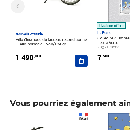
Livraison offerte
La Poste
Nouvelle Attitude
Collector 4 timbres
Vélo électrique du facteur, reconditionné
Lettre Verte
- Taille normale - Noir/ Rouge
20g / France
1 490
7
,00€
,50€
Ajouter au panier
Vous pourriez également ai
Prix 1 490,00€
Prix 7,50€