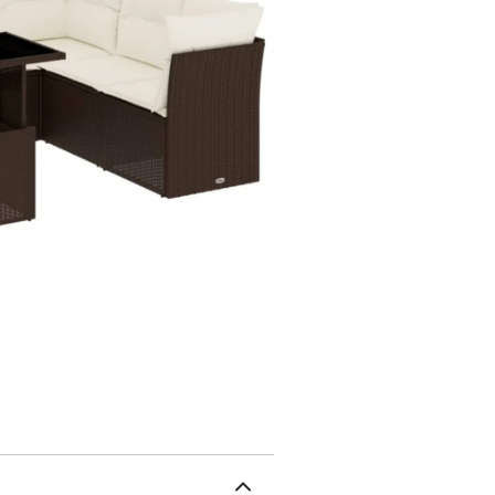
naturel. Il est léger, fa
d'extérieur en raison de 
intempéries.Dessus de ta
la table plus haute, ce q
de salle à manger. Elle e
l'extérieur.Expérience d'
épais, offre une expérie
coussins de siège sont 
faciles.Conception modu
modulaire, ce qui le ren
puissiez créer un agencement d
que vos meubles d'extér
avec une housse impermé
kgRésistance aux UVAsse
: résine tressée, acier e
H)Dimension du siège : 5
central :Couleur : marro
55 x 62 x 69 cm (l x P x
partir du sol : 37 cmTabl
poudre, verre trempéDime
blanc crème Matériau de 
remplissage du coussin 