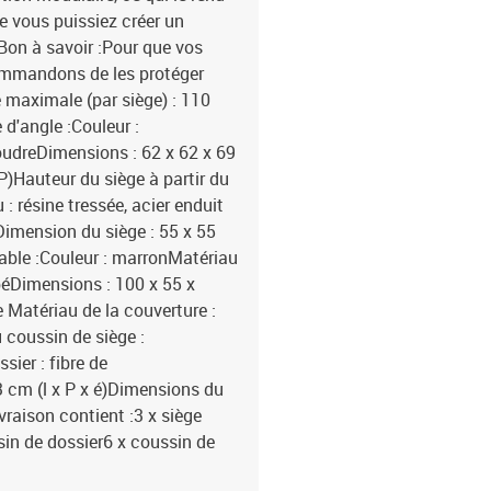
ue vous puissiez créer un
Bon à savoir :Pour que vos
commandons de les protéger
maximale (par siège) : 110
d'angle :Couleur :
poudreDimensions : 62 x 62 x 69
P)Hauteur du siège à partir du
: résine tressée, acier enduit
Dimension du siège : 55 x 55
Table :Couleur : marronMatériau
mpéDimensions : 100 x 55 x
 Matériau de la couverture :
 coussin de siège :
ier : fibre de
3 cm (l x P x é)Dimensions du
ivraison contient :3 x siège
ssin de dossier6 x coussin de