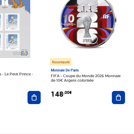
Nouveauté
Monnaie De Paris
 - Le Petit Prince -
FIFA – Coupe du Monde 2026 Monnaie
de 10€ Argent colorisée
148
,00€
Ajouter au panier
Ajoute