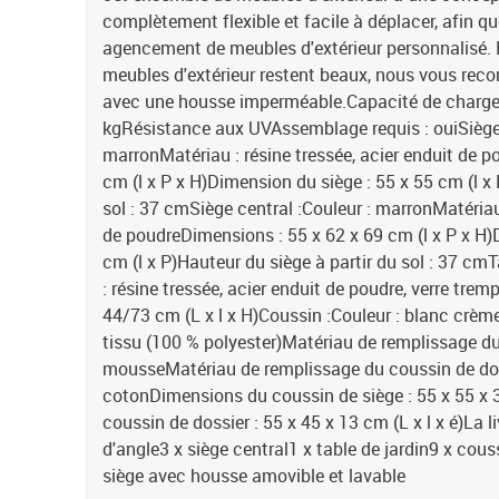
complètement flexible et facile à déplacer, afin q
agencement de meubles d'extérieur personnalisé. 
meubles d'extérieur restent beaux, nous vous re
avec une housse imperméable.Capacité de charge 
kgRésistance aux UVAssemblage requis : ouiSiège 
marronMatériau : résine tressée, acier enduit de 
cm (l x P x H)Dimension du siège : 55 x 55 cm (l x 
sol : 37 cmSiège central :Couleur : marronMatériau 
de poudreDimensions : 55 x 62 x 69 cm (l x P x H)
cm (l x P)Hauteur du siège à partir du sol : 37 cm
: résine tressée, acier enduit de poudre, verre tre
44/73 cm (L x l x H)Coussin :Couleur : blanc crème
tissu (100 % polyester)Matériau de remplissage du
mousseMatériau de remplissage du coussin de doss
cotonDimensions du coussin de siège : 55 x 55 x 
coussin de dossier : 55 x 45 x 13 cm (L x l x é)La l
d'angle3 x siège central1 x table de jardin9 x cou
siège avec housse amovible et lavable