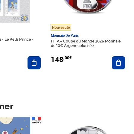
Nouveauté
Monnaie De Paris
 - Le Petit Prince -
FIFA – Coupe du Monde 2026 Monnaie
de 10€ Argent colorisée
148
,00€
Ajouter au panier
Ajoute
mer
Prix 148,00€