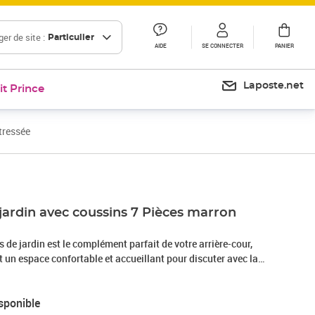
er de site :
Particulier
AIDE
SE CONNECTER
PANIER
Laposte.net
it Prince
tressée
jardin avec coussins 7 Pièces marron
de jardin est le complément parfait de votre arrière-cour,
nt un espace confortable et accueillant pour discuter avec la
mplement se détendre et profiter de l'extérieur. Matériau
sée, également connue sous le nom de poly rotin, est un
sponible
ide et nécessitant peu d'entretien qui ressemble au rotin