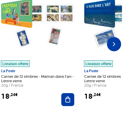
Livraison offerte
Livraison offerte
La Poste
La Poste
Carnet de 12 timbres - Maman dans l'art -
Carnet de 12 timbres - Le bl
Lettre verte
Lettre verte
20g / France
20g / France
18
18
,24€
,24€
r au panier
Ajouter au panier