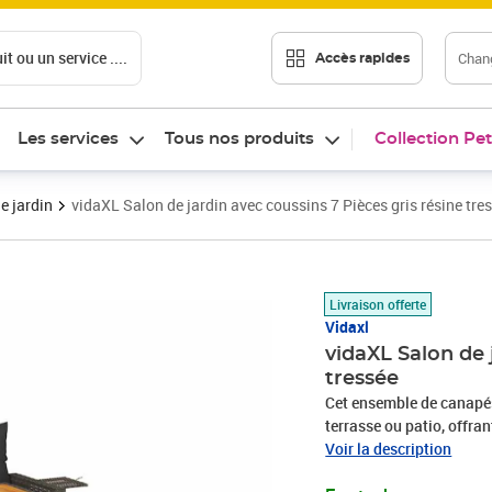
t ou un service ....
Chang
Accès rapides
Les services
Tous nos produits
Collection Pet
e jardin
vidaXL Salon de jardin avec coussins 7 Pièces gris résine tre
Prix 573,99€
Livraison offerte
Vidaxl
vidaXL Salon de 
tressée
Cet ensemble de canapés 
terrasse ou patio, offra
famille et les amis ou si
Voir la description
durable : la résine tres