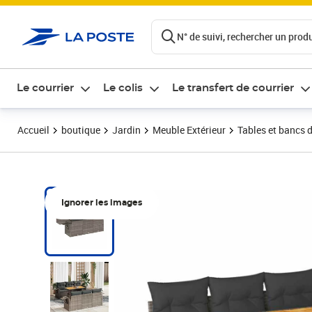
ontenu de la page
N° de suivi, rechercher un produi
Le courrier
Le colis
Le transfert de courrier
Accueil
boutique
Jardin
Meuble Extérieur
Tables et bancs d
Ignorer les images