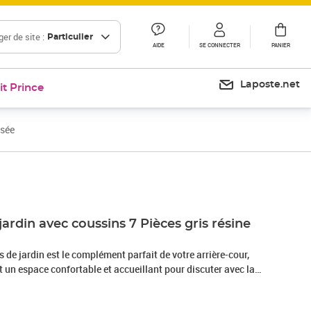
er de site :
Particulier
AIDE
SE CONNECTER
PANIER
Laposte.net
it Prince
ssée
Prix 575,04€
jardin avec coussins 7 Pièces gris résine
de jardin est le complément parfait de votre arrière-cour,
nt un espace confortable et accueillant pour discuter avec la
mplement se détendre et profiter de l'extérieur. Matériau
sée, également connue sous le nom de poly rotin, est un