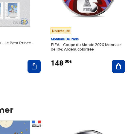
Nouveauté
Monnaie De Paris
 - Le Petit Prince -
FIFA – Coupe du Monde 2026 Monnaie
de 10€ Argent colorisée
148
,00€
Ajouter au panier
Ajoute
mer
Prix 148,00€