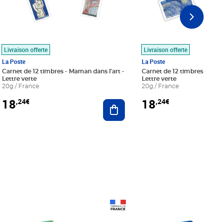
Livraison offerte
Livraison offerte
La Poste
La Poste
Carnet de 12 timbres - Maman dans l'art -
Carnet de 12 timbres - Le bl
Lettre verte
Lettre verte
20g / France
20g / France
18
18
,24€
,24€
r au panier
Ajouter au panier
Prix 18,24€
Prix 18,24€