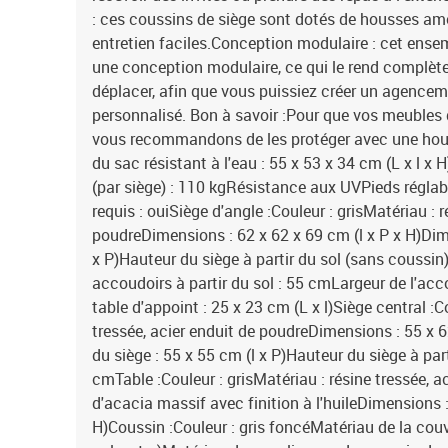
: ces coussins de siège sont dotés de housses am
entretien faciles.Conception modulaire : cet ense
une conception modulaire, ce qui le rend complètem
déplacer, afin que vous puissiez créer un agencem
personnalisé. Bon à savoir :Pour que vos meubles 
vous recommandons de les protéger avec une ho
du sac résistant à l'eau : 55 x 53 x 34 cm (L x l 
(par siège) : 110 kgRésistance aux UVPieds régla
requis : ouiSiège d'angle :Couleur : grisMatériau : r
poudreDimensions : 62 x 62 x 69 cm (l x P x H)Dim
x P)Hauteur du siège à partir du sol (sans coussi
accoudoirs à partir du sol : 55 cmLargeur de l'ac
table d'appoint : 25 x 23 cm (L x l)Siège central :C
tressée, acier enduit de poudreDimensions : 55 x 
du siège : 55 x 55 cm (l x P)Hauteur du siège à part
cmTable :Couleur : grisMatériau : résine tressée, a
d'acacia massif avec finition à l'huileDimensions :
H)Coussin :Couleur : gris foncéMatériau de la couv