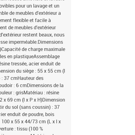
ovibles pour un lavage et un
mble de meubles d'extérieur a
ent flexible et facile à
ent de meubles d'extérieur
d'extérieur restent beaux, nous
usse imperméable.Dimensions
x H)Capacité de charge maximale
bles en plastiqueAssemblage
ésine tressée, acier enduit de
ension du siège : 55 x 55 cm (l
n) : 37 cmHauteur des
coudoir : 6 cmDimensions de la
ouleur : grisMatériau : résine
62 x 69 cm (l x P x H)Dimension
ir du sol (sans coussin) : 37
cier enduit de poudre, bois
 100 x 55 x 44/73 cm (L x l x
erture : tissu (100 %