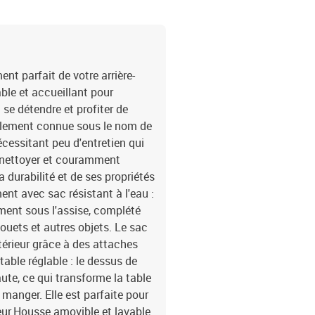
x 23 cm (L x l)Siège cent
poudreDimensions : 55 x 
P)Hauteur du siège à par
: résine tressée, acier e
l'huileDimensions : 100 
t parfait de votre arrière-
foncéMatériau de la cou
able et accueillant pour
coussin de siège : mous
 se détendre et profiter de
cotonDimensions du couss
également connue sous le nom de
coussin de dossier : 55 x
écessitant peu d'entretien qui
x siège d'angle avec fon
 à nettoyer et couramment
incluant une fonction de
dossier6 x coussin de s
a durabilité et de ses propriétés
nt avec sac résistant à l'eau :
ement sous l'assise, complété
jouets et autres objets. Le sac
xtérieur grâce à des attaches
able réglable : le dessus de
aute, ce qui transforme la table
 manger. Elle est parfaite pour
ieur.Housse amovible et lavable