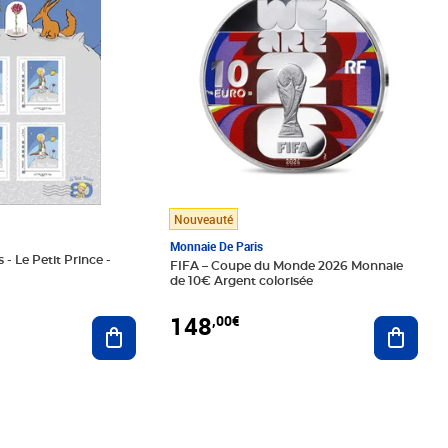
Nouveauté
Monnaie De Paris
 - Le Petit Prince -
FIFA – Coupe du Monde 2026 Monnaie
de 10€ Argent colorisée
148
,00€
Ajouter au panier
Ajoute