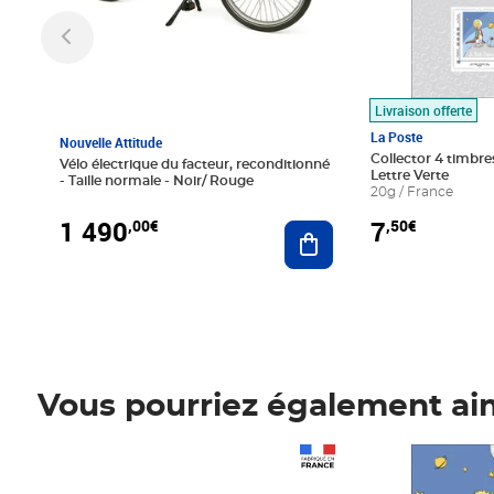
Livraison offerte
La Poste
Nouvelle Attitude
Collector 4 timbres
Vélo électrique du facteur, reconditionné
Lettre Verte
- Taille normale - Noir/ Rouge
20g / France
1 490
7
,00€
,50€
Ajouter au panier
Vous pourriez également ai
Prix 1 490,00€
Prix 7,50€