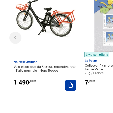
Livraison offerte
La Poste
Nouvelle Attitude
Collector 4 timbres
Vélo électrique du facteur, reconditionné
Lettre Verte
- Taille normale - Noir/ Rouge
20g / France
1 490
7
,00€
,50€
Ajouter au panier