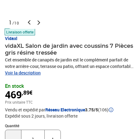
1
/10
Livraison offerte
Vidaxl
vidaXL Salon de jardin avec coussins 7 Pièces
gris résine tressée
Cet ensemble de canapés de jardin est le complément parfait de
votre arrière-cour, terrasse ou patio, offrant un espace confortable
et accueillant pour discuter avec la famille et les amis ou
Voir la description
simplement se détendre et profiter de l'extérieur. Matériau durable :
En stock
la résine tressée, également connue sous le nom de poly rotin, est
469
,89€
un matériau synthétique solide et nécessitant peu d'entretien qui
ressemble au rotin naturel. Il est léger, facile à nettoyer et
Prix unitaire TTC
couramment utilisé pour les meubles d'extérieur en raison de sa
Vendu et expédié par
Réseau Electronique
3.75/5
(106)
durabilité et de ses propriétés de résistance aux
Expédié sous 2 jours
livraison offerte
intempéries.Dessus stable et facile à nettoyer : cette table de
jardin a un dessus en bois d'acacia robuste, durable et facile à
Quantité : 1
Quantité
nettoyer avec un chiffon humide.Housse amovible et lavable : ces
coussins de siège sont dotés de housses amovibles pour un lavage