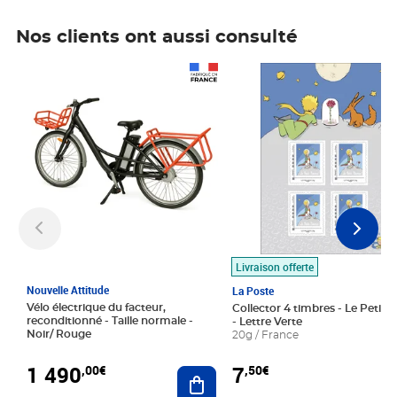
Nos clients ont aussi consulté
Prix 1 490,00€
Prix 7,50€
Livraison offerte
Nouvelle Attitude
La Poste
Vélo électrique du facteur,
Collector 4 timbres - Le Petit P
reconditionné - Taille normale -
- Lettre Verte
Noir/ Rouge
20g / France
1 490
7
,00€
,50€
Ajouter au panier