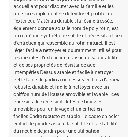
coussin de siège : mousseMatériau de remplissage du coussin de
accueillant pour discuter avec la famille et les
dossier : fibre de cotonDimensions du coussin de siège : 55 x 55 x
amis ou simplement se détendre et profiter de
3 cm (l x P x é)Dimensions du coussin de dossier : 55 x 45 x 13 cm
l'extérieur. Matériau durable : la résine tressée,
(L x l x é)La livraison contient :2 x siège central incluant une
également connue sous le nom de poly rotin, est
fonction de rangement avec un sac résistant à l'eau4 x canapé
un matériau synthétique solide et nécessitant peu
d'accoudoir avec fonction de rangement et sac résistant à l'eau1 x
table de jardin6 x coussin de dossier6 x coussin de siège avec
d'entretien qui ressemble au rotin naturel. Il est
housse amovible et lavable
léger, facile à nettoyer et couramment utilisé pour
les meubles d'extérieur en raison de sa durabilité
et de ses propriétés de résistance aux
intempéries.Dessus stable et facile à nettoyer :
cette table de jardin a un dessus en bois d'acacia
robuste, durable et facile à nettoyer avec un
chiffon humide.Housse amovible et lavable : ces
coussins de siège sont dotés de housses
amovibles pour un lavage et un entretien
faciles.Cadre robuste et stable : le cadre en acier
enduit de poudre assure la solidité et la stabilité
du meuble de jardin pour une utilisation