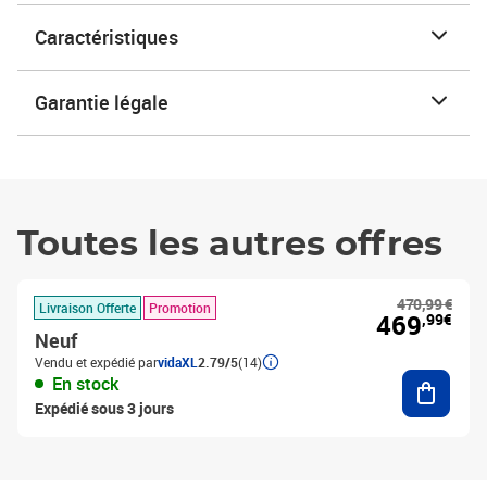
Caractéristiques
Garantie légale
Toutes les autres offres
470,99 €
Livraison Offerte
Promotion
469
,99€
Neuf
Vendu et expédié par
vidaXL
2.79/5
(14)
Ajouter
En stock
Expédié sous 3 jours