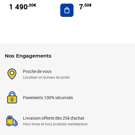
1 490
7
,00€
,50€
Ajouter au panier
Nos Engagements
Proche de vous
Localiser un bureau de poste
Paiements 100% sécurisés
Livraison offerte dès 25€ d'achat
Hors livres et hors produits marketplace