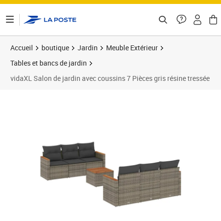
ontenu de la page
Accueil
boutique
Jardin
Meuble Extérieur
Tables et bancs de jardin
vidaXL Salon de jardin avec coussins 7 Pièces gris résine tressée
Prix 469,89€
Prix b
Prix 4