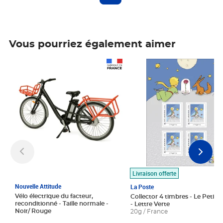
Vous pourriez également aimer
Prix 1 490,00€
Prix 7,50€
Livraison offerte
Nouvelle Attitude
La Poste
Vélo électrique du facteur,
Collector 4 timbres - Le Petit P
reconditionné - Taille normale -
- Lettre Verte
Noir/ Rouge
20g / France