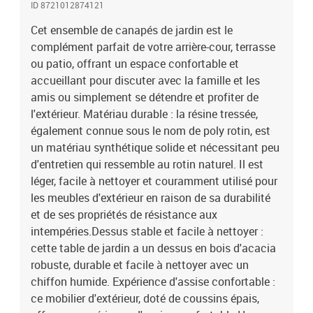
ID 8721012874121
siège sont dotés de housses amovibles pour un lavage et un
entretien faciles.Conception modulaire : cet ensemble de meubles
Cet ensemble de canapés de jardin est le
d'extérieur a une conception modulaire, ce qui le rend
complément parfait de votre arrière-cour, terrasse
complètement flexible et facile à déplacer, afin que vous puissiez
ou patio, offrant un espace confortable et
créer un agencement de meubles d'extérieur personnalisé. Bon à
accueillant pour discuter avec la famille et les
savoir :Pour que vos meubles d'extérieur restent beaux, nous vous
amis ou simplement se détendre et profiter de
recommandons de les protéger avec une housse
l'extérieur. Matériau durable : la résine tressée,
imperméable.Capacité de charge maximale (par siège) : 110
également connue sous le nom de poly rotin, est
kgRésistance aux UVAssemblage requis : ouiSiège d'angle
:Couleur : grisMatériau : résine tressée, acier enduit de
un matériau synthétique solide et nécessitant peu
poudreDimensions : 62 x 62 x 69 cm (l x P x H)Dimension du siège :
d'entretien qui ressemble au rotin naturel. Il est
55 x 55 cm (l x P)Hauteur du siège à partir du sol : 37 cmSiège
léger, facile à nettoyer et couramment utilisé pour
central :Couleur : grisMatériau : résine tressée, acier enduit de
les meubles d'extérieur en raison de sa durabilité
poudreDimensions : 55 x 62 x 69 cm (l x P x H)Dimension du siège :
et de ses propriétés de résistance aux
55 x 55 cm (l x P)Hauteur du siège à partir du sol : 37 cmCanapé
intempéries.Dessus stable et facile à nettoyer :
avec accoudoirs :Couleur : grisMatériau : résine tressée, acier
cette table de jardin a un dessus en bois d'acacia
enduit de poudreDimensions : 83 x 62 x 69 cm (l x P x H)Dimension
du siège : 55 x 55 cm (l x P)Hauteur du siège à partir du sol : 37
robuste, durable et facile à nettoyer avec un
cmHauteur des accoudoirs à partir du sol : 55 cmRepose-pied
chiffon humide. Expérience d'assise confortable :
:Couleur : grisMatériau : résine tressée, acier enduit de
ce mobilier d'extérieur, doté de coussins épais,
poudreDimensions : 55 x 55 x 37 cm (l x P x H)Dimension du siège :