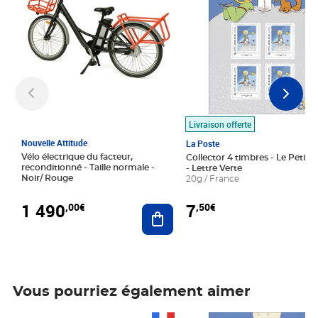
Livraison offerte
Nouvelle Attitude
La Poste
Vélo électrique du facteur,
Collector 4 timbres - Le Petit P
reconditionné - Taille normale -
- Lettre Verte
Noir/ Rouge
20g / France
1 490
7
,00€
,50€
Ajouter au panier
Vous pourriez également aimer