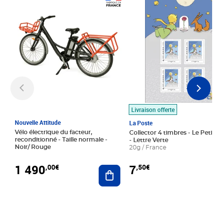
Prix 1 490,00€
Prix 7,50€
Livraison offerte
Nouvelle Attitude
La Poste
Vélo électrique du facteur,
Collector 4 timbres - Le Petit P
reconditionné - Taille normale -
- Lettre Verte
Noir/ Rouge
20g / France
1 490
7
,00€
,50€
Ajouter au panier