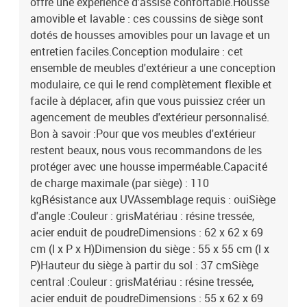
offre une expérience d'assise confortable.Housse
55 x 55 cm (l x P)Hauteur du siège à partir du sol : 37 cmTable
amovible et lavable : ces coussins de siège sont
:Couleur : grisMatériau : résine tressée, acier enduit de poudre,
dotés de housses amovibles pour un lavage et un
bois d'acacia massif avec finition à l'huileDimensions : 55 x 55 x
entretien faciles.Conception modulaire : cet
37 cm (L x l x H)Coussin :Couleur : gris foncé Matériau de la
couverture : tissu (100 % polyester)Matériau de remplissage du
ensemble de meubles d'extérieur a une conception
coussin de siège : mousseMatériau de remplissage du coussin de
modulaire, ce qui le rend complètement flexible et
dossier : fibre de cotonDimensions du coussin de siège : 55 x 55 x
facile à déplacer, afin que vous puissiez créer un
3 cm (l x P x é)Dimensions du coussin de dossier : 55 x 45 x 13 cm
agencement de meubles d'extérieur personnalisé.
(L x l x é)La livraison contient :1 x canapé d'angle2 x siège central2
Bon à savoir :Pour que vos meubles d'extérieur
x canapé avec accoudoirs1 x repose-pied1 x table de jardin6 x
restent beaux, nous vous recommandons de les
coussin de dossier6 x coussin de siège
protéger avec une housse imperméable.Capacité
de charge maximale (par siège) : 110
kgRésistance aux UVAssemblage requis : ouiSiège
d'angle :Couleur : grisMatériau : résine tressée,
acier enduit de poudreDimensions : 62 x 62 x 69
cm (l x P x H)Dimension du siège : 55 x 55 cm (l x
P)Hauteur du siège à partir du sol : 37 cmSiège
central :Couleur : grisMatériau : résine tressée,
acier enduit de poudreDimensions : 55 x 62 x 69