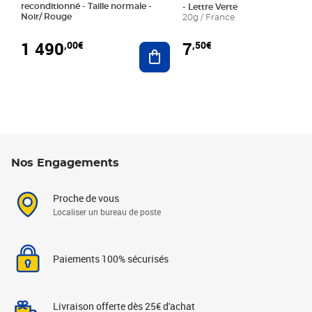
reconditionné - Taille normale -
- Lettre Verte
Noir/ Rouge
20g / France
1 490
7
,00€
,50€
Ajouter au panier
Nos Engagements
Proche de vous
Localiser un bureau de poste
Paiements 100% sécurisés
Livraison offerte dès 25€ d'achat