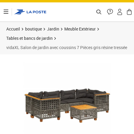
ontenu de la page
Accueil
boutique
Jardin
Meuble Extérieur
Tables et bancs de jardin
vidaXL Salon de jardin avec coussins 7 Pièces gris résine tressée
Prix 527,99€
Prix 5