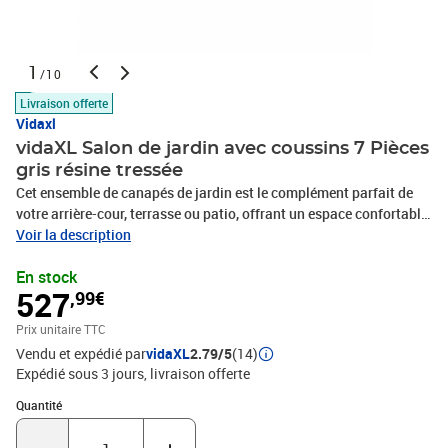
1
/10
Livraison offerte
Vidaxl
vidaXL Salon de jardin avec coussins 7 Pièces
gris résine tressée
Cet ensemble de canapés de jardin est le complément parfait de
votre arrière-cour, terrasse ou patio, offrant un espace confortable
et accueillant pour discuter avec la famille et les amis ou
Voir la description
simplement se détendre et profiter de l'extérieur. Matériau durable :
En stock
la résine tressée, également connue sous le nom de poly rotin, est
527
,99€
un matériau synthétique solide et nécessitant peu d'entretien qui
ressemble au rotin naturel. Il est léger, facile à nettoyer et
Prix unitaire TTC
couramment utilisé pour les meubles d'extérieur en raison de sa
Vendu et expédié par
vidaXL
2.79/5
(14)
durabilité et de ses propriétés de résistance aux
Expédié sous 3 jours
livraison offerte
intempéries.Expérience d'assise confortable : ce mobilier
d'extérieur, doté de coussins épais, offre une expérience d'assise
Quantité : 1
Quantité
confortable.Housse amovible et lavable : ces coussins de siège
sont dotés de housses amovibles pour un lavage et un entretien