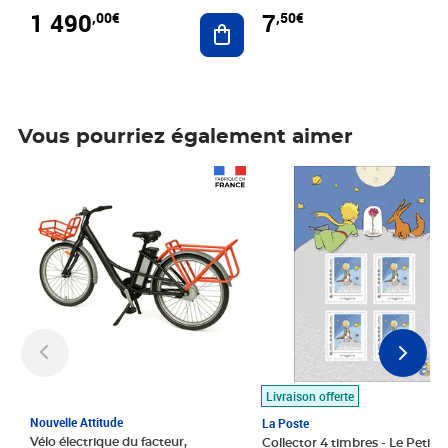
1 490
7
,00€
,50€
Ajouter au panier
Vous pourriez également aimer
Prix 1 490,00€
Prix 7,50€
Livraison offerte
Nouvelle Attitude
La Poste
Vélo électrique du facteur,
Collector 4 timbres - Le Petit P