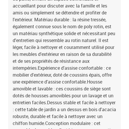
gris foncéMatériau de la couverture : tissu (100 %
accueillant pour discuter avec la famille et les
polyester)Matériau de remplissage du coussin de siège :
amis ou simplement se détendre et profiter de
mousseMatériau de remplissage du coussin de dossier : fibre de
l'extérieur. Matériau durable : la résine tressée,
cotonDimensions du coussin d’assise (angle) : 56,5 x 56,5 x 3 cm (l
également connue sous le nom de poly rotin, est
x P x é)Dimensions du coussin d’assise (angle) : 63,5 x 56,5 x 3 cm
un matériau synthétique solide et nécessitant peu
(l x P x é)Dimensions du coussin de dossier (angle) : 52 x 35 x 10
cm (L x l x é)Dimensions du coussin de dossier (angle) : 63,5 x 35 x
d'entretien qui ressemble au rotin naturel. Il est
10 cm (L x l x é)La livraison contient :4 x siège d'angle2 x siège
léger, facile à nettoyer et couramment utilisé pour
central1 x table de jardin10 x coussin de dossier6 x coussin de
les meubles d'extérieur en raison de sa durabilité
siège avec housse amovible et lavable
et de ses propriétés de résistance aux
intempéries.Expérience d'assise confortable : ce
mobilier d'extérieur, doté de coussins épais, offre
une expérience d'assise confortable.Housse
amovible et lavable : ces coussins de siège sont
dotés de housses amovibles pour un lavage et un
entretien faciles.Dessus stable et facile à nettoyer
: cette table de jardin a un dessus en bois d'acacia
robuste, durable et facile à nettoyer avec un
chiffon humide.Conception modulaire : cet